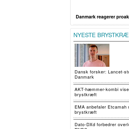
Danmark reagerer proakt
NYESTE BRYSTKRÆ
Dansk forsker: Lancet-stu
Danmark
AKT-hæmmer-kombi viser
brystkræft
EMA anbefaler Etcamah 
brystkræft
Dato-DXd forbedrer overl