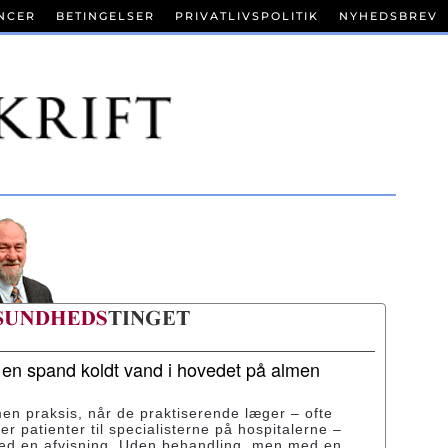
NCER
BETINGELSER
PRIVATLIVSPOLITIK
NYHEDSBREV
r en spand koldt vand i hovedet på almen
men praksis, når de praktiserende læger – ofte
ser patienter til specialisterne på hospitalerne –
med en afvisning. Uden behandling, men med en