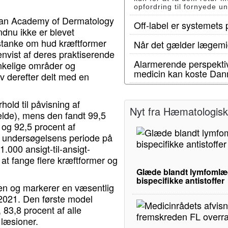
opfordring til fornyede u
ean Academy of Dermatology
Off-label er systemets
dnu ikke er blevet
istanke om hud kræftformer
Når det gælder lægemid
envist af deres praktiserende
Alarmerende perspektiv
ænkelige områder og
medicin kan koste Dan
ev derefter delt med en
old til påvisning af
Nyt fra Hæmatologisk 
ælde), mens den fandt 99,5
 og 92,5 procent af
f undersøgelsens periode på
000 ansigt-til-ansigt-
l at fange flere kræftformer og
Glæde blandt lymfomlæg
bispecifikke antistoffer
ren og markerer en væsentlig
 2021. Den første model
83,8 procent af alle
læsioner.