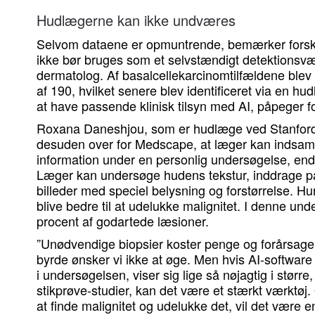
Hudlægerne kan ikke undværes
Selvom dataene er opmuntrende, bemærker forsker
ikke bør bruges som et selvstændigt detektionsvær
dermatolog. Af basalcellekarcinomtilfældene blev e
af 190, hvilket senere blev identificeret via en hu
at have passende klinisk tilsyn med AI, påpeger f
Roxana Daneshjou, som er hudlæge ved Stanford
desuden over for Medscape, at læger kan indsa
information under en personlig undersøgelse, end A
Læger kan undersøge hudens tekstur, inddrage pat
billeder med speciel belysning og forstørrelse. H
blive bedre til at udelukke malignitet. I denne und
procent af godartede læsioner.
”Unødvendige biopsier koster penge og forårsage
byrde ønsker vi ikke at øge. Men hvis AI-software
i undersøgelsen, viser sig lige så nøjagtig i større
stikprøve-studier, kan det være et stærkt værktøj. 
at finde malignitet og udelukke det, vil det være e