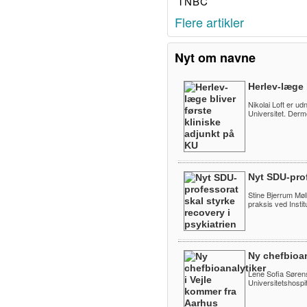
TNBC
Flere artikler
Nyt om navne
Herlev-læge 
Nikolai Loft er ud
Universitet. Derm
Nyt SDU-prof
Stine Bjerrum Møll
praksis ved Instit
Ny chefbioan
Lene Sofia Sørens
Universitetshospita