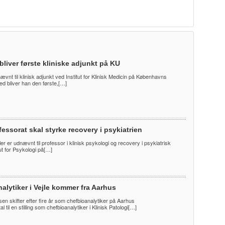
bliver første kliniske adjunkt på KU
nævnt til klinisk adjunkt ved Institut for Klinisk Medicin på Københavns
ed bliver han den første,[…]
essorat skal styrke recovery i psykiatrien
er er udnævnt til professor i klinisk psykologi og recovery i psykiatrisk
ut for Psykologi på[…]
alytiker i Vejle kommer fra Aarhus
en skifter efter fire år som chefbioanalytiker på Aarhus
l til en stilling som chefbioanalytiker i Klinisk Patologi[…]