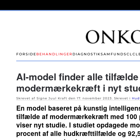
Skip to main content
FORSIDE
BEHANDLINGER
DIAGNOSTIK
SAMFUND
SCLC
L
AI-model finder alle tilfælde
modermærkekræft i nyt stu
Skrevet af Signe Juul Kraft den
17. november 2023
. Skrevet i
Hud
En model baseret på kunstig intelligen
tilfælde af modermærkekræft med 100 
viser nyt studie. I studiet opdagede m
procent af alle hudkræfttilfælde og 92,