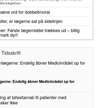
ndersøgelser.
 pæne ord for dobbeltmoral
ler, er lægerne sat på sidelinjen
er: Første lægemiddel trækkes ud – billig
mark dyrt
Tidsskrift
erne: Endelig åbner Medicinrådet op for