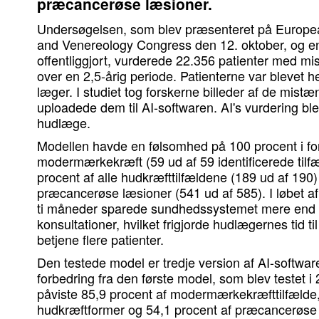
præcancerøse læsioner.
Undersøgelsen, som blev præsenteret på Europ
and Venereology Congress den 12. oktober, og en
offentliggjort, vurderede 22.356 patienter med m
over en 2,5-årig periode. Patienterne var blevet h
læger. I studiet tog forskerne billeder af de mist
uploadede dem til AI-softwaren. AI's vurdering bl
hudlæge.
Modellen havde en følsomhed på 100 procent i forh
modermærkekræft (59 ud af 59 identificerede tilf
procent af alle hudkræfttilfældene (189 ud af 190)
præcancerøse læsioner (541 ud af 585). I løbet a
ti måneder sparede sundhedssystemet mere end 1.
konsultationer, hvilket frigjorde hudlægernes tid ti
betjene flere patienter.
Den testede model er tredje version af AI-softwa
forbedring fra den første model, som blev testet i
påviste 85,9 procent af modermærkekræfttilfælde, 
hudkræftformer og 54,1 procent af præcancerøse 