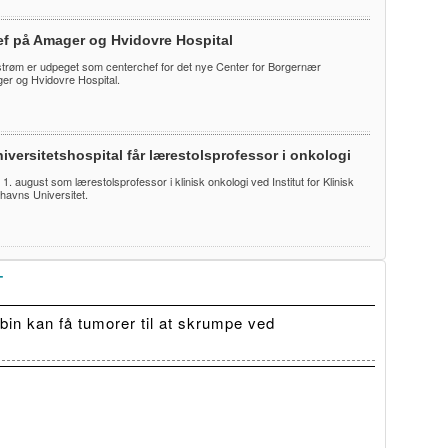
ef på Amager og Hvidovre Hospital
trøm er udpeget som centerchef for det nye Center for Borgernær
r og Hvidovre Hospital.
iversitetshospital får lærestolsprofessor i onkologi
te 1. august som lærestolsprofessor i klinisk onkologi ved Institut for Klinisk
havns Universitet.
T
in kan få tumorer til at skrumpe ved