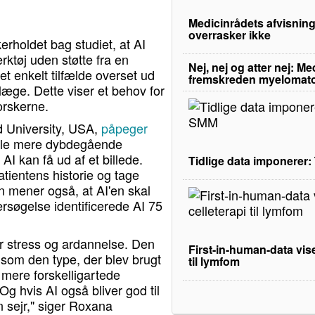
Medicinrådets afvisning
overrasker ikke
holdet bag studiet, at AI
ktøj uden støtte fra en
Nej, nej og atter nej: M
t enkelt tilfælde overset ud
fremskreden myelomat
dlæge. Dette viser et behov for
orskerne.
 University, USA,
påpeger
mle mere dybdegående
I kan få ud af et billede.
Tidlige data imponerer
ientens historie og tage
un mener også, at AI'en skal
ersøgelse identificerede AI 75
r stress og ardannelse. Den
First-in-human-data vise
 som den type, der blev brugt
til lymfom
, mere forskelligartede
Og hvis AI også bliver god til
n sejr," siger Roxana