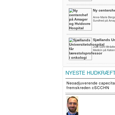
Ny centerch
Anne-Marie Bergs
Sundhed på Amage
Sjællands Un
Julie Gehl tiltråd
Medicin på Køben
NYESTE HUDKRÆF
Neoadjuverende capecitab
fremskreden cSCCHN