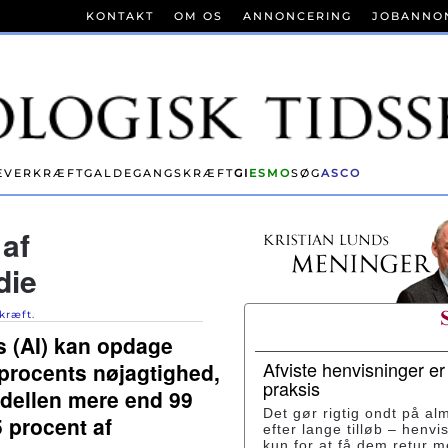
KONTAKT
OM OS
ANNONCERING
JOBANNO
EVERKRÆFT
GALDEGANGSKRÆFT
GI
ESMO
SØG
ASCO
 af
die
kræft
.
s (AI) kan opdage
Afviste henvisninger e
procents nøjagtighed,
praksis
odellen mere end 99
Det gør rigtig ondt på al
5 procent af
efter lange tilløb – henvi
kun for at få dem retur 