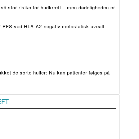
 så stor risiko for hudkræft – men dødeligheden er
r PFS ved HLA-A2-negativ metastatisk uvealt
ket de sorte huller: Nu kan patienter følges på
ÆFT