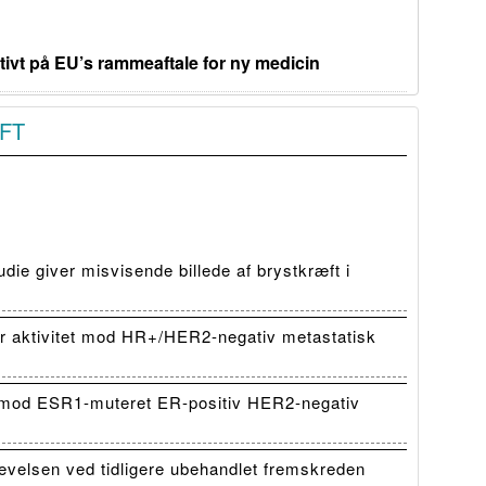
ivt på EU’s rammeaftale for ny medicin
FT
die giver misvisende billede af brystkræft i
 aktivitet mod HR+/HER2-negativ metastatisk
mod ESR1-muteret ER-positiv HER2-negativ
evelsen ved tidligere ubehandlet fremskreden