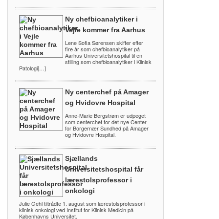
Ny chefbioanalytiker i
Vejle kommer fra Aarhus
Lene Sofia Sørensen skifter efter
fire år som chefbioanalytiker på
Aarhus Universitetshospital til en
stilling som chefbioanalytiker i Klinisk
Patologi[…]
Ny centerchef på Amager
og Hvidovre Hospital
Anne-Marie Bergstrøm er udpeget
som centerchef for det nye Center
for Borgernær Sundhed på Amager
og Hvidovre Hospital.
Sjællands
Universitetshospital får
lærestolsprofessor i
onkologi
Julie Gehl tiltrådte 1. august som lærestolsprofessor i
klinisk onkologi ved Institut for Klinisk Medicin på
Københavns Universitet.