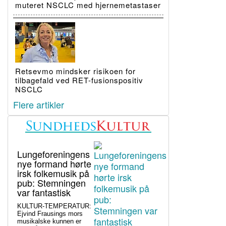
muteret NSCLC med hjernemetastaser
Retsevmo mindsker risikoen for
tilbagefald ved RET-fusionspositiv
NSCLC
Flere artikler
Lungeforeningens
nye formand hørte
irsk folkemusik på
pub: Stemningen
var fantastisk
KULTUR-TEMPERATUR:
Ejvind Frausings mors
musikalske kunnen er