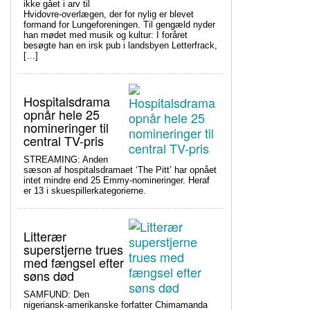
ikke gået i arv til
Hvidovre-overlægen, der for nylig er blevet
formand for Lungeforeningen. Til gengæld nyder
han mødet med musik og kultur: I foråret
besøgte han en irsk pub i landsbyen Letterfrack,
[…]
Hospitalsdrama
opnår hele 25
nomineringer til
central TV-pris
STREAMING: Anden
sæson af hospitalsdramaet ‘The Pitt’ har opnået
intet mindre end 25 Emmy-nomineringer. Heraf
er 13 i skuespillerkategorierne.
Litterær
superstjerne trues
med fængsel efter
søns død
SAMFUND: Den
nigeriansk-amerikanske forfatter Chimamanda