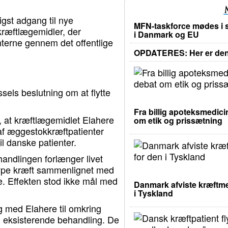
gst adgang til nye
MFN-taskforce mødes i s
kræftlægemidler, der
i Danmark og EU
nterne gennem det offentlige
OPDATERES: Her er den 
els beslutning om at flytte
Fra billig apoteksmedicin
 at kræftlægemidlet Elahere
om etik og prissætning
 af æggestokkræftpatienter
l danske patienter.
andlingen forlænger livet
type kræft sammenlignet med
ne. Effekten stod ikke mål med
Danmark afviste kræftme
i Tyskland
med Elahere til omkring
 eksisterende behandling. De