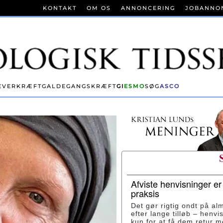
KONTAKT
OM OS
ANNONCERING
JOBANNO
EVERKRÆFT
GALDEGANGSKRÆFT
GI
ESMO
SØG
ASCO
Afviste henvisninger e
praksis
Det gør rigtig ondt på al
efter lange tilløb – henvi
kun for at få dem retur 