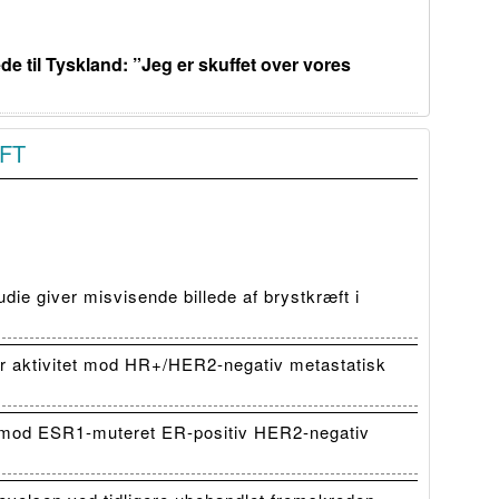
de til Tyskland: ”Jeg er skuffet over vores
FT
die giver misvisende billede af brystkræft i
 aktivitet mod HR+/HER2-negativ metastatisk
mod ESR1-muteret ER-positiv HER2-negativ