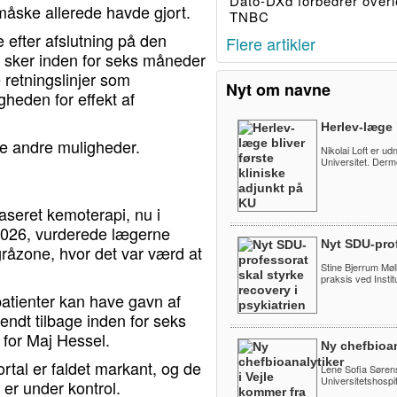
Dato-DXd forbedrer overl
måske allerede havde gjort.
TNBC
 efter afslutning på den
Flere artikler
t sker inden for seks måneder
 retningslinjer som
Nyt om navne
gheden for effekt af
Herlev-læge 
ge andre muligheder.
Nikolai Loft er ud
Universitet. Derm
aseret kemoterapi, nu i
r 2026, vurderede lægerne
Nyt SDU-prof
gråzone, hvor det var værd at
Stine Bjerrum Møll
praksis ved Instit
patienter kan have gavn af
ndt tilbage inden for seks
 for Maj Hessel.
Ny chefbioan
rtal er faldet markant, og de
Lene Sofia Sørens
Universitetshospita
 er under kontrol.