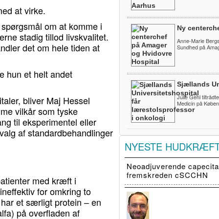
ed at virke.
 et spørgsmål om at komme i
Ny centerch
e stadig tillod livskvalitet.
Anne-Marie Bergs
andler det om hele tiden at
Sundhed på Amage
 hun et helt andet
Sjællands Un
Julie Gehl tiltråd
taler, bliver Maj Hessel
Medicin på Køben
me vilkår som tyske
g til eksperimentel eller
udvalg af standardbehandlinger
NYESTE HUDKRÆF
Neoadjuverende capecitab
fremskreden cSCCHN
patienter med kræft i
neffektiv for omkring to
har et særligt protein – en
lfa) på overfladen af