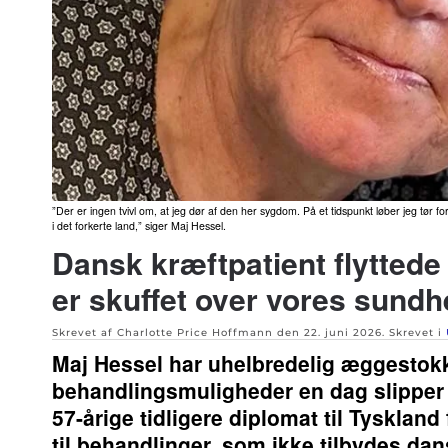
”Der er ingen tvivl om, at jeg dør af den her sygdom. På et tidspunkt løber jeg tør fo
i det forkerte land,” siger Maj Hessel.
Dansk kræftpatient flyttede 
er skuffet over vores sund
Skrevet af Charlotte Price Hoffmann den
22. juni 2026
. Skrevet i
Maj Hessel har uhelbredelig æggestokk
behandlingsmuligheder en dag slipper o
57-årige tidligere diplomat til Tyskland
til behandlinger, som ikke tilbydes dan