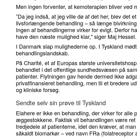
Men ingen forventer, at kemoterapien bliver ved m
”Da jeg indså, at jeg ville dø af det her, blev det
livsforlængende behandling – så længe bivirkningern
Ingen af behandlingerne virker for evigt. Derfor h
have den næste mulighed klar," siger Maj Hessel.
I Danmark slap mulighederne op. I Tyskland mødte
behandlingslandskab.
På Charité, et af Europas største universitetshospi
behandlet i det offentlige sundhedsvæsen på sam
patienter. Flytningen gav hende dermed ikke adgan
privatfinansieret behandling, men til et bredere 
og kliniske forsøg.
Sendte selv sin prøve til Tyskland
Elahere er ikke en behandling, der virker for alle 
æggestokkene. Faktisk vil behandlingen være ret i
tredjedele af patienterne, idet den kræver, at man 
såkaldt biomarkør – ved navn FRa (folatreceptor a