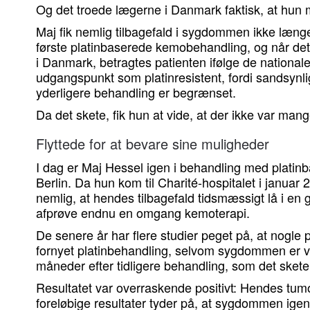
Og det troede lægerne i Danmark faktisk, at hun 
Maj fik nemlig tilbagefald i sygdommen ikke længe
første platinbaserede kemobehandling, og når de
i Danmark, betragtes patienten ifølge de nationale
udgangspunkt som platinresistent, fordi sandsynli
yderligere behandling er begrænset.
Da det skete, fik hun at vide, at der ikke var man
Flyttede for at bevare sine muligheder
I dag er Maj Hessel igen i behandling med platinb
Berlin. Da hun kom til Charité-hospitalet i janua
nemlig, at hendes tilbagefald tidsmæssigt lå i en 
afprøve endnu en omgang kemoterapi.
De senere år har flere studier peget på, at nogle 
fornyet platinbehandling, selvom sygdommen er ve
måneder efter tidligere behandling, som det skete
Resultatet var overraskende positivt: Hendes tumo
foreløbige resultater tyder på, at sygdommen igen