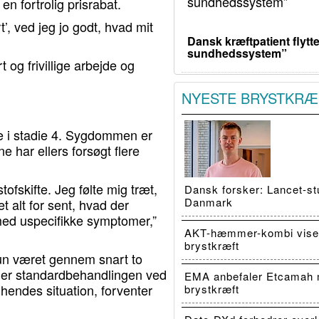
n fortrolig prisrabat.
’, ved jeg jo godt, hvad mit
Dansk kræftpatient flytte
sundhedssystem”
t og frivillige arbejde og
NYESTE BRYSTKRÆ
e i stadie 4. Sygdommen er
 har ellers forsøgt flere
stofskifte. Jeg følte mig træt,
Dansk forsker: Lancet-stu
Danmark
 alt for sent, hvad der
 med uspecifikke symptomer,”
AKT-hæmmer-kombi viser
brystkræft
hun været gennem snart to
 er standardbehandlingen ved
EMA anbefaler Etcamah 
endes situation, forventer
brystkræft