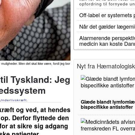
opfordring til fornyede u
Off-label er systemets
Når det gælder lægemid
Alarmerende perspektiv
medicin kan koste Dan
r muligheder. Men det skal ikke være, fordi jeg bor
Nyt fra Hæmatologisk 
til Tyskland: Jeg
hedssystem
Glæde blandt lymfomlæg
Underlivskræft
.
bispecifikke antistoffer
ræft og ved, at hendes
p. Derfor flyttede den
 for at sikre sig adgang
ske patienter.