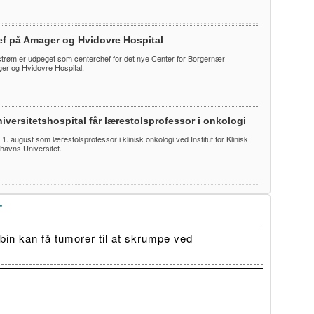
ef på Amager og Hvidovre Hospital
trøm er udpeget som centerchef for det nye Center for Borgernær
r og Hvidovre Hospital.
iversitetshospital får lærestolsprofessor i onkologi
te 1. august som lærestolsprofessor i klinisk onkologi ved Institut for Klinisk
havns Universitet.
T
in kan få tumorer til at skrumpe ved