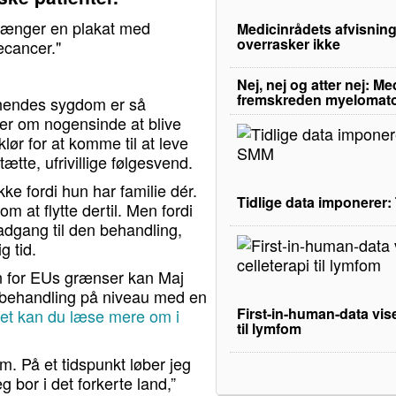
n hænger en plakat med
Medicinrådets afvisning
overrasker ikke
iecancer."
Nej, nej og atter nej: M
fremskreden myelomat
 hendes sygdom er så
ger om nogensinde at blive
r for at komme til at leve
te, ufrivillige følgesvend.
kke fordi hun har familie dér.
Tidlige data imponerer
om at flytte dertil. Men fordi
adgang til den behandling,
g tid.
n for EUs grænser kan Maj
 behandling på niveau med en
First-in-human-data vise
et kan du læse mere om i
til lymfom
m. På et tidspunkt løber jeg
g bor i det forkerte land,”