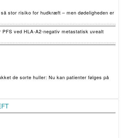
 så stor risiko for hudkræft – men dødeligheden er
r PFS ved HLA-A2-negativ metastatisk uvealt
ket de sorte huller: Nu kan patienter følges på
ÆFT