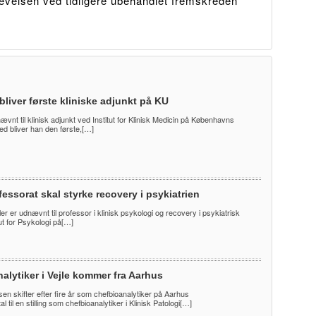
evelsen ved tidligere ubehandlet fremskreden
bliver første kliniske adjunkt på KU
nævnt til klinisk adjunkt ved Institut for Klinisk Medicin på Københavns
ed bliver han den første,[…]
essorat skal styrke recovery i psykiatrien
er er udnævnt til professor i klinisk psykologi og recovery i psykiatrisk
ut for Psykologi på[…]
alytiker i Vejle kommer fra Aarhus
en skifter efter fire år som chefbioanalytiker på Aarhus
l til en stilling som chefbioanalytiker i Klinisk Patologi[…]