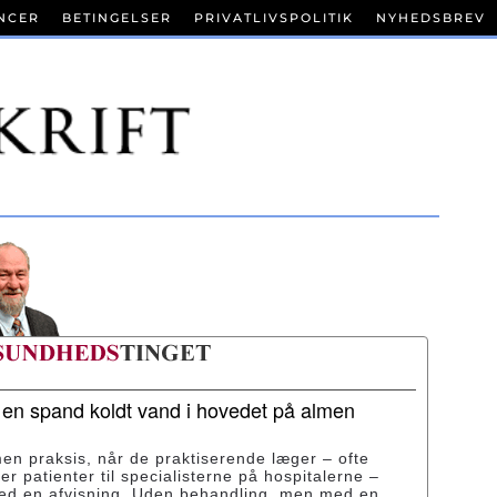
NCER
BETINGELSER
PRIVATLIVSPOLITIK
NYHEDSBREV
r en spand koldt vand i hovedet på almen
men praksis, når de praktiserende læger – ofte
ser patienter til specialisterne på hospitalerne –
med en afvisning. Uden behandling, men med en