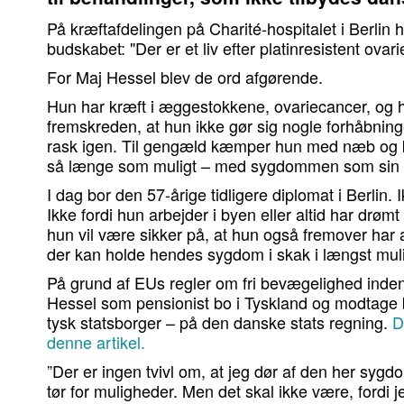
På kræftafdelingen på Charité-hospitalet i Berli
budskabet: "Der er et liv efter platinresistent ovar
For Maj Hessel blev de ord afgørende.
Hun har kræft i æggestokkene, ovariecancer, og
fremskreden, at hun ikke gør sig nogle forhåbnin
rask igen. Til gengæld kæmper hun med næb og klø
så længe som muligt – med sygdommen som sin tæt
I dag bor den 57-årige tidligere diplomat i Berlin. I
Ikke fordi hun arbejder i byen eller altid har drømt 
hun vil være sikker på, at hun også fremover har 
der kan holde hendes sygdom i skak i længst muli
På grund af EUs regler om fri bevægelighed inde
Hessel som pensionist bo i Tyskland og modtage
tysk statsborger – på den danske stats regning.
D
denne artikel.
”Der er ingen tvivl om, at jeg dør af den her sygdo
tør for muligheder. Men det skal ikke være, fordi je