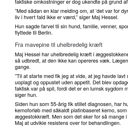
faktiske omkostninger er dog ukendte på grund af e
”Med sådan en klar melding om, at ’det var for dyrt
liv i hvert fald ikke er værd,” siger Maj Hessel.
Hun sagde farvel til sin hund, familie, venner, spor
flyttede til Berlin.
Fra mavepine til uhelbredelig kræft
Maj Hessel har uhelbredelig kræft i æggestokken
så udbredt, at den ikke kan opereres væk. Lægerne
gange.
”Til at starte med fik jeg at vide, at jeg havde lavt 
uoplagt og oppustet uden appetit. Det blev opdaget
faktisk var på spil, fordi det er en lumsk sygdom
siger hun.
Siden hun som 55-årig fik stillet diagnosen, har 
kemoforløb med såkaldt platinbaseret kemo, som
æggestokkræft. Men som det sker for så mange i h
Maj at udvikle resistens over for behandlingen.