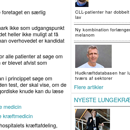
 foretaget en særlig
CLL-patienter har dobbelt
lav
nmark ikke som udgangspunkt
Ny kombination forlænge
t heller ikke muligt at få
melanom
man overhovedet er kandidat
or alle patienter at søge om
 er blevet afvist som
Hudkræftdatabasen har luk
an i princippet søge om
tværs af sektorer
den test, der skal vise, om de
Flere artikler
gordiske knude kan du læse
NYESTE LUNGEKR
de medicin
de kræftmedicin
hospitalets kræftafdeling,