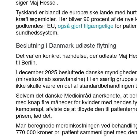
siger Maj Hessel.
Tyskland er blandt de europæiske lande med hurti
kræftlægemidler. Her bliver 96 procent af de nye 
godkendes i EU,
også gjort tilgængelige
for patie
sundhedssystem.
Beslutning i Danmark udløste flytning
Det var en konkret hændelse, der udløste Maj Hess
til Berlin.
I december 2025 besluttede danske myndigheder,
(mirvetuximab soravtansine) til en særlig gruppe
ikke skulle være en del af standardbehandlingen ti
Selvom det danske Medicinråd anerkendte, at beh
med knap fire måneder for kvinder med hendes 
kemoterapi, afviste de at tilbyde den til patienter
prisen, lød det.
Man beregnede meromkostningen ved behandling 
770.000 kroner pr. patient sammenlignet med den