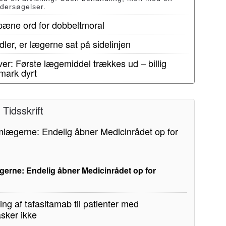
ndersøgelser.
 pæne ord for dobbeltmoral
ler, er lægerne sat på sidelinjen
er: Første lægemiddel trækkes ud – billig
mark dyrt
Tidsskrift
erne: Endelig åbner Medicinrådet op for