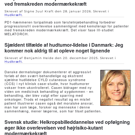
ved fremskreden modermærkekræft
Skrevet af Signe Juul Kraft den
28. januar 2026
. Skrevet i
Hudkræft
.
PD1-hæmmeren toripalimab som førstelinjebehandling forbedrer
progressionsfri overlevelse sammenlignet med kemoterapi for patienter
med fremskreden modermærkekræft. Det viser fase III-studiet
MELATORCH.
Sjældent tilfælde af hudtumor-lidelse i Danmark: Jeg
kommer nok aldrig til at opleve noget lignende
Skrevet af Benjamin Heide den
20. december 2025
. Skrevet i
Hudkræft
.
Danske dermatologer dokumenterer et aggressivt
forløb af den svært-behandlelige og ekstremt
sjældne hudlidelse CYLD cutaneous syndrome
(CCS) i nyt klinisk case-studie, hvor hudtumorer
vokser frem ukontrolleret. Casen bidrager med ny
viden om medicinsk behandling af sygdommen - en
behandling, der blev valgt efter sparring med
onkologer. Trods et negativt resultat og en mistet
patient illustrerer casen også det moralske ansvar,
man har som læge, forsker og menneske i denne
sammenhæng, mener lægerne, som har tilset patienten.
Svensk studie: Helkropsbilleddannelse ved opfølgning
øger ikke overlevelsen ved højrisiko-kutant
modermærkekræft