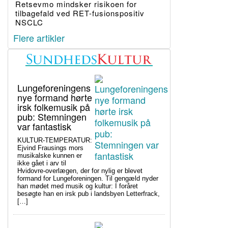
Retsevmo mindsker risikoen for
tilbagefald ved RET-fusionspositiv
NSCLC
Flere artikler
Lungeforeningens
nye formand hørte
irsk folkemusik på
pub: Stemningen
var fantastisk
KULTUR-TEMPERATUR:
Ejvind Frausings mors
musikalske kunnen er
ikke gået i arv til
Hvidovre-overlægen, der for nylig er blevet
formand for Lungeforeningen. Til gengæld nyder
han mødet med musik og kultur: I foråret
besøgte han en irsk pub i landsbyen Letterfrack,
[…]