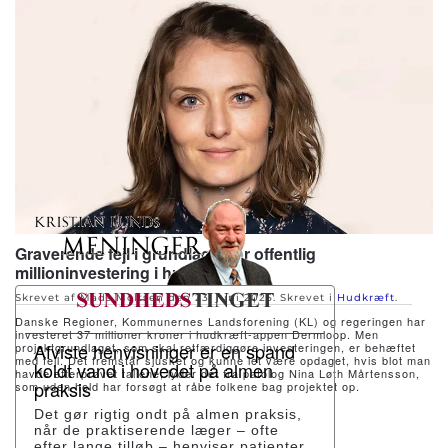
1
2
3
4
Graverende fejl i grundlaget for offentlig
millioninvestering i hudkræft-app
Skrevet af Mads Moltsen den
23. juni 2025
. Skrevet i
Hudkræft
.
Danske Regioner, Kommunernes Landsforening (KL) og regeringen har
investeret 37 millioner kroner i hudkræft-appen Dermloop. Men
Afviste henvisninger er en spand
projektgrundlaget, som skal retfærdiggøre investeringen, er behæftet
med fejl. Det fremstår sjusket og kunne let være opdaget, hvis blot man
koldt vand i hovedet på almen
havde efterprøvet tallene, lyder det fra patolog Nina Løth Mårtensson,
praksis
som uden held har forsøgt at råbe folkene bag projektet op.
Det gør rigtig ondt på almen praksis,
når de praktiserende læger – ofte
efter lange tilløb – henviser patienter