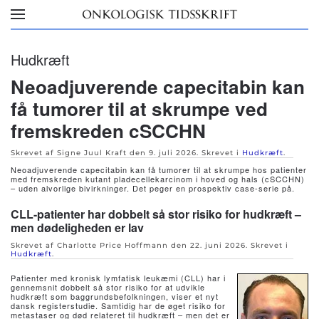
Skip to main content
Hudkræft
Neoadjuverende capecitabin kan
få tumorer til at skrumpe ved
fremskreden cSCCHN
Skrevet af Signe Juul Kraft den
9. juli 2026
. Skrevet i
Hudkræft
.
Neoadjuverende capecitabin kan få tumorer til at skrumpe hos patienter
med fremskreden kutant pladecellekarcinom i hoved og hals (cSCCHN)
– uden alvorlige bivirkninger. Det peger en prospektiv case-serie på.
CLL-patienter har dobbelt så stor risiko for hudkræft –
men dødeligheden er lav
Skrevet af Charlotte Price Hoffmann den
22. juni 2026
. Skrevet i
Hudkræft
.
Patienter med kronisk lymfatisk leukæmi (CLL) har i
gennemsnit dobbelt så stor risiko for at udvikle
hudkræft som baggrundsbefolkningen, viser et nyt
dansk registerstudie. Samtidig har de øget risiko for
metastaser og død relateret til hudkræft – men det er