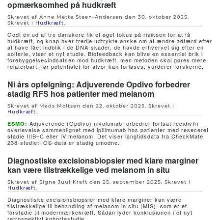
opmærksomhed på hudkræft
Skrevet af Anne Mette Steen-Andersen den
30. oktober 2025
.
Skrevet i
Hudkræft
.
Godt én ud af tre danskere fik et øget fokus på risikoen for at få
hudkræft, og knap hver tredje udtrykte ønske om at ændre adfærd efter
at have fået indblik i de DNA-skader, de havde erhvervet sig efter en
solferie, viser et nyt studie. Biofeedback kan blive en essentiel brik i
forebyggelsesindsatsen mod hudkræft, men metoden skal gøres mere
relaterbart, før potentialet for alvor kan forløses, vurderer forskerne.
Ni års opfølgning: Adjuverende Opdivo forbedrer
stadig RFS hos patienter med melanom
Skrevet af Mads Moltsen den
22. oktober 2025
. Skrevet i
Hudkræft
.
Adjuverende (Opdivo) nivolumab forbedrer fortsat recidivfri
ESMO:
overlevelse sammenlignet med ipilimumab hos patienter med reseceret
stadie IIIB–C eller IV melanom. Det viser langtidsdata fra CheckMate
238-studiet. OS-data er stadig umodne.
Diagnostiske excisionsbiopsier med klare marginer
kan være tilstrækkelige ved melanom in situ
Skrevet af Signe Juul Kraft den
25. september 2025
. Skrevet i
Hudkræft
.
Diagnostiske excisionsbiopsier med klare marginer kan være
tilstrækkelige til behandling af melanom in situ (MIS), som er et
forstadie til modermærkekræft. Sådan lyder konklusionen i et nyt
retrospektivt kohortestudie.