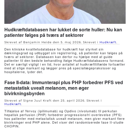
Hudkræftdatabasen har lukket de sorte huller: Nu kan
patienter følges på tværs af sektorer
Skrevet af Benjamin Heide den
5. maj 2026
. Skrevet i
Hudkræft
.
Den kliniske kvalitetsdatabase for hudkræft har styrket sin
dækningsgrad og udbygget sin registrering, så patienter kan følges på
tværs af sektorer. Databasen kan derfor nu hjælpe med at guide
patienter til den bedste behandling ifølge Hudkræftdatabasens formand.
Det er særligt vigtigt i en tid, hvor antallet af hudkræfttilfælde fortsætter
med at stige markant og lægger pres på speciallægepraksisser og
hospitalerne, lyder det.
Fase II-data: Immunterapi plus PHP forbedrer PFS ved
metastatisk uvealt melanom, men øger
bivirkningsbyrden
Skrevet af Signe Juul Kraft den
25. april 2026
. Skrevet i
Hudkræft
.
Tilføjelse af Yervoy (ipilimumab) og Opdivo (nivolumab) til perkutan
hepatisk perfusion (PHP) forbedrer progressionsfri overlevelse (PFS)
hos patienter med metastatisk uvealt melanom, men giver markant flere
bivirkninger end PHP alene. Det viser det randomiserede fase II-studie
CHOPIN.