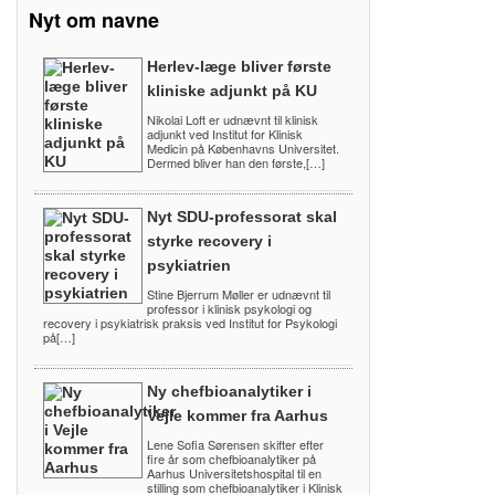
Nyt om navne
Herlev-læge bliver første
kliniske adjunkt på KU
Nikolai Loft er udnævnt til klinisk
adjunkt ved Institut for Klinisk
Medicin på Københavns Universitet.
Dermed bliver han den første,[…]
Nyt SDU-professorat skal
styrke recovery i
psykiatrien
Stine Bjerrum Møller er udnævnt til
professor i klinisk psykologi og
recovery i psykiatrisk praksis ved Institut for Psykologi
på[…]
Ny chefbioanalytiker i
Vejle kommer fra Aarhus
Lene Sofia Sørensen skifter efter
fire år som chefbioanalytiker på
Aarhus Universitetshospital til en
stilling som chefbioanalytiker i Klinisk