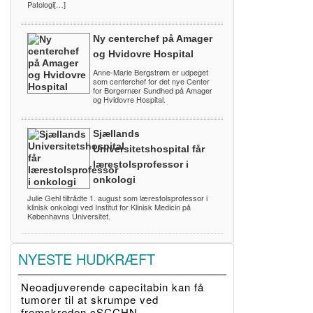
Patologi[…]
Ny centerchef på Amager
og Hvidovre Hospital
Anne-Marie Bergstrøm er udpeget
som centerchef for det nye Center
for Borgernær Sundhed på Amager
og Hvidovre Hospital.
Sjællands
Universitetshospital får
lærestolsprofessor i
onkologi
Julie Gehl tiltrådte 1. august som lærestolsprofessor i
klinisk onkologi ved Institut for Klinisk Medicin på
Københavns Universitet.
NYESTE HUDKRÆFT
Neoadjuverende capecitabin kan få
tumorer til at skrumpe ved
fremskreden cSCCHN