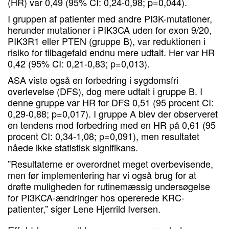
(HR) var 0,49 (95% CI: 0,24-0,98; p=0,044).
I gruppen af patienter med andre PI3K-mutationer,
herunder mutationer i PIK3CA uden for exon 9/20,
PIK3R1 eller PTEN (gruppe B), var reduktionen i
risiko for tilbagefald endnu mere udtalt. Her var HR
0,42 (95% CI: 0,21-0,83; p=0,013).
ASA viste også en forbedring i sygdomsfri
overlevelse (DFS), dog mere udtalt i gruppe B. I
denne gruppe var HR for DFS 0,51 (95 procent CI:
0,29-0,88; p=0,017). I gruppe A blev der observeret
en tendens mod forbedring med en HR på 0,61 (95
procent CI: 0,34-1,08; p=0,091), men resultatet
nåede ikke statistisk signifikans.
”Resultaterne er overordnet meget overbevisende,
men før implementering har vi også brug for at
drøfte muligheden for rutinemæssig undersøgelse
for PI3KCA-ændringer hos opererede KRC-
patienter,” siger Lene Hjerrild Iversen.