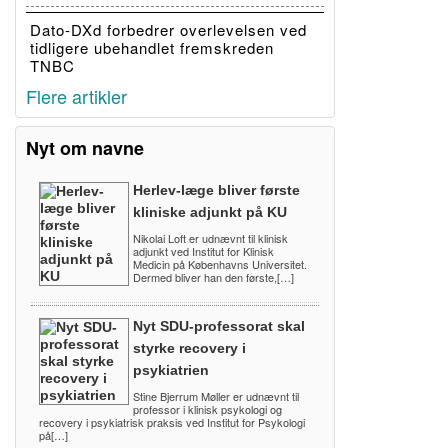
Dato-DXd forbedrer overlevelsen ved
tidligere ubehandlet fremskreden
TNBC
Flere artikler
Nyt om navne
Herlev-læge bliver første
kliniske adjunkt på KU
Nikolai Loft er udnævnt til klinisk
adjunkt ved Institut for Klinisk
Medicin på Københavns Universitet.
Dermed bliver han den første,[…]
Nyt SDU-professorat skal
styrke recovery i
psykiatrien
Stine Bjerrum Møller er udnævnt til
professor i klinisk psykologi og
recovery i psykiatrisk praksis ved Institut for Psykologi
på[…]