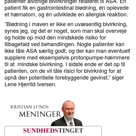
patienter alvorlige bivirkninger relateret til ASA. Én
patient fik en gastrointestinal blødning, én oplevede
et hæmatom, og én udviklede en allergisk reaktion.
”Blødning i maven er ikke en uvæsentlig bivirkning,
synes jeg, og det er noget, som man skal overveje
og holde op mod den mindskede risiko for
tilbagefald ved behandlingen. Nogle patienter kan
ikke tåle ASA særlig godt, og der kan man eventuelt
supplere med eksempelvis protonpumpe-hæmmere
til at mindske bivirkning. I sidste ende er det op til
patienten, om de vil tåle risici for bivirkning for at
opnå den potentielle forebyggende gevinst,” siger
Lene Hjerrild Iversen.