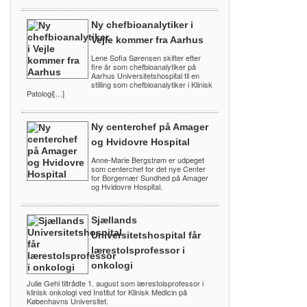
Ny chefbioanalytiker i
Vejle kommer fra Aarhus
Lene Sofia Sørensen skifter efter
fire år som chefbioanalytiker på
Aarhus Universitetshospital til en
stilling som chefbioanalytiker i Klinisk
Patologi[…]
Ny centerchef på Amager
og Hvidovre Hospital
Anne-Marie Bergstrøm er udpeget
som centerchef for det nye Center
for Borgernær Sundhed på Amager
og Hvidovre Hospital.
Sjællands
Universitetshospital får
lærestolsprofessor i
onkologi
Julie Gehl tiltrådte 1. august som lærestolsprofessor i
klinisk onkologi ved Institut for Klinisk Medicin på
Københavns Universitet.