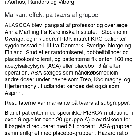
i Aarhus, Randers og Viborg.
Markant effekt på tværs af grupper
ALASCCA blev igangsat af professor og overlæge
Anna Martling fra Karolinska Institutet i Stockholm,
Sverige, og inkluderer PI3K-mutret KRC-patienter i
sygdomsstadie I-III fra Danmark, Sverige, Norge og
Finland. Studiet er randomiseret, dobbeltblindet og
placebokontrolleret, og patienterne fik enten 160 mg
acetylsalicylsyre (ASA) eller placebo i 3 år efter
operation. ASA sælges som håndkøbsmedicin i
andre doser under navne som Treo, Kodimagnyl og
Hjertemagnyl. I udlandet kendes det også som
Aspirin.
Resultaterne var markante på tværs af subgrupper.
Blandt patienter med specifikke PI3KCA-mutationer i
exon 9 og/eller exon 20 (gruppe A) blev risikoen for
tilbagefald reduceret med 51 procent i ASA-gruppen
sammenlignet med placebo-gruppen. Hazard ratio