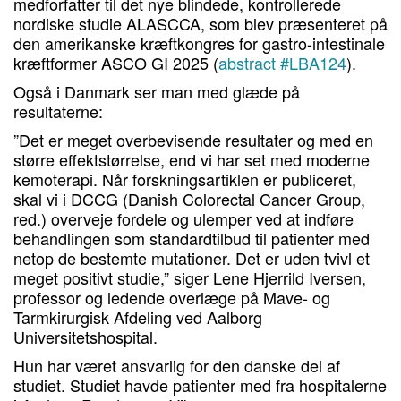
medforfatter til det nye blindede, kontrollerede
nordiske studie ALASCCA, som blev præsenteret på
den amerikanske kræftkongres for gastro-intestinale
kræftformer ASCO GI 2025 (
abstract #LBA124
).
Også i Danmark ser man med glæde på
resultaterne:
”Det er meget overbevisende resultater og med en
større effektstørrelse, end vi har set med moderne
kemoterapi. Når forskningsartiklen er publiceret,
skal vi i DCCG (Danish Colorectal Cancer Group,
red.) overveje fordele og ulemper ved at indføre
behandlingen som standardtilbud til patienter med
netop de bestemte mutationer. Det er uden tvivl et
meget positivt studie,” siger Lene Hjerrild Iversen,
professor og ledende overlæge på Mave- og
Tarmkirurgisk Afdeling ved Aalborg
Universitetshospital.
Hun har været ansvarlig for den danske del af
studiet. Studiet havde patienter med fra hospitalerne