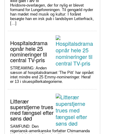
ikke gået i arv til
Hvidovre-overlægen, der for nylig er blevet
formand for Lungeforeningen. Til gengæld nyder
han mødet med musik og kultur: I foråret
besøgte han en irsk pub i landsbyen Letterfrack,
[…]
Hospitalsdrama
opnår hele 25
nomineringer til
central TV-pris
STREAMING: Anden
sæson af hospitalsdramaet ‘The Pitt’ har opnået
intet mindre end 25 Emmy-nomineringer. Heraf
er 13 i skuespillerkategorierne.
Litterær
superstjerne trues
med fængsel efter
søns død
SAMFUND: Den
nigeriansk-amerikanske forfatter Chimamanda