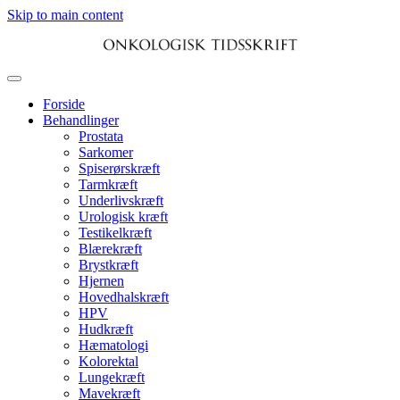
Skip to main content
Forside
Behandlinger
Prostata
Sarkomer
Spiserørskræft
Tarmkræft
Underlivskræft
Urologisk kræft
Testikelkræft
Blærekræft
Brystkræft
Hjernen
Hovedhalskræft
HPV
Hudkræft
Hæmatologi
Kolorektal
Lungekræft
Mavekræft