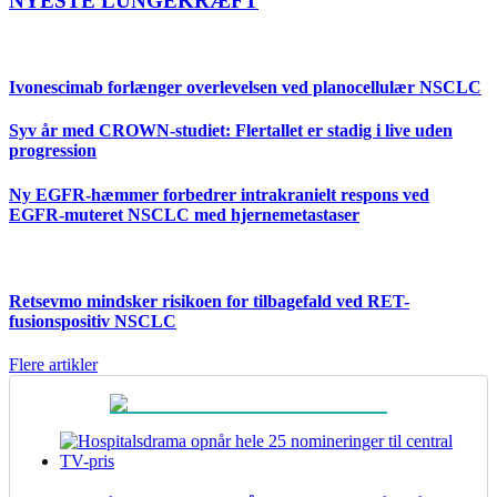
NYESTE LUNGEKRÆFT
Ivonescimab forlænger overlevelsen ved planocellulær NSCLC
Syv år med CROWN-studiet: Flertallet er stadig i live uden
progression
Ny EGFR-hæmmer forbedrer intrakranielt respons ved
EGFR-muteret NSCLC med hjernemetastaser
Retsevmo mindsker risikoen for tilbagefald ved RET-
fusionspositiv NSCLC
Flere artikler