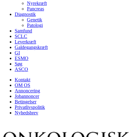
Nyrekræft
Pancreas
Diagnostik
Genetik
Patologi
Samfund
SCLC
Leverkræft
Galdegangskræft
GI
ESMO
Søg
ASCO
Kontakt
OM OS
Annoncering
Jobannoncer
Betingelser
Privatlivspolitik
Nyhedsbrev