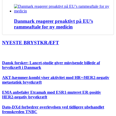
Danmark reagerer proaktivt på EU’s
rammeaftale for ny medicin
NYESTE BRYSTKRÆFT
Dansk forsker: Lancet-studie giver misvisende billede af
brystkræft i Danmark
AKT-hæmmer-kombi viser aktivitet mod HR+/HER2-negativ
metastatisk brystkræft
EMA anbefaler Etcamah mod ESR1-muteret ER-positiv
HER2-negativ brystkræft
Dato-DXd forbedrer overlevelsen ved tidligere ubehandlet
fremskreden TNBC