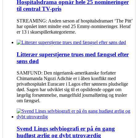
Hospitalsdrama opnår hele 25 nomineringer
til central TV-pris
STREAMING: Anden sæson af hospitalsdramaet ‘The Pitt’
har opnået intet mindre end 25 Emmy-nomineringer. Heraf
er 13 i skuespillerkategorierne.
Litterær superstjerne trues med fængsel efter
søns død
SAMFUND: Den nigeriansk-amerikanske forfatter
Chimamanda Ngozi Adichie er i åben konflikt med
privathospitalet Euracare i Lagos efter sønnens pludselige
død. Sagen har udviklet sig til et opslidende opgør om
lægelig forsømmelse, mangelfuld journalføring og trusler
om fængsel.
Svend Lings selvbiografi er på én gang
hudløst ærlig og dybt utroværdig