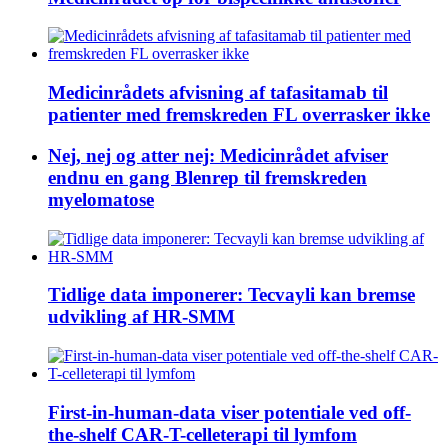
Medicinrådets afvisning af tafasitamab til
patienter med fremskreden FL overrasker ikke
Nej, nej og atter nej: Medicinrådet afviser
endnu en gang Blenrep til fremskreden
myelomatose
Tidlige data imponerer: Tecvayli kan bremse
udvikling af HR-SMM
First-in-human-data viser potentiale ved off-
the-shelf CAR-T-celleterapi til lymfom