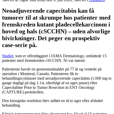
Neoadjuverende capecitabin kan få
tumorer til at skrumpe hos patienter med
fremskreden kutant pladecellekarcinom i
hoved og hals (cSCCHN) – uden alvorlige
bivirkninger. Det peger en prospektiv
case-serie på.
Studiet
, som er offentliggjort i JAMA Dermatology, omfattede 15
patienter med fremskreden cSCCHN. Ni var mænd.
Patienterne havde en gennemsnitsalder på 77 år og ventede på
operation i Montreal, Canada. Patienterne fik to
behandlingscyklusser med neoadjuverende capecitabin (1.000 mg to
gange dagligt på dag 1-14, efterfulgt af en uges pause) efter
Capecitabine Prior to Tumor Resection in ENT Oncology
(CAPTURE)-protokollen.
Den kirurgiske resektion blev udført en til to uger efter afsluttet
behandling.
Klinisk tumorregression blev observeret hos 10 ud af 15 patienter,