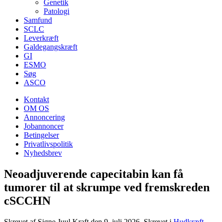
Genetik
Patologi
Samfund
SCLC
Leverkræft
Galdegangskræft
GI
ESMO
Søg
ASCO
Kontakt
OM OS
Annoncering
Jobannoncer
Betingelser
Privatlivspolitik
Nyhedsbrev
Neoadjuverende capecitabin kan få
tumorer til at skrumpe ved fremskreden
cSCCHN
Skrevet af Signe Juul Kraft den
9. juli 2026
. Skrevet i
Hudkræft
.