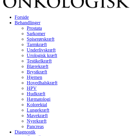
Forside
Behandlinger
Prostata
Sarkomer
Spiserørskræft
Tarmkræft
Underlivskræft
Urologisk kræft
Testikelkræft
Blærekræft
Brystkræft
Hjernen
Hovedhalskræft
HPV
Hudkræft
Hæmatologi
Kolorektal
Lungekræft
Mavekræft
Nyrekræft
Pancreas
Diagnostik