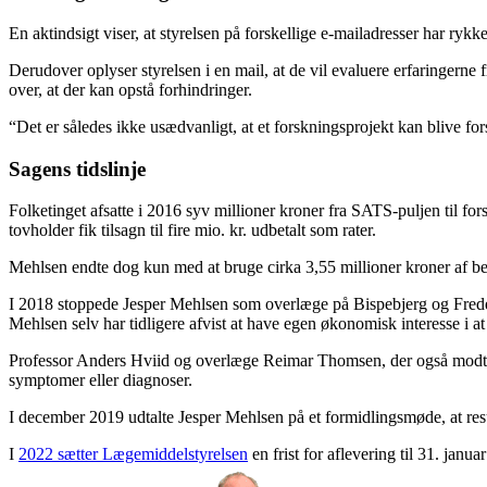
En aktindsigt viser, at styrelsen på forskellige e-mailadresser har ryk
Derudover oplyser styrelsen i en mail, at de vil evaluere erfaringerne fr
over, at der kan opstå forhindringer.
“Det er således ikke usædvanligt, at et forskningsprojekt kan blive fors
Sagens tidslinje
Folketinget afsatte i 2016 syv millioner kroner fra SATS-puljen til 
tovholder fik tilsagn til fire mio. kr. udbetalt som rater.
Mehlsen endte dog kun med at bruge cirka 3,55 millioner kroner af bevil
I 2018 stoppede Jesper Mehlsen som overlæge på Bispebjerg og Freder
Mehlsen selv har tidligere afvist at have egen økonomisk interesse i at
Professor Anders Hviid og overlæge Reimar Thomsen, der også modtog 
symptomer eller diagnoser.
I december 2019 udtalte Jesper Mehlsen på et formidlingsmøde, at res
I
2022 sætter Lægemiddelstyrelsen
en frist for aflevering til 31. jan