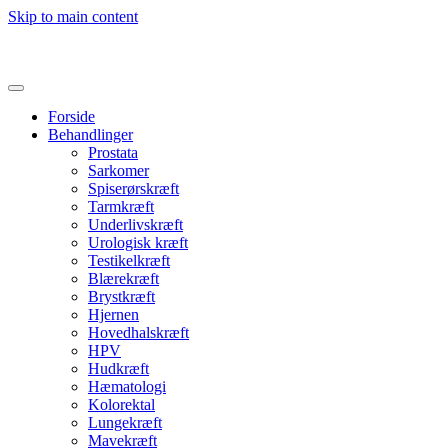
Skip to main content
Forside
Behandlinger
Prostata
Sarkomer
Spiserørskræft
Tarmkræft
Underlivskræft
Urologisk kræft
Testikelkræft
Blærekræft
Brystkræft
Hjernen
Hovedhalskræft
HPV
Hudkræft
Hæmatologi
Kolorektal
Lungekræft
Mavekræft