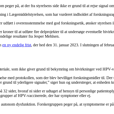
m peger på, at der fra styrelsens side ikke er grund til at rejse signal
ng i Lægemiddelstyrelsen, som har vurderet indholdet af forskningsra
er udført i overensstemmelse med god forskningsetik, ønsker styrelsen
kroner til at udføre fire delprojekter til at undersøge eventuelle bivirk
delige resultater fra Jesper Mehlsen.
en
en ny endelig frist
, der hed den 31. januar 2023. I slutningen af febr
ateriale, som ikke giver grund til bekymring om bivirkninger ved HPV-
lse med protokollen, som der blev bevilliget forskningsmidler til. Der u
r grund til yderligere signaler,” siger hun og understreger, at enheden k
på 32 sider, hvoraf ni sider er udtaget af hensyn til personlige patiento
 grupper af HPV-vaccinerede, der har symptomer eller ej.
 på autonom dysfunktion. Forskergruppen peger på, at symptomerne er 