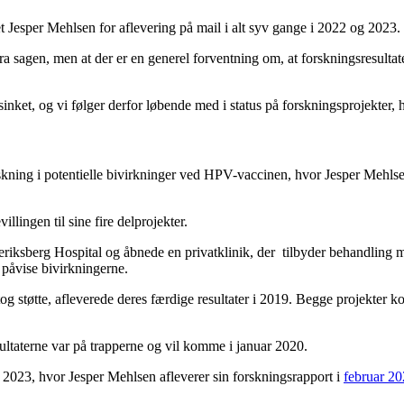
ket Jesper Mehlsen for aflevering på mail i alt syv gange i 2022 og 2023.
a sagen, men at der er en generel forventning om, at forskningsresultater, 
inket, og vi følger derfor løbende med i status på forskningsprojekter, hv
forskning i potentielle bivirkninger ved HPV-vaccinen, hvor Jesper Me
lingen til sine fire delprojekter.
iksberg Hospital og åbnede en privatklinik, der tilbyder behandling 
 påvise bivirkningerne.
støtte, afleverede deres færdige resultater i 2019. Begge projekter k
ultaterne var på trapperne og vil komme i januar 2020.
uar 2023, hvor Jesper Mehlsen afleverer sin forskningsrapport i
februar 2