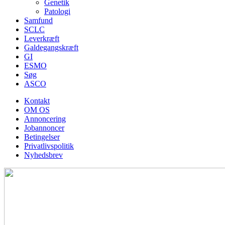
Genetik
Patologi
Samfund
SCLC
Leverkræft
Galdegangskræft
GI
ESMO
Søg
ASCO
Kontakt
OM OS
Annoncering
Jobannoncer
Betingelser
Privatlivspolitik
Nyhedsbrev