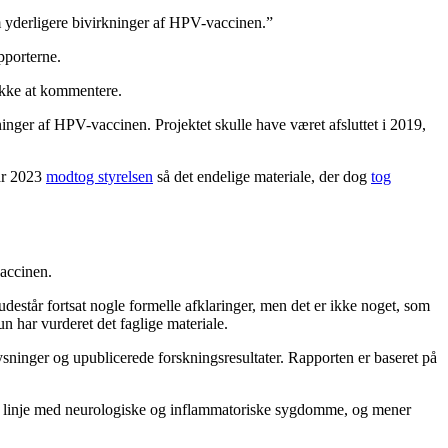
 om yderligere bivirkninger af HPV-vaccinen.”
pporterne.
 ikke at kommentere.
ninger af HPV-vaccinen. Projektet skulle have været afsluttet i 2019,
uar 2023
modtog styrelsen
så det endelige materiale, der dog
tog
vaccinen.
destår fortsat nogle formelle afklaringer, men det er ikke noget, som
un har vurderet det faglige materiale.
plysninger og upublicerede forskningsresultater. Rapporten er baseret på
på linje med neurologiske og inflammatoriske sygdomme, og mener