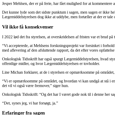
Jesper Mehlsen, der er på ferie, har fået mulighed for at kommentere a
Det kunne lyde som det sidste punktum i sagen, men sagen er ikke helt 
Lægemiddelstyrelsen dog ikke at uddybe, men fortæller at der er tale 
Vil ikke få konsekvenser
I 2022 lød det fra styrelsen, at overskridelsen af fristen var et brud 
“Vi accepterede, at Mehlsens forskningsprojekt var forsinket i forhold 
med aflevering af den afsluttende rapport, da det efter vores opfattelse 
Onkologisk Tidsskrift har også spurgt Lægemiddelstyrelsen, hvad styrel
offentlige midler, og hvor Lægemiddelstyrelsen er tovholder.
Line Michan forklarer, at de i styrelsen er opmærksomme på området, 
“Vi er opmærksomme på området, og hvordan vi kan undgå at stå i en lig
det vil vi også være fremover,” siger hun.
Onkologisk Tidsskrift: “Og det har I været gode nok til i denne her s
“Det, synes jeg, vi har forsøgt, ja.”
Erfaringer fra sagen