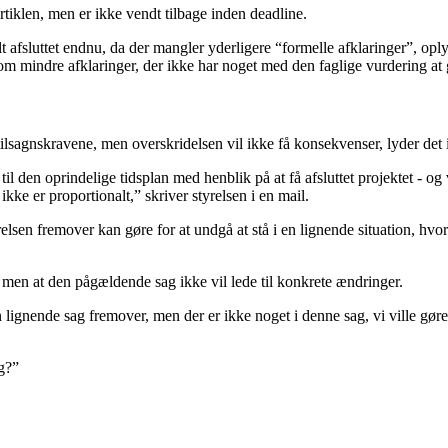
rtiklen, men er ikke vendt tilbage inden deadline.
afsluttet endnu, da der mangler yderligere “formelle afklaringer”, oplys
om mindre afklaringer, der ikke har noget med den faglige vurdering at 
på tilsagnskravene, men overskridelsen vil ikke få konsekvenser, lyder de
til den oprindelige tidsplan med henblik på at få afsluttet projektet - o
ikke er proportionalt,” skriver styrelsen i en mail.
sen fremover kan gøre for at undgå at stå i en lignende situation, hvor 
men at den pågældende sag ikke vil lede til konkrete ændringer.
nende sag fremover, men der er ikke noget i denne sag, vi ville gøre sp
ag?”