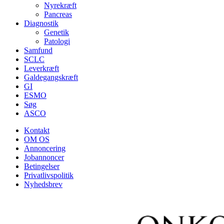
Nyrekræft
Pancreas
Diagnostik
Genetik
Patologi
Samfund
SCLC
Leverkræft
Galdegangskræft
GI
ESMO
Søg
ASCO
Kontakt
OM OS
Annoncering
Jobannoncer
Betingelser
Privatlivspolitik
Nyhedsbrev