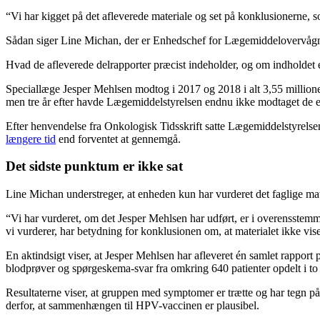
“Vi har kigget på det afleverede materiale og set på konklusionerne, so
Sådan siger Line Michan, der er Enhedschef for Lægemiddelovervågni
Hvad de afleverede delrapporter præcist indeholder, og om indholdet 
Speciallæge Jesper Mehlsen modtog i 2017 og 2018 i alt 3,55 millioner 
men tre år efter havde Lægemiddelstyrelsen endnu ikke modtaget de en
Efter henvendelse fra Onkologisk Tidsskrift satte Lægemiddelstyrels
længere tid
end forventet at gennemgå.
Det sidste punktum er ikke sat
Line Michan understreger, at enheden kun har vurderet det faglige m
“Vi har vurderet, om det Jesper Mehlsen har udført, er i overensstemme
vi vurderer, har betydning for konklusionen om, at materialet ikke vise
En aktindsigt viser, at Jesper Mehlsen har afleveret én samlet rapport 
blodprøver og spørgeskema-svar fra omkring 640 patienter opdelt i to
Resultaterne viser, at gruppen med symptomer er trætte og har tegn
derfor, at sammenhængen til HPV-vaccinen er plausibel.