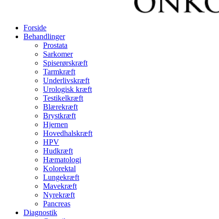
Forside
Behandlinger
Prostata
Sarkomer
Spiserørskræft
Tarmkræft
Underlivskræft
Urologisk kræft
Testikelkræft
Blærekræft
Brystkræft
Hjernen
Hovedhalskræft
HPV
Hudkræft
Hæmatologi
Kolorektal
Lungekræft
Mavekræft
Nyrekræft
Pancreas
Diagnostik