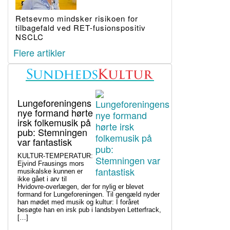
Retsevmo mindsker risikoen for
tilbagefald ved RET-fusionspositiv
NSCLC
Flere artikler
Lungeforeningens
nye formand hørte
irsk folkemusik på
pub: Stemningen
var fantastisk
KULTUR-TEMPERATUR:
Ejvind Frausings mors
musikalske kunnen er
ikke gået i arv til
Hvidovre-overlægen, der for nylig er blevet
formand for Lungeforeningen. Til gengæld nyder
han mødet med musik og kultur: I foråret
besøgte han en irsk pub i landsbyen Letterfrack,
[…]