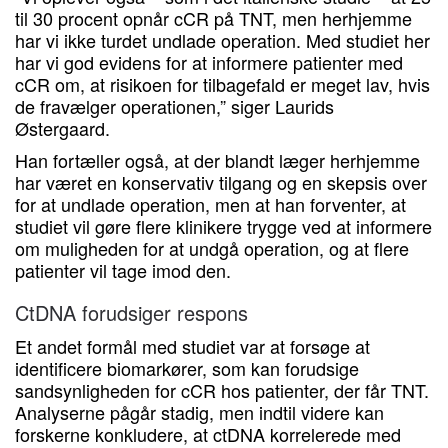
til 30 procent opnår cCR på TNT, men herhjemme
har vi ikke turdet undlade operation. Med studiet her
har vi god evidens for at informere patienter med
cCR om, at risikoen for tilbagefald er meget lav, hvis
de fravælger operationen,” siger Laurids
Østergaard.
Han fortæller også, at der blandt læger herhjemme
har været en konservativ tilgang og en skepsis over
for at undlade operation, men at han forventer, at
studiet vil gøre flere klinikere trygge ved at informere
om muligheden for at undgå operation, og at flere
patienter vil tage imod den.
CtDNA forudsiger respons
Et andet formål med studiet var at forsøge at
identificere biomarkører, som kan forudsige
sandsynligheden for cCR hos patienter, der får TNT.
Analyserne pågår stadig, men indtil videre kan
forskerne konkludere, at ctDNA korrelerede med