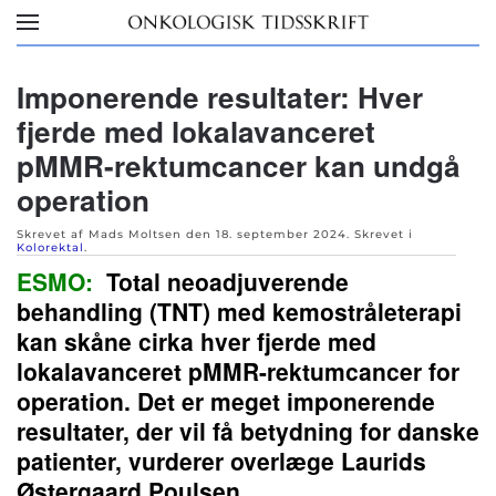
Skip to main content
Imponerende resultater: Hver
fjerde med lokalavanceret
pMMR-rektumcancer kan undgå
operation
Skrevet af Mads Moltsen den
18. september 2024
. Skrevet i
Kolorektal
.
ESMO:
Total neoadjuverende
behandling (TNT) med kemostråleterapi
kan skåne cirka hver fjerde med
lokalavanceret pMMR-rektumcancer for
operation. Det er meget imponerende
resultater, der vil få betydning for danske
patienter, vurderer overlæge Laurids
Østergaard Poulsen.