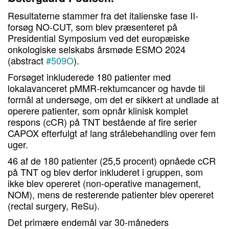
Resultaterne stammer fra det italienske fase II-
forsøg NO-CUT, som blev præsenteret på
Presidential Symposium ved det europæiske
onkologiske selskabs årsmøde ESMO 2024
(abstract
#509O
).
Forsøget inkluderede 180 patienter med
lokalavanceret pMMR-rektumcancer og havde til
formål at undersøge, om det er sikkert at undlade at
operere patienter, som opnår klinisk komplet
respons (cCR) på TNT bestående af fire serier
CAPOX efterfulgt af lang strålebehandling over fem
uger.
46 af de 180 patienter (25,5 procent) opnåede cCR
på TNT og blev derfor inkluderet i gruppen, som
ikke blev opereret (non-operative management,
NOM), mens de resterende patienter blev opereret
(rectal surgery, ReSu).
Det primære endemål var 30-måneders