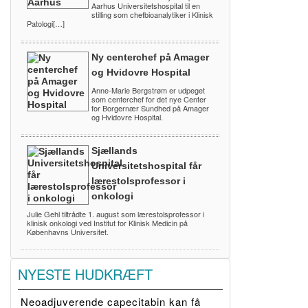
Aarhus Universitetshospital til en
stilling som chefbioanalytiker i Klinisk
Patologi[…]
Ny centerchef på Amager
og Hvidovre Hospital
Anne-Marie Bergstrøm er udpeget
som centerchef for det nye Center
for Borgernær Sundhed på Amager
og Hvidovre Hospital.
Sjællands
Universitetshospital får
lærestolsprofessor i
onkologi
Julie Gehl tiltrådte 1. august som lærestolsprofessor i
klinisk onkologi ved Institut for Klinisk Medicin på
Københavns Universitet.
NYESTE HUDKRÆFT
Neoadjuverende capecitabin kan få