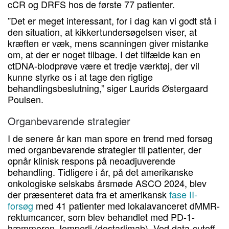
cCR og DRFS hos de første 77 patienter.
”Det er meget interessant, for i dag kan vi godt stå i
den situation, at kikkertundersøgelsen viser, at
kræften er væk, mens scanningen giver mistanke
om, at der er noget tilbage. I det tilfælde kan en
ctDNA-blodprøve være et tredje værktøj, der vil
kunne styrke os i at tage den rigtige
behandlingsbeslutning,” siger Laurids Østergaard
Poulsen.
Organbevarende strategier
I de senere år kan man spore en trend med forsøg
med organbevarende strategier til patienter, der
opnår klinisk respons på neoadjuverende
behandling. Tidligere i år, på det amerikanske
onkologiske selskabs årsmøde ASCO 2024, blev
der præsenteret data fra et amerikansk
fase II-
forsøg
med 41 patienter med lokalavanceret dMMR-
rektumcancer, som blev behandlet med PD-1-
hæmmeren Jemperli (dostarlimab). Ved data-cutoff