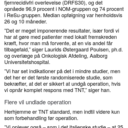
fjernrecidivfri overlevelse (DRFS30), og det
opnåede 96,9 procent i NOM-gruppen og 74 procent
i ReSu-gruppen. Median opfølgning var henholdsvis
26 og 10 måneder.
”Det er meget imponerende resultater, især fordi vi
har at gøre med patienter med lokalt fremskreden
kræft, hvor man må forvente, at en vis andel får
tilbagefald,” siger Laurids Østergaard Poulsen, ph.d.
og overlæge på Onkologisk Afdeling, Aalborg
Universitetshospital.
”Vi har set indikationer på det i mindre studier, men
det her er det første randomiserede studie, som
bekræfter, at det er sikkert at undgå operation, hvis
vi opnår komplet respons med TNT,” siger han.
Flere vil undlade operation
Herhjemme er TNT standard, men indtil videre kun
som forbehandling før operation.
”Vi oplever også – som i det italienske studie – at 25