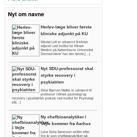
Nyt om navne
Herlev-læge bliver første
kliniske adjunkt på KU
Nikolai Loft er udnævnt til klinisk
adjunkt ved Institut for Klinisk
Medicin på Københavns Universitet.
Dermed bliver han den første,[…]
Nyt SDU-professorat skal
styrke recovery i
psykiatrien
Stine Bjerrum Møller er udnævnt til
professor i klinisk psykologi og
recovery i psykiatrisk praksis ved Institut for Psykologi
på[…]
Ny chefbioanalytiker i
Vejle kommer fra Aarhus
Lene Sofia Sørensen skifter efter
fire år som chefbioanalytiker på