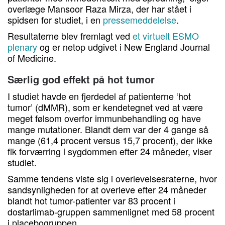
overlæge Mansoor Raza Mirza, der har stået i
spidsen for studiet, i en
pressemeddelelse
.
Resultaterne blev fremlagt ved
et virtuelt ESMO
plenary
og er netop udgivet i New England Journal
of Medicine.
Særlig god effekt på hot tumor
I studiet havde en fjerdedel af patienterne ‘hot
tumor’ (dMMR), som er kendetegnet ved at være
meget følsom overfor immunbehandling og have
mange mutationer. Blandt dem var der 4 gange så
mange (61,4 procent versus 15,7 procent), der ikke
fik forværring i sygdommen efter 24 måneder, viser
studiet.
Samme tendens viste sig i overlevelsesraterne, hvor
sandsynligheden for at overleve efter 24 måneder
blandt hot tumor-patienter var 83 procent i
dostarlimab-gruppen sammenlignet med 58 procent
i placebogruppen.