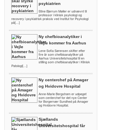
psykiatrien
Stine Bjerrum Møller er udnævnt til
professor i klinisk psykologi og
recovery i psykiatrisk praksis ved Institut for Psykologi
på[…]
Ny chefbioanalytiker i
Vejle kommer fra Aarhus
Lene Sofia Sørensen skifter efter
fire år som chefbioanalytiker på
Aarhus Universitetshospital til en
stilling som chefbioanalytiker i Klinisk
Patologi[…]
Ny centerchef på Amager
og Hvidovre Hospital
Anne-Marie Bergstrøm er udpeget
som centerchef for det nye Center
for Borgernær Sundhed på Amager
og Hvidovre Hospital.
Sjællands
Universitetshospital får