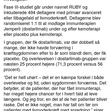
Fase III-studiet går under navnet RUBY og
inkluderede 494 deltagere med primær avanceret
eller tilbagefald af livmoderkræft. Deltagerne blev
randomiseret 1:1 til at modtage immunterapien
Jemperli (dostarlimab) under og efter kemoterapi
eller placebo plus kemoterapi.
I gruppen, der fik dostarlimab, var der dobbelt så
mange, der ikke havde forværring i
kræftsygdommen efter to år som blandt dem, der fik
placebo. Og overlevelsen i dostarlimab-gruppen var
næsten 25 procent højere (71,3 procent versus 56
procent).
“Det er helt uhørt – det er en kæmpe forskel i både
overlevelse og tid, uden sygdommen forværres. Det
betyder, at de patienter, der har fået immunterapi,
har meget højere chancer for i hvert fald at leve
længere. Og jeg tror, en del af de her patienter bliver
raske. Det er ikke noget, man har talt om før om
patienter med livmoderkræft med spredning,” siger