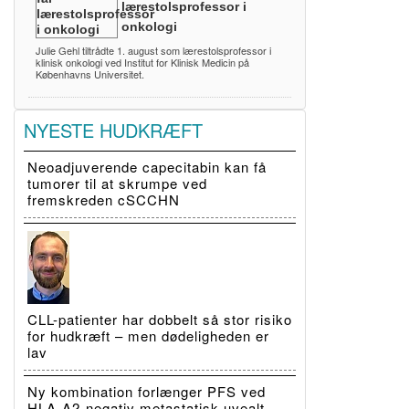
lærestolsprofessor i
onkologi
Julie Gehl tiltrådte 1. august som lærestolsprofessor i
klinisk onkologi ved Institut for Klinisk Medicin på
Københavns Universitet.
NYESTE HUDKRÆFT
Neoadjuverende capecitabin kan få
tumorer til at skrumpe ved
fremskreden cSCCHN
CLL-patienter har dobbelt så stor risiko
for hudkræft – men dødeligheden er
lav
Ny kombination forlænger PFS ved
HLA-A2-negativ metastatisk uvealt