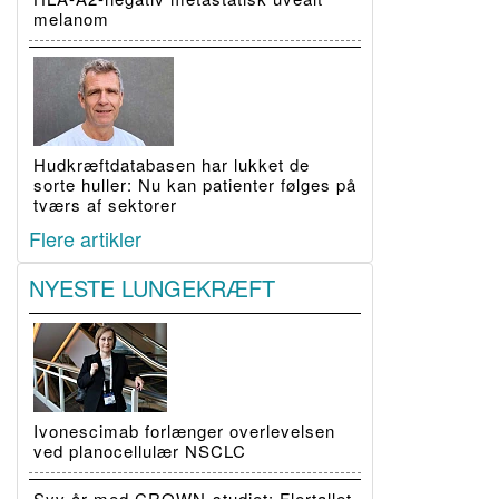
melanom
Hudkræftdatabasen har lukket de
sorte huller: Nu kan patienter følges på
tværs af sektorer
Flere artikler
NYESTE LUNGEKRÆFT
Ivonescimab forlænger overlevelsen
ved planocellulær NSCLC
Syv år med CROWN-studiet: Flertallet