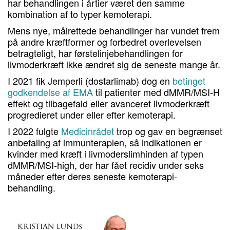
har behandlingen i årtier været den samme
kombination af to typer kemoterapi.
Mens nye, målrettede behandlinger har vundet frem
på andre kræftformer og forbedret overlevelsen
betragteligt, har førstelinjebehandlingen for
livmoderkræft ikke ændret sig de seneste mange år.
I 2021 fik Jemperli (dostarlimab) dog en
betinget
godkendelse af EMA
til patienter med dMMR/MSI-H
effekt og tilbagefald eller avanceret livmoderkræft
progredieret under eller efter kemoterapi.
I 2022 fulgte
Medicinrådet
trop og gav en begrænset
anbefaling af immunterapien, så indikationen er
kvinder med
kræft i livmoderslimhinden af typen
dMMR/MSI-high, der har fået recidiv under seks
måneder efter deres seneste kemoterapi-
behandling.