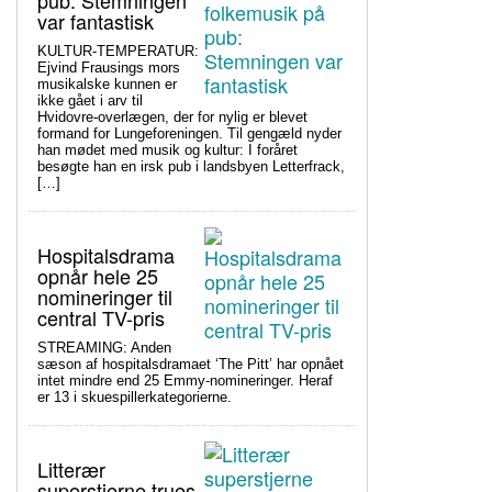
pub: Stemningen
var fantastisk
KULTUR-TEMPERATUR:
Ejvind Frausings mors
musikalske kunnen er
ikke gået i arv til
Hvidovre-overlægen, der for nylig er blevet
formand for Lungeforeningen. Til gengæld nyder
han mødet med musik og kultur: I foråret
besøgte han en irsk pub i landsbyen Letterfrack,
[…]
Hospitalsdrama
opnår hele 25
nomineringer til
central TV-pris
STREAMING: Anden
sæson af hospitalsdramaet ‘The Pitt’ har opnået
intet mindre end 25 Emmy-nomineringer. Heraf
er 13 i skuespillerkategorierne.
Litterær
superstjerne trues