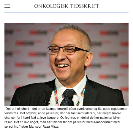
Skip to main content
“Det er helt uhørt – det er en kæmpe forskel i både overlevelse og tid, uden sygdommen
forværres. Det betyder, at de patienter, der har fået immunterapi, har meget højere
chancer for i hvert fald at leve længere. Og jeg tror, en del af de her patienter bliver
raske. Det er ikke noget, man har talt om før om patienter med livmoderkræft med
spredning,” siger Mansoor Raza Mirza.