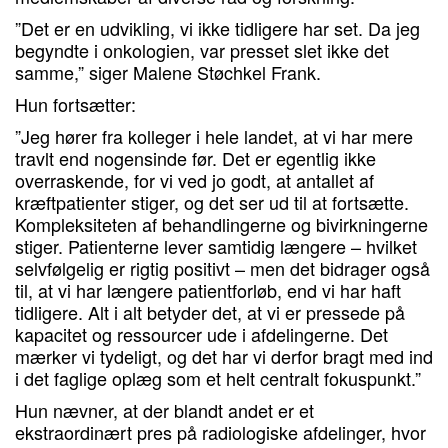
”Det er en udvikling, vi ikke tidligere har set. Da jeg
begyndte i onkologien, var presset slet ikke det
samme,” siger Malene Støchkel Frank.
Hun fortsætter:
”Jeg hører fra kolleger i hele landet, at vi har mere
travlt end nogensinde før. Det er egentlig ikke
overraskende, for vi ved jo godt, at antallet af
kræftpatienter stiger, og det ser ud til at fortsætte.
Kompleksiteten af behandlingerne og bivirkningerne
stiger. Patienterne lever samtidig længere – hvilket
selvfølgelig er rigtig positivt – men det bidrager også
til, at vi har længere patientforløb, end vi har haft
tidligere. Alt i alt betyder det, at vi er pressede på
kapacitet og ressourcer ude i afdelingerne. Det
mærker vi tydeligt, og det har vi derfor bragt med ind
i det faglige oplæg som et helt centralt fokuspunkt.”
Hun nævner, at der blandt andet er et
ekstraordinært pres på radiologiske afdelinger, hvor