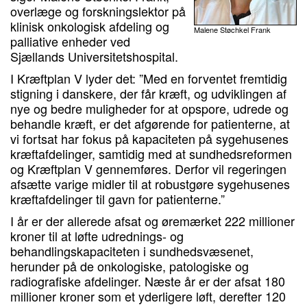
overlæge og forskningslektor på
klinisk onkologisk afdeling og
Malene Støchkel Frank
palliative enheder ved
Sjællands Universitetshospital.
I Kræftplan V lyder det: ”Med en forventet fremtidig
stigning i danskere, der får kræft, og udviklingen af
nye og bedre muligheder for at opspore, udrede og
behandle kræft, er det afgørende for patienterne, at
vi fortsat har fokus på kapaciteten på sygehusenes
kræftafdelinger, samtidig med at sundhedsreformen
og Kræftplan V gennemføres. Derfor vil regeringen
afsætte varige midler til at robustgøre sygehusenes
kræftafdelinger til gavn for patienterne.”
I år er der allerede afsat og øremærket 222 millioner
kroner til at løfte udrednings- og
behandlingskapaciteten i sundhedsvæsenet,
herunder på de onkologiske, patologiske og
radiografiske afdelinger. Næste år er der afsat 180
millioner kroner som et yderligere løft, derefter 120