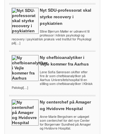
Nyt SDU-professorat skal
styrke recovery i
psykiatrien
Stine Bjerrum Møller er udnævnt til
professor i klinisk psykologi og
recovery i psykiatrisk praksis ved Institut for Psykologi
på[…]
Ny chefbioanalytiker i
Vejle kommer fra Aarhus
Lene Sofia Sørensen skifter efter
fire år som chefbioanalytiker på
Aarhus Universitetshospital til en
stilling som chefbioanalytiker i Klinisk
Patologi[…]
Ny centerchef på Amager
og Hvidovre Hospital
Anne-Marie Bergstrøm er udpeget
som centerchef for det nye Center
for Borgernær Sundhed på Amager
og Hvidovre Hospital.