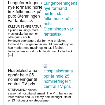
Lungeforeningens
nye formand hørte
irsk folkemusik på
pub: Stemningen
var fantastisk
KULTUR-TEMPERATUR:
Ejvind Frausings mors
musikalske kunnen er
ikke gået i arv til
Hvidovre-overlægen, der for nylig er blevet
formand for Lungeforeningen. Til gengæld nyder
han mødet med musik og kultur: I foråret
besøgte han en irsk pub i landsbyen Letterfrack,
[…]
Hospitalsdrama
opnår hele 25
nomineringer til
central TV-pris
STREAMING: Anden
sæson af hospitalsdramaet ‘The Pitt’ har opnået
intet mindre end 25 Emmy-nomineringer. Heraf
er 13 i skuespillerkategorierne.