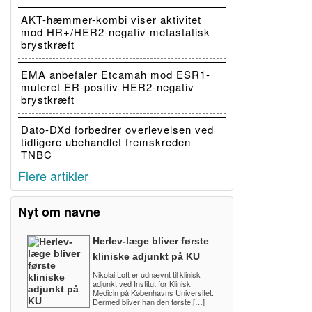
AKT-hæmmer-kombi viser aktivitet
mod HR+/HER2-negativ metastatisk
brystkræft
EMA anbefaler Etcamah mod ESR1-
muteret ER-positiv HER2-negativ
brystkræft
Dato-DXd forbedrer overlevelsen ved
tidligere ubehandlet fremskreden
TNBC
Flere artikler
Nyt om navne
Herlev-læge bliver første
kliniske adjunkt på KU
Nikolai Loft er udnævnt til klinisk
adjunkt ved Institut for Klinisk
Medicin på Københavns Universitet.
Dermed bliver han den første,[…]