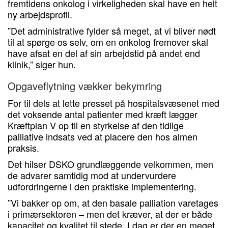
fremtidens onkolog i virkeligheden skal have en helt
ny arbejdsprofil.
”Det administrative fylder så meget, at vi bliver nødt
til at spørge os selv, om en onkolog fremover skal
have afsat en del af sin arbejdstid på andet end
klinik,” siger hun.
Opgaveflytning vækker bekymring
For til dels at lette presset på hospitalsvæsenet med
det voksende antal patienter med kræft lægger
Kræftplan V op til en styrkelse af den tidlige
palliative indsats ved at placere den hos almen
praksis.
Det hilser DSKO grundlæggende velkommen, men
de advarer samtidig mod at undervurdere
udfordringerne i den praktiske implementering.
”Vi bakker op om, at den basale palliation varetages
i primærsektoren – men det kræver, at der er både
kapacitet og kvalitet til stede. I dag er der en meget