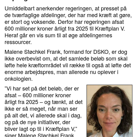
Umiddelbart anerkender regeringen, at presset på
de tværfaglige afdelinger, der har med kræft at gøre,
er stort og voksende. Derfor har regeringen afsat
600 millioner kroner årligt fra 2025 til Kræftplan V.
Heraf går en vis sum til at øge afdelingernes
ressourcer.
Malene Støchkel Frank, formand for DSKO, er dog
ikke overbevist om, at det samlede beløb som skal
løfte hele kræftområdet vil række til også at løfte det
enorme arbejdspres, man allerede nu oplever i
onkologien.
”Vi har set på det beløb, der er
afsat – 600 millioner kroner
årligt fra 2025 – og tænkt, at det
ikke er så meget, når man ser
på alt det, vi allerede skal i dag,
og på de nye initiativer, der
bliver lagt op til i Kræftplan V,”
siger Malene Støchkel Frank,