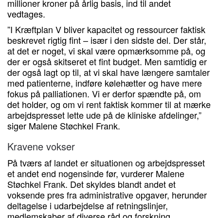
millioner kroner på årlig basis, ind til andet
vedtages.
”I Kræftplan V bliver kapacitet og ressourcer faktisk
beskrevet rigtig fint – især i den sidste del. Der står,
at det er noget, vi skal være opmærksomme på, og
der er også skitseret et fint budget. Men samtidig er
der også lagt op til, at vi skal have længere samtaler
med patienterne, indføre kølehætter og have mere
fokus på palliationen. Vi er derfor spændte på, om
det holder, og om vi rent faktisk kommer til at mærke
arbejdspresset lette ude på de kliniske afdelinger,”
siger Malene Støchkel Frank.
Kravene vokser
På tværs af landet er situationen og arbejdspresset
et andet end nogensinde før, vurderer Malene
Støchkel Frank. Det skyldes blandt andet et
voksende pres fra administrative opgaver, herunder
deltagelse i udarbejdelse af retningslinjer,
medlemskaber af diverse råd og forskning.