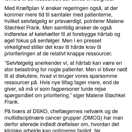
Med Kræftplan V ønsker regeringen også, at der
kommer mere tid til samtaler med patienterne,
hvilket selvfølgelig er prisværdigt, pointerer Malene
Støchkel Frank. Men samtidig ønsker de også
indførelse af kølehætter til at forebygge hårtab og
øget fokus på senfølger. Men i en presset
virkelighed stiller det krav til hårde krav til
prioriteringen af de relativt knappe ressourcer.
”Selvfølgelig anerkender vi, at hårtab kan være en
stor belastning for nogle patienter. Men vi bliver nødt
til at diskutere, hvad vi bruger vores sparsomme
ressourcer på. Hvis nye tiltag tager mere, end de
giver, så må vi som fagpersoner turde rejse
spørgsmålet om prioritering,” siger Malene Støchkel
Frank.
På tværs af DSKO, cheflægernes netværk og de
multidisciplinære cancer grupper (DMCG) har man
derfor allerede indledt drøftelser om, hvordan det
kliniske arbejde kan optimeres fagligt, før