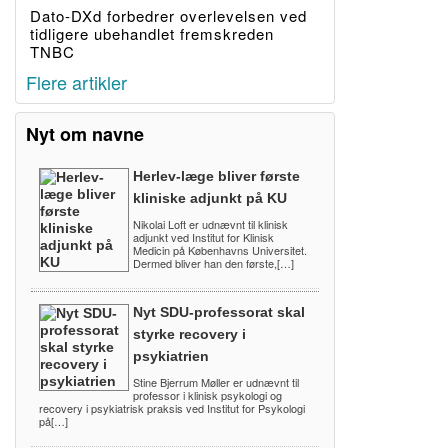
Dato-DXd forbedrer overlevelsen ved
tidligere ubehandlet fremskreden
TNBC
Flere artikler
Nyt om navne
Herlev-læge bliver første
kliniske adjunkt på KU
Nikolai Loft er udnævnt til klinisk
adjunkt ved Institut for Klinisk
Medicin på Københavns Universitet.
Dermed bliver han den første,[…]
Nyt SDU-professorat skal
styrke recovery i
psykiatrien
Stine Bjerrum Møller er udnævnt til
professor i klinisk psykologi og
recovery i psykiatrisk praksis ved Institut for Psykologi
på[…]