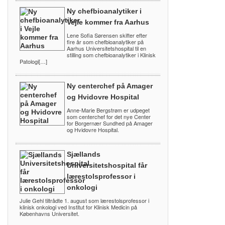
Ny chefbioanalytiker i
Vejle kommer fra Aarhus
Lene Sofia Sørensen skifter efter
fire år som chefbioanalytiker på
Aarhus Universitetshospital til en
stilling som chefbioanalytiker i Klinisk
Patologi[…]
Ny centerchef på Amager
og Hvidovre Hospital
Anne-Marie Bergstrøm er udpeget
som centerchef for det nye Center
for Borgernær Sundhed på Amager
og Hvidovre Hospital.
Sjællands
Universitetshospital får
lærestolsprofessor i
onkologi
Julie Gehl tiltrådte 1. august som lærestolsprofessor i
klinisk onkologi ved Institut for Klinisk Medicin på
Københavns Universitet.