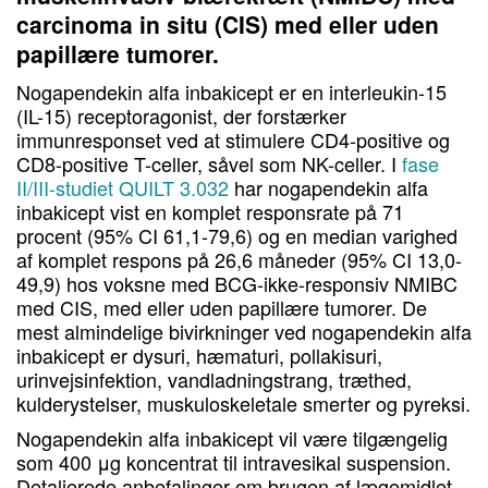
carcinoma in situ (CIS) med eller uden
papillære tumorer.
Nogapendekin alfa inbakicept er en interleukin-15
(IL-15) receptoragonist, der forstærker
immunresponset ved at stimulere CD4-positive og
CD8-positive T-celler, såvel som NK-celler. I
fase
II/III-studiet QUILT 3.032
har nogapendekin alfa
inbakicept vist en komplet responsrate på 71
procent (95% CI 61,1-79,6) og en median varighed
af komplet respons på 26,6 måneder (95% CI 13,0-
49,9) hos voksne med BCG-ikke-responsiv NMIBC
med CIS, med eller uden papillære tumorer. De
mest almindelige bivirkninger ved nogapendekin alfa
inbakicept er dysuri, hæmaturi, pollakisuri,
urinvejsinfektion, vandladningstrang, træthed,
kulderystelser, muskuloskeletale smerter og pyreksi.
Nogapendekin alfa inbakicept vil være tilgængelig
som 400 μg koncentrat til intravesikal suspension.
Detaljerede anbefalinger om brugen af lægemidlet