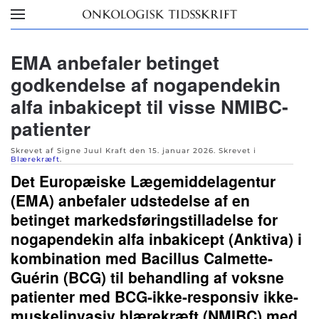
Skip to main content
EMA anbefaler betinget
godkendelse af nogapendekin
alfa inbakicept til visse NMIBC-
patienter
Skrevet af Signe Juul Kraft den
15. januar 2026
. Skrevet i
Blærekræft
.
Det Europæiske Lægemiddelagentur
(EMA) anbefaler udstedelse af en
betinget markedsføringstilladelse for
nogapendekin alfa inbakicept (Anktiva) i
kombination med Bacillus Calmette-
Guérin (BCG) til behandling af voksne
patienter med BCG-ikke-responsiv ikke-
muskelinvasiv blærekræft (NMIBC) med