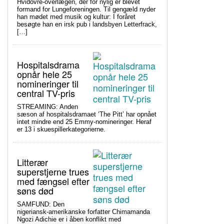
Hvidovre-overlægen, der for nylig er blevet
formand for Lungeforeningen. Til gengæld nyder
han mødet med musik og kultur: I foråret
besøgte han en irsk pub i landsbyen Letterfrack,
[…]
Hospitalsdrama
opnår hele 25
nomineringer til
central TV-pris
STREAMING: Anden
sæson af hospitalsdramaet ‘The Pitt’ har opnået
intet mindre end 25 Emmy-nomineringer. Heraf
er 13 i skuespillerkategorierne.
Litterær
superstjerne trues
med fængsel efter
søns død
SAMFUND: Den
nigeriansk-amerikanske forfatter Chimamanda
Ngozi Adichie er i åben konflikt med