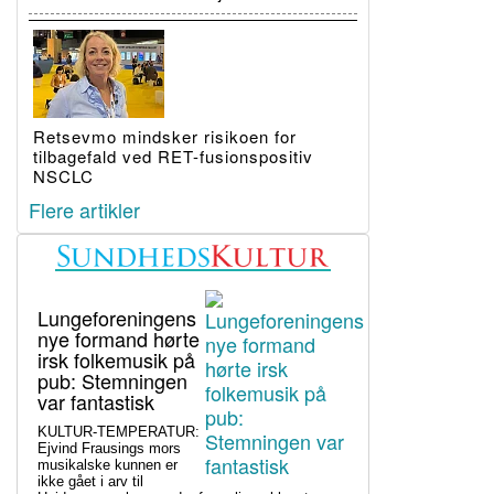
Retsevmo mindsker risikoen for
tilbagefald ved RET-fusionspositiv
NSCLC
Flere artikler
Lungeforeningens
nye formand hørte
irsk folkemusik på
pub: Stemningen
var fantastisk
KULTUR-TEMPERATUR:
Ejvind Frausings mors
musikalske kunnen er
ikke gået i arv til