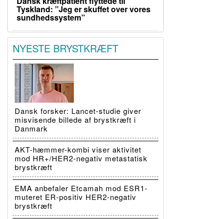
Dansk kræftpatient flyttede til
Tyskland: ”Jeg er skuffet over vores
sundhedssystem”
NYESTE BRYSTKRÆFT
Dansk forsker: Lancet-studie giver
misvisende billede af brystkræft i
Danmark
AKT-hæmmer-kombi viser aktivitet
mod HR+/HER2-negativ metastatisk
brystkræft
EMA anbefaler Etcamah mod ESR1-
muteret ER-positiv HER2-negativ
brystkræft