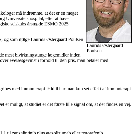
nkologer må indrømme, at det er en meget
g Universitetshospital, efter at have
ologiske selskabs årsmøde ESMO 2025
rk, og som ifølge Laurids Østergaard Poulsen
Laurids Østergaard
Poulsen
f de mest bivirkningstunge lægemidler inden
 overlevelsesgevinst i forhold til den pris, man betaler med
ngribes med immunterapi. Hidtil har man kun set effekt af immunterapi
 muligt, at studiet er det første lille signal om, at der findes en vej.
 til zanzalintinib plus atezolizumab eller regorafenib.