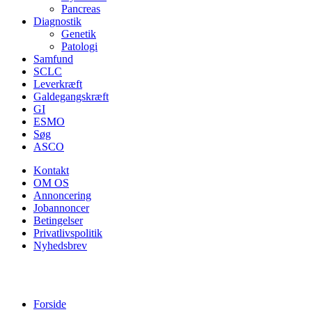
Pancreas
Diagnostik
Genetik
Patologi
Samfund
SCLC
Leverkræft
Galdegangskræft
GI
ESMO
Søg
ASCO
Kontakt
OM OS
Annoncering
Jobannoncer
Betingelser
Privatlivspolitik
Nyhedsbrev
Forside