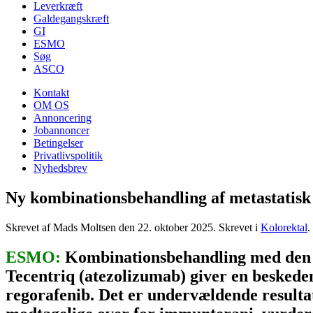
Leverkræft
Galdegangskræft
GI
ESMO
Søg
ASCO
Kontakt
OM OS
Annoncering
Jobannoncer
Betingelser
Privatlivspolitik
Nyhedsbrev
Ny kombinationsbehandling af metastatisk 
Skrevet af Mads Moltsen den
22. oktober 2025
. Skrevet i
Kolorektal
.
ESMO:
Kombinationsbehandling med den e
Tecentriq (atezolizumab) giver en beskede
regorafenib. Det er undervældende result