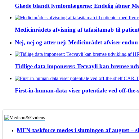
Glæde blandt lymfomlægerne: Endelig åbner Medic
Medicinrådets afvisning af tafasitamab til pati
Nej, nej og atter nej: Medicinrådet afviser endn
Tidlige data imponerer: Tecvayli kan bremse u
First-in-human-data viser potentiale ved off-the-
MFN-taskforce mødes i slutningen af august – 