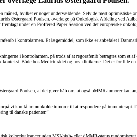
er overlæge Laurids Østergaard Poulsen.
n måned, hvilket er noget undervældende. Selv de mest optimistiske o
er Laurids Østergaard Poulsen, overlæge på Onkologisk Afdeling ved Aalbor
v fremlagt under en Proffered Paper Session ved det europæiske onk
gorafenib i kontrolarmen. Et lægemiddel, som ikke er anbefalet i Danma
kningerne i kontrolarmen, på trods af at regorafenib betragtes som et a
sk kontekst. Både hos Medicinrådet og hos klinikerne. Det er for lille en
ds Østergaard Poulsen, at det giver håb om, at også pMMR-tumorer kan a
på vi kan få immunkolde tumorer til at respondere på immunterapi. Det er
ing til danske patienter.”
isk kolorektalcancer uden MSI-high- eller dMMR-status randomiseret 1:1