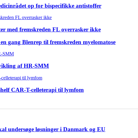
inrådet op for bispecifikke antistoffer
enter med fremskreden FL overrasker ikke
u en gang Blenrep til fremskreden myelomatose
dvikling af HR-SMM
shelf CAR-T-celleterapi til lymfom
skal undersøge løsninger i Danmark og EU