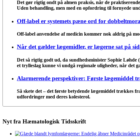
Det gør rigtig ondt på almen praksis, når de praktiserende l
Uden behandling, men med en opfordring til fornyede und
Off-label er systemets pæne ord for dobbeltmora
Off-label anvendelse af medicin kommer nok aldrig på mod
Når det gælder lægemidler, er lægerne sat på sid
Det så rigtig godt ud, da sundhedsminister Sophie Løhde 
et trylleslag kunne vi undgå regionale uligheder, når det 
Alarmerende perspektiver: Første lægemiddel t
Så skete det – det første betydende lægemiddel trækkes fr
udfordringer med deres kolesterol.
Nyt fra Hæmatologisk Tidsskrift