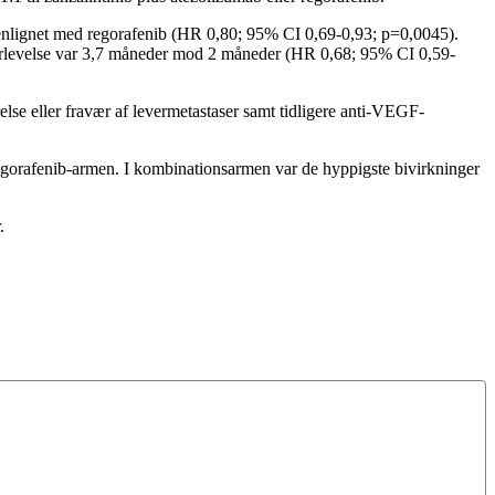
menlignet med regorafenib (HR 0,80; 95% CI 0,69-0,93; p=0,0045).
erlevelse var 3,7 måneder mod 2 måneder (HR 0,68; 95% CI 0,59-
else eller fravær af levermetastaser samt tidligere anti-VEGF-
 regorafenib-armen. I kombinationsarmen var de hyppigste bivirkninger
.