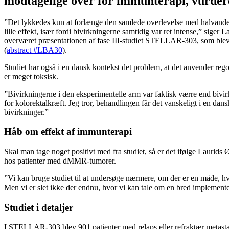
modtagelige over for immunterapi, vurder
”Det lykkedes kun at forlænge den samlede overlevelse med halvande
lille effekt, især fordi bivirkningerne samtidig var ret intense,” sig
overværet præsentationen af fase III-studiet STELLAR-303, som ble
(
abstract #LBA30
).
Studiet har også i en dansk kontekst det problem, at det anvender re
er meget toksisk.
”Bivirkningerne i den eksperimentelle arm var faktisk værre end bivir
for kolorektalkræft. Jeg tror, behandlingen får det vanskeligt i en dan
bivirkninger.”
Håb om effekt af immunterapi
Skal man tage noget positivt med fra studiet, så er det ifølge Lauri
hos patienter med dMMR-tumorer.
”Vi kan bruge studiet til at undersøge nærmere, om der er en måde, hvor
Men vi er slet ikke der endnu, hvor vi kan tale om en bred implementer
Studiet i detaljer
I STELLAR-303 blev 901 patienter med relaps eller refraktær metastat