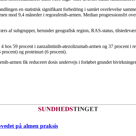
lingen en statistisk signifikant forbedring i samlet overlevelse sam
men mod 9,4 måneder i regorafenib-armen. Median progressionsfri ov
værs af subgrupper, herunder geografisk region, RAS-status, tilstedevær
er 4 hos 59 procent i zanzalintinib-atezolizumab-armen og 37 procent i
 procent) og proteinuri (6 procent).
nib-armen fik reduceret dosis undervejs i forløbet grundet bivirkninger
ovedet på almen praksis