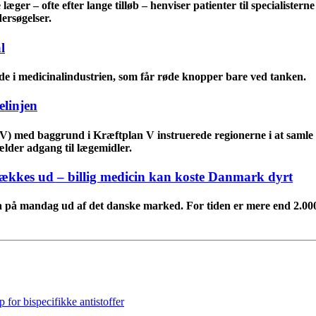
æger – ofte efter lange tilløb – henviser patienter til specialister
ersøgelser.
l
e i medicinalindustrien, som får røde knopper bare ved tanken.
elinjen
(V) med baggrund i Kræftplan V instruerede regionerne i at samle 
gælder adgang til lægemidler.
rækkes ud – billig medicin kan koste Danmark dyrt
a på mandag ud af det danske marked. For tiden er mere end 2.000 p