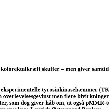
kolorektalkræft skuffer – men giver samtid
ksperimentelle tyrosinkinasehæmmer (TKI)
n overlevelsesgevinst men flere bivirkning
ater, som dog giver håb om, at også pMMR-