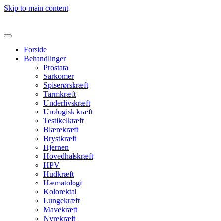
Skip to main content
Forside
Behandlinger
Prostata
Sarkomer
Spiserørskræft
Tarmkræft
Underlivskræft
Urologisk kræft
Testikelkræft
Blærekræft
Brystkræft
Hjernen
Hovedhalskræft
HPV
Hudkræft
Hæmatologi
Kolorektal
Lungekræft
Mavekræft
Nyrekræft