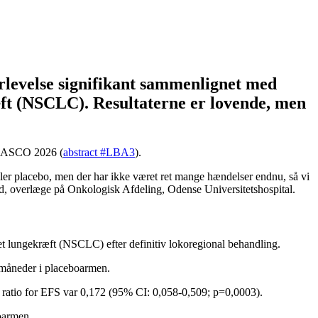
rlevelse signifikant sammenlignet med
æft (NSCLC). Resultaterne er lovende, men
på ASCO 2026 (
abstract #LBA3
).
eller placebo, men der har ikke været ret mange hændelser endnu, så vi
and, overlæge på Onkologisk Afdeling, Odense Universitetshospital.
t lungekræft (NSCLC) efter definitiv lokoregional behandling.
7 måneder i placeboarmen.
d ratio for EFS var 0,172 (95% CI: 0,058-0,509; p=0,0003).
oarmen.