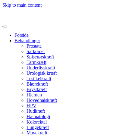
Skip to main content
Forside
Behandlinger
Prostata
Sarkomer
Spiserørskræft
Tarmkræft
Underlivskræft
Urologisk kræft
Testikelkræft
Blærekræft
Brystkræft
Hjernen
Hovedhalskræft
HPV
Hudkræft
Hæmatologi
Kolorektal
Lungekræft
Mavekræft