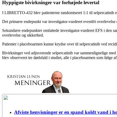
Hyppigste bivirkninger var forhøjede levertal
I LIBRETTO-432 blev patienterne randomiseret 1:1 til selpercatinib elle
Det primære endepunkt var investigator-vurderet eventfri overlevelse
Sekundære endepunkter omfattede investigator-vurderet EFS i den s
overlevelse og sikkerhed.
Patienter i placeboarmen kunne krydse over til selpercatinib ved recidi
Bivirkninger ved adjuverende selpercatinib var sammenlignelige med
blev observeret tre dødsfald i studiet, alle i placeboarmen som følge
Afviste henvisninger er en spand koldt vand i h