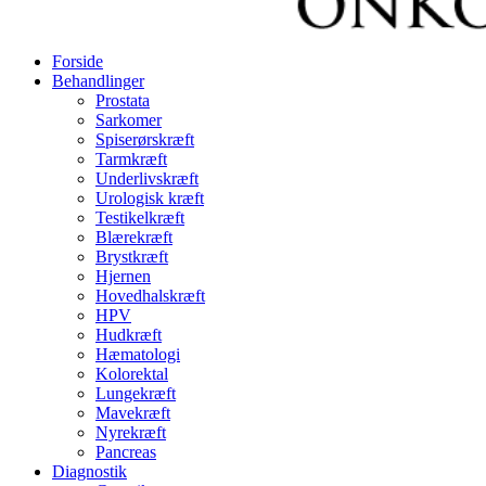
Forside
Behandlinger
Prostata
Sarkomer
Spiserørskræft
Tarmkræft
Underlivskræft
Urologisk kræft
Testikelkræft
Blærekræft
Brystkræft
Hjernen
Hovedhalskræft
HPV
Hudkræft
Hæmatologi
Kolorektal
Lungekræft
Mavekræft
Nyrekræft
Pancreas
Diagnostik