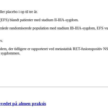
r placebo i op til tre år.
 (EFS) blandt patienter med stadium II-IIIA-sygdom.
amlede randomiserede population med stadium IB-IIIA-sygdom, EFS vur
v.
 dem, der tidligere er rapporteret ved metastatisk RET-fusionspositi
 af sygdommen.
ovedet på almen praksis