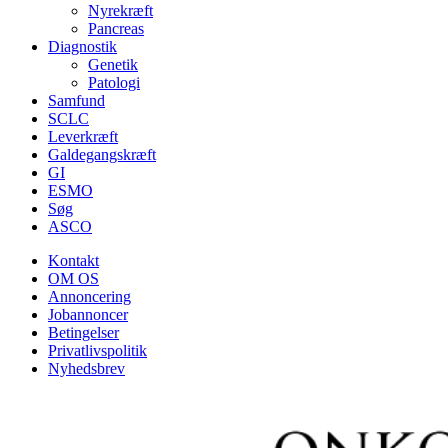
Nyrekræft
Pancreas
Diagnostik
Genetik
Patologi
Samfund
SCLC
Leverkræft
Galdegangskræft
GI
ESMO
Søg
ASCO
Kontakt
OM OS
Annoncering
Jobannoncer
Betingelser
Privatlivspolitik
Nyhedsbrev