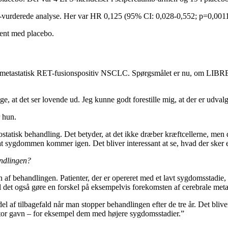
-vurderede analyse. Her var HR 0,125 (95% CI: 0,028-0,552; p=0,0011
cent med placebo.
af metastatisk RET-fusionspositiv NSCLC. Spørgsmålet er nu, om LIBRET
, at det ser lovende ud. Jeg kunne godt forestille mig, at der er udval
r hun.
tostatisk behandling. Det betyder, at det ikke dræber kræftcellerne, m
, at sygdommen kommer igen. Det bliver interessant at se, hvad der sker ef
andlingen?
vn af behandlingen. Patienter, der er opereret med et lavt sygdomsstadie,
skal det også gøre en forskel på eksempelvis forekomsten af cerebrale me
l af tilbagefald når man stopper behandlingen efter de tre år. Det bliver
g stor gavn – for eksempel dem med højere sygdomsstadier.”