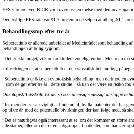
EFS vurderet ved BICR var i overensstemmelse med den investigator
Den toårige EFS-rate var 91,5 procent med selpercatinib og 61,1 pro
Behandlingsstop efter tre år
Selpercatinib er allerede anbefalet af Medicinrådet som behandling 
behandlingen af tidlig sygdom.
”Det er ikke noget, vi kan konkludere endeligt endnu. Men man må sige
Udfordringen er, at selpercatinib er en cytostatisk behandling, påpege
“Selpercatinib er ikke en cytotoksisk behandling, men derimod en cy
– som de gør efter tre år i dette studie – så kan der være en risiko for
Onkologisk Tidsskrift: Er det så ikke uhensigtsmæssigt at stoppe beh
“Jo, men der er især vigtigt at finde ud af, hvilke patienter der har ga
op til tre år, med de potentielle bivirkninger, der kan følge med, så 
”Det er naturligvis også interessant at se, om der kommer en større ande
alle stadier, eller om der er en subgruppe af patienter, som har særli