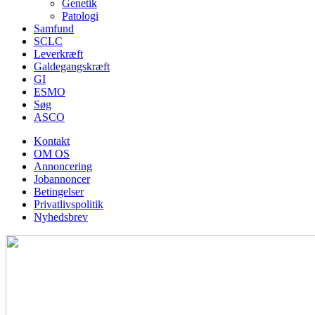
Genetik
Patologi
Samfund
SCLC
Leverkræft
Galdegangskræft
GI
ESMO
Søg
ASCO
Kontakt
OM OS
Annoncering
Jobannoncer
Betingelser
Privatlivspolitik
Nyhedsbrev