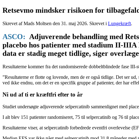
Retsevmo mindsker risikoen for tilbagefa
Skrevet af Mads Moltsen den
31. maj 2026
. Skrevet i
Lungekræft
.
ASCO:
Adjuverende behandling med Retsev
placebo hos patienter med stadium II-IIIA
data er stadig meget tidlige, siger overlæ
Resultaterne kommer fra det randomiserede dobbeltblindede fase II
”Resultaterne er flotte og lovende, men de er også tidlige. Det ser ud
ved ikke endnu, om det er en specifik gruppe af patienter, der har ef
Ni ud af ti er kræftfri efter to år
Studiet undersøgte adjuverende selpercatinib sammenlignet med place
I alt blev 151 patienter randomiseret, 75 til selpercatinib og 76 til 
Resultaterne viser, at selpercatinib forbedrede eventfri overlevelse
Median EFS var ikke nået med selpercatinib mod 31,8 måneder med pl