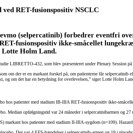
ld ved RET-fusionspositiv NSCLC
mo (selpercatinib) forbedrer eventfri ove
 RET-fusionspositiv ikke-småcellet lungekr
ge Lotte Holm Land.
I-studie LIBRETTO-432, som blev præsenteret under Plenary Session 
, som om der er en markant forskel på, om patienterne får selpercatinib 
fekt, og om det har en betydning for overlevelsen,” siger Lotte Holm L
bo hos patienter med stadium IB-IIIA RET-fusionspositiv ikke-småcelle
placebo. Median opfølgningstid var 24 måneder i selpercatinibarmen og 2
 (EFS) markant hos patienter med stadium II-IIIA-sygdom (n=109). Hazar
acebo. Der var 4 EFS-hændelser i selpercatinib-armen og 19 i placeb