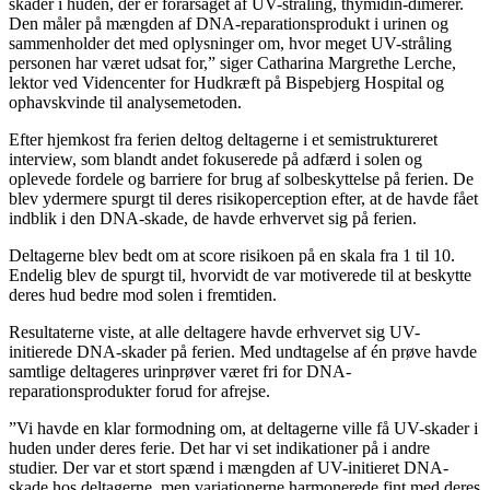
skader i huden, der er forårsaget af UV-stråling, thymidin-dimerer.
Den måler på mængden af DNA-reparationsprodukt i urinen og
sammenholder det med oplysninger om, hvor meget UV-stråling
personen har været udsat for,” siger Catharina Margrethe Lerche,
lektor ved Videncenter for Hudkræft på Bispebjerg Hos­pital og
ophavskvinde til analysemetoden.
Efter hjemkost fra ferien deltog deltagerne i et semistruktureret
interview, som blandt andet fokuserede på adfærd i solen og
oplevede fordele og barriere for brug af solbeskyttelse på ferien. De
blev ydermere spurgt til deres risikoperception efter, at de havde fået
indblik i den DNA-skade, de havde erhvervet sig på ferien.
Deltagerne blev bedt om at score risikoen på en skala fra 1 til 10.
Endelig blev de spurgt til, hvorvidt de var motiverede til at beskytte
deres hud bedre mod solen i fremtiden.
Resultaterne viste, at alle deltagere havde erhvervet sig UV-
initierede DNA-skader på ferien. Med undtagelse af én prøve havde
samtlige deltageres urinprøver været fri for DNA-
reparationsprodukter forud for afrejse.
”Vi havde en klar formodning om, at deltagerne ville få UV-skader i
huden under deres ferie. Det har vi set indikationer på i andre
studier. Der var et stort spænd i mængden af UV-initieret DNA-
skade hos deltagerne, men variationerne harmonerede fint med deres