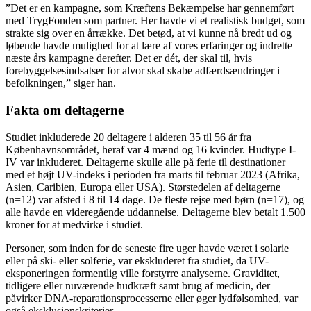
”Det er en kampagne, som Kræftens Bekæmpelse har gennemført
med TrygFonden som partner. Her havde vi et realistisk budget, som
strakte sig over en årrække. Det betød, at vi kunne nå bredt ud og
løbende havde mulighed for at lære af vores erfaringer og indrette
næste års kampagne derefter. Det er dét, der skal til, hvis
forebyggelsesindsatser for alvor skal skabe adfærdsændringer i
befolkningen,” siger han.
Fakta om deltagerne
Studiet inkluderede 20 deltagere i alderen 35 til 56 år fra
Københavnsområdet, heraf var 4 mænd og 16 kvinder. Hudtype I-
IV var inkluderet. Deltagerne skulle alle på ferie til destinationer
med et højt UV-indeks i perioden fra marts til februar 2023 (Afrika,
Asien, Caribien, Europa eller USA). Størstedelen af deltagerne
(n=12) var afsted i 8 til 14 dage. De fleste rejse med børn (n=17), og
alle havde en videregående uddannelse. Deltagerne blev betalt 1.500
kroner for at medvirke i studiet.
Personer, som inden for de seneste fire uger havde været i solarie
eller på ski- eller solferie, var ekskluderet fra studiet, da UV-
eksponeringen formentlig ville forstyrre analyserne. Graviditet,
tidligere eller nuværende hudkræft samt brug af medicin, der
påvirker DNA-reparationsprocesserne eller øger lydfølsomhed, var
også eksklusionskriterier.