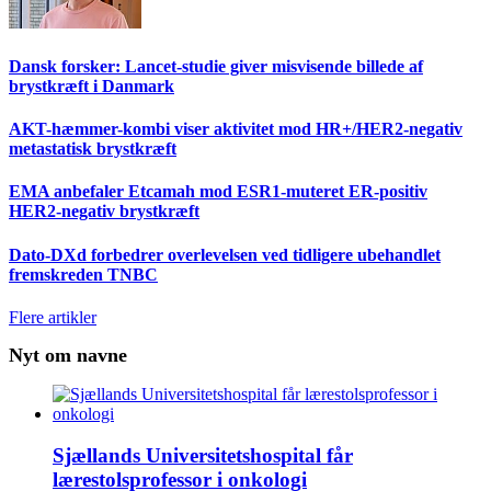
Dansk forsker: Lancet-studie giver misvisende billede af
brystkræft i Danmark
AKT-hæmmer-kombi viser aktivitet mod HR+/HER2-negativ
metastatisk brystkræft
EMA anbefaler Etcamah mod ESR1-muteret ER-positiv
HER2-negativ brystkræft
Dato-DXd forbedrer overlevelsen ved tidligere ubehandlet
fremskreden TNBC
Flere artikler
Nyt om navne
Sjællands Universitetshospital får
lærestolsprofessor i onkologi