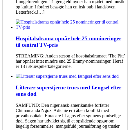
Lungeforeningen. Til gengæld nyder han mødet med musik
og kultur: I foråret besøgte han en irsk pub i landsbyen
Letterfrack,[…]
Hospitalsdrama opnår hele 25 nomineringer
til central TV-pris
STREAMING: Anden sæson af hospitalsdramaet ‘The Pitt’
har opnået intet mindre end 25 Emmy-nomineringer. Heraf
er 13 i skuespillerkategorierne.
Litterær superstjerne trues med fængsel efter
søns død
SAMFUND: Den nigeriansk-amerikanske forfatter
Chimamanda Ngozi Adichie er i åben konflikt med
privathospitalet Euracare i Lagos efter sønnens pludselige
død. Sagen har udviklet sig til et opslidende opgør om
lægelig forsømmelse, mangelfuld journalføring og trusler