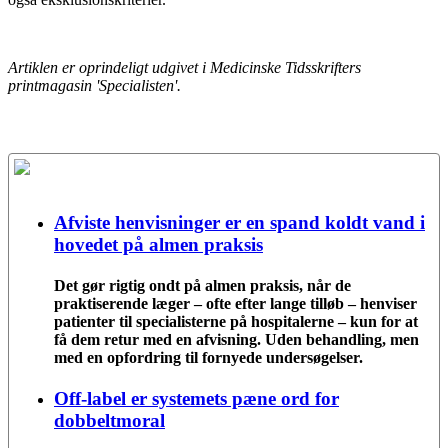
Artiklen er oprindeligt udgivet i Medicinske Tidsskrifters
printmagasin 'Specialisten'.
Afviste henvisninger er en spand koldt vand i
hovedet på almen praksis
Det gør rigtig ondt på almen praksis, når de
praktiserende læger – ofte efter lange tilløb – henviser
patienter til specialisterne på hospitalerne – kun for at
få dem retur med en afvisning. Uden behandling, men
med en opfordring til fornyede undersøgelser.
Off-label er systemets pæne ord for
dobbeltmoral