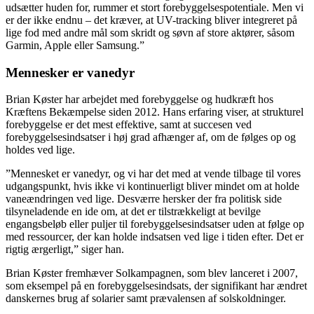
udsætter huden for, rummer et stort forebyggelsespotentiale. Men vi
er der ikke endnu – det kræver, at UV-tracking bliver integreret på
lige fod med andre mål som skridt og søvn af store aktører, såsom
Garmin, Apple eller Samsung.”
Mennesker er vanedyr
Brian Køster har arbejdet med forebyggelse og hudkræft hos
Kræftens Bekæmpelse siden 2012. Hans erfaring viser, at strukturel
forebyggelse er det mest effektive, samt at succesen ved
forebyggelsesindsatser i høj grad afhænger af, om de følges op og
holdes ved lige.
”Mennesket er vanedyr, og vi har det med at vende tilbage til vores
udgangspunkt, hvis ikke vi kontinuerligt bliver mindet om at holde
vaneændringen ved lige. Desværre hersker der fra politisk side
tilsyneladende en ide om, at det er tilstrækkeligt at bevilge
engangsbeløb eller puljer til forebyggelsesindsatser uden at følge op
med ressourcer, der kan holde indsatsen ved lige i tiden efter. Det er
rigtig ærgerligt,” siger han.
Brian Køster fremhæver Solkampagnen, som blev lanceret i 2007,
som eksempel på en forebyggelsesindsats, der signifikant har ændret
danskernes brug af solarier samt prævalensen af solskoldninger.