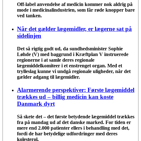
Off-label anvendelse af medicin kommer nok aldrig på
mode i medicinalindustrien, som får røde knopper bare
ved tanken.
Når det gælder lægemidler, er lægerne sat på
sidelinjen
Det så rigtig godt ud, da sundhedsminister Sophie
Løhde (V) med baggrund i Kræftplan V instruerede
regionerne i at samle deres regionale
lægemiddelkomiteer i et enstrenget organ. Med et
trylleslag kunne vi undgå regionale uligheder, når det
gælder adgang til lægemidler.
Alarmerende perspektiver: Første lægemiddel
trækkes ud – billig medicin kan koste
Danmark dyrt
Så skete det – det første betydende lægemiddel trækkes
fra på mandag ud af det danske marked. For tiden er
mere end 2.000 patienter ellers i behandling med det,
fordi de har betydelige udfordringer med deres
kolesterol.