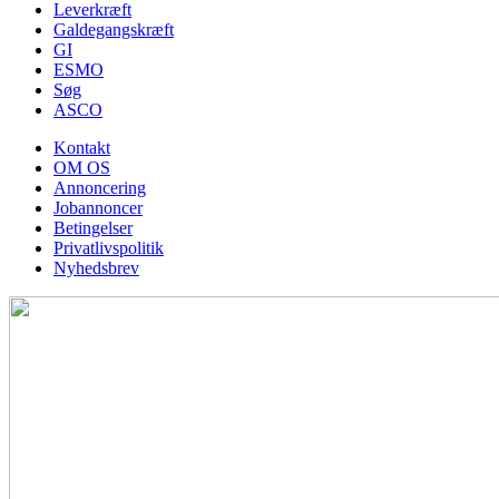
Leverkræft
Galdegangskræft
GI
ESMO
Søg
ASCO
Kontakt
OM OS
Annoncering
Jobannoncer
Betingelser
Privatlivspolitik
Nyhedsbrev