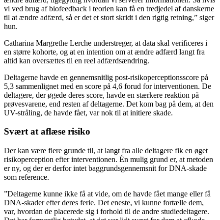
vi ved brug af biofeedback i teorien kan få en tredjedel af danskerne
til at ændre adfærd, så er det et stort skridt i den rigtig retning,” siger
hun.
Catharina Margrethe Lerche understreger, at data skal verificeres i
en større kohorte, og at en intention om at ændre adfærd langt fra
altid kan oversættes til en reel adfærdsændring.
Deltagerne havde en gennemsnitlig post-risikoperceptionsscore på
5,3 sammenlignet med en score på 4,6 forud for interventionen. De
deltagere, der øgede deres score, havde en stærkere reaktion på
prøvesvarene, end resten af deltagerne. Det kom bag på dem, at den
UV-stråling, de havde fået, var nok til at initiere skade.
Svært at aflæse risiko
Der kan være flere grunde til, at langt fra alle deltagere fik en øget
risikoperception efter interventionen. Én mulig grund er, at metoden
er ny, og der er derfor intet baggrundsgennemsnit for DNA-skade
som reference.
”Deltagerne kunne ikke få at vide, om de havde fået mange eller få
DNA-skader efter deres ferie. Det eneste, vi kunne fortælle dem,
var, hvordan de placerede sig i forhold til de andre studiedeltagere.