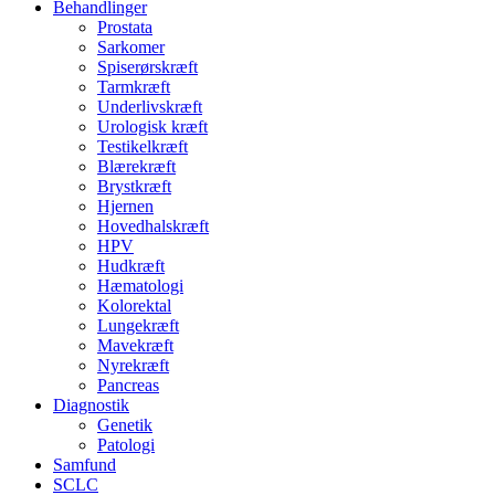
Behandlinger
Prostata
Sarkomer
Spiserørskræft
Tarmkræft
Underlivskræft
Urologisk kræft
Testikelkræft
Blærekræft
Brystkræft
Hjernen
Hovedhalskræft
HPV
Hudkræft
Hæmatologi
Kolorektal
Lungekræft
Mavekræft
Nyrekræft
Pancreas
Diagnostik
Genetik
Patologi
Samfund
SCLC