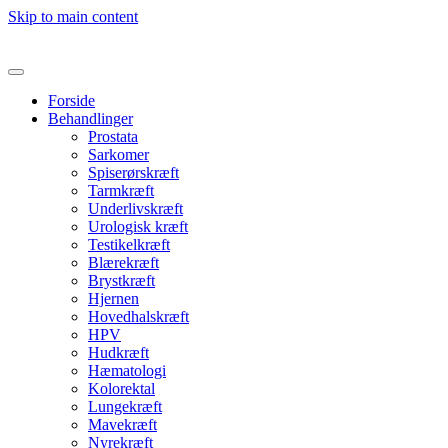
Skip to main content
Forside
Behandlinger
Prostata
Sarkomer
Spiserørskræft
Tarmkræft
Underlivskræft
Urologisk kræft
Testikelkræft
Blærekræft
Brystkræft
Hjernen
Hovedhalskræft
HPV
Hudkræft
Hæmatologi
Kolorektal
Lungekræft
Mavekræft
Nyrekræft