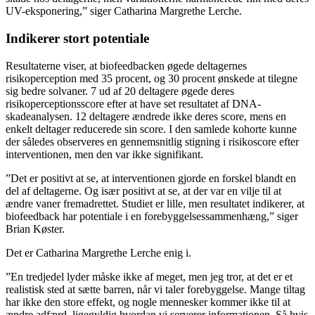
UV-eksponering,” siger Catharina Margrethe Lerche.
Indikerer stort potentiale
Resultaterne viser, at biofeedbacken øgede deltagernes
risikoperception med 35 procent, og 30 procent ønskede at tilegne
sig bedre solvaner. 7 ud af 20 deltagere øgede deres
risikoperceptionsscore efter at have set resultatet af DNA-
skadeanalysen. 12 deltagere ændrede ikke deres score, mens en
enkelt deltager reducerede sin score. I den samlede kohorte kunne
der således observeres en gennemsnitlig stigning i risikoscore efter
interventionen, men den var ikke signifikant.
”Det er positivt at se, at interventionen gjorde en forskel blandt en
del af deltagerne. Og især positivt at se, at der var en vilje til at
ændre vaner fremadrettet. Studiet er lille, men resultatet indikerer, at
biofeedback har potentiale i en forebyggelsessammenhæng,” siger
Brian Køster.
Det er Catharina Margrethe Lerche enig i.
”En tredjedel lyder måske ikke af meget, men jeg tror, at det er et
realistisk sted at sætte barren, når vi taler forebyggelse. Mange tiltag
har ikke den store effekt, og nogle mennesker kommer ikke til at
ændre adfærd, ligegyldig hvordan vi serverer informationen. Så hvis