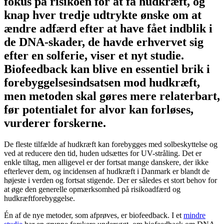
fokus på risikoen for at få hudkræft, og
knap hver tredje udtrykte ønske om at
ændre adfærd efter at have fået indblik i
de DNA-skader, de havde erhvervet sig
efter en solferie, viser et nyt studie.
Biofeedback kan blive en essentiel brik i
forebyggelsesindsatsen mod hudkræft,
men metoden skal gøres mere relaterbart,
før potentialet for alvor kan forløses,
vurderer forskerne.
De fleste tilfælde af hudkræft kan forebygges med solbeskyttelse og
ved at reducere den tid, huden udsættes for UV-stråling. Det er
enkle tiltag, men alligevel er der fortsat mange danskere, der ikke
efterlever dem, og incidensen af hudkræft i Danmark er blandt de
højeste i verden og fortsat stigende. Der er således et stort behov for
at øge den generelle opmærksomhed på risikoadfærd og
hudkræftforebyggelse.
Én af de nye metoder, som afprøves, er biofeedback. I et
mindre