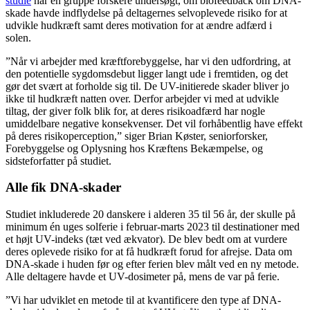
studie
har en gruppe forskere undersøgt, om biofeedback om DNA-
skade havde indflydelse på deltagernes selvoplevede risiko for at
udvikle hudkræft samt deres motivation for at ændre adfærd i
solen.
”Når vi arbejder med kræftforebyggelse, har vi den udfordring, at
den potentielle sygdomsdebut ligger langt ude i fremtiden, og det
gør det svært at forholde sig til. De UV-initierede skader bliver jo
ikke til hudkræft natten over. Derfor arbejder vi med at udvikle
tiltag, der giver folk blik for, at deres risikoadfærd har nogle
umiddelbare negative konsekvenser. Det vil forhåbentlig have effekt
på deres risikoperception,” siger Brian Køster, seniorforsker,
Forebyggelse og Oplysning hos Kræftens Bekæmpelse, og
sidsteforfatter på studiet.
Alle fik DNA-skader
Studiet inkluderede 20 danskere i alderen 35 til 56 år, der skulle på
minimum én uges solferie i februar-marts 2023 til destinationer med
et højt UV-indeks (tæt ved ækvator). De blev bedt om at vurdere
deres oplevede risiko for at få hudkræft forud for afrejse. Data om
DNA-skade i huden før og efter ferien blev målt ved en ny metode.
Alle deltagere havde et UV-dosimeter på, mens de var på ferie.
”Vi har udviklet en metode til at kvantificere den type af DNA-