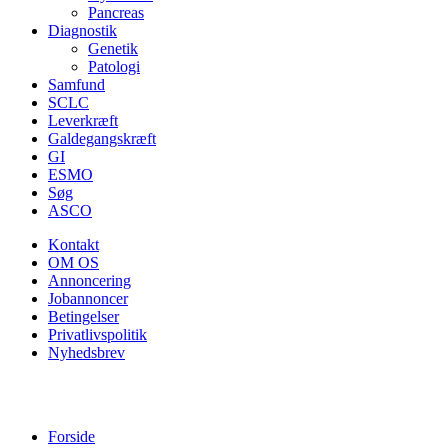
Pancreas
Diagnostik
Genetik
Patologi
Samfund
SCLC
Leverkræft
Galdegangskræft
GI
ESMO
Søg
ASCO
Kontakt
OM OS
Annoncering
Jobannoncer
Betingelser
Privatlivspolitik
Nyhedsbrev
Forside