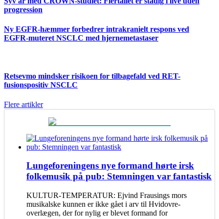
Syv år med CROWN-studiet: Flertallet er stadig i live uden
progression
Ny EGFR-hæmmer forbedrer intrakranielt respons ved
EGFR-muteret NSCLC med hjernemetastaser
Retsevmo mindsker risikoen for tilbagefald ved RET-
fusionspositiv NSCLC
Flere artikler
Lungeforeningens nye formand hørte irsk
folkemusik på pub: Stemningen var fantastisk
KULTUR-TEMPERATUR: Ejvind Frausings mors
musikalske kunnen er ikke gået i arv til Hvidovre-
overlægen, der for nylig er blevet formand for