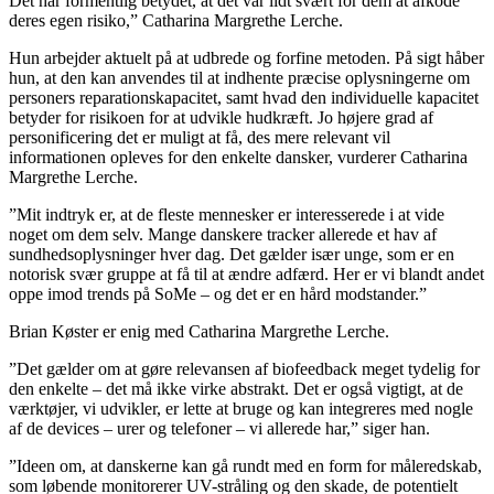
Det har formentlig betydet, at det var lidt svært for dem at afkode
deres egen risiko,” Catharina Margrethe Lerche.
Hun arbejder aktuelt på at udbrede og forfine metoden. På sigt håber
hun, at den kan anvendes til at indhente præcise oplysningerne om
personers reparationskapacitet, samt hvad den individuelle kapacitet
betyder for risikoen for at udvikle hudkræft. Jo højere grad af
personificering det er muligt at få, des mere relevant vil
informationen opleves for den enkelte dansker, vurderer Catharina
Margrethe Lerche.
”Mit indtryk er, at de fleste mennesker er interesserede i at vide
noget om dem selv. Mange danskere tracker allerede et hav af
sundhedsoplysninger hver dag. Det gælder især unge, som er en
notorisk svær gruppe at få til at ændre adfærd. Her er vi blandt andet
oppe imod trends på SoMe – og det er en hård modstander.”
Brian Køster er enig med Catharina Margrethe Lerche.
”Det gælder om at gøre relevansen af bio­feedback meget tydelig for
den enkelte – det må ikke virke abstrakt. Det er også vigtigt, at de
værktøjer, vi udvikler, er lette at bruge og kan integreres med nogle
af de devices – urer og telefoner – vi allerede har,” siger han.
”Ideen om, at danskerne kan gå rundt med en form for måleredskab,
som løbende monitorerer UV-stråling og den skade, de potentielt