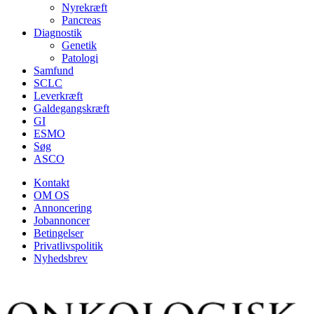
Nyrekræft
Pancreas
Diagnostik
Genetik
Patologi
Samfund
SCLC
Leverkræft
Galdegangskræft
GI
ESMO
Søg
ASCO
Kontakt
OM OS
Annoncering
Jobannoncer
Betingelser
Privatlivspolitik
Nyhedsbrev