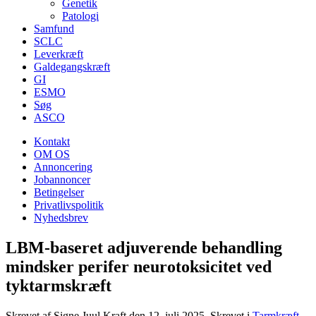
Genetik
Patologi
Samfund
SCLC
Leverkræft
Galdegangskræft
GI
ESMO
Søg
ASCO
Kontakt
OM OS
Annoncering
Jobannoncer
Betingelser
Privatlivspolitik
Nyhedsbrev
LBM-baseret adjuverende behandling
mindsker perifer neurotoksicitet ved
tyktarmskræft
Skrevet af Signe Juul Kraft den
12. juli 2025
. Skrevet i
Tarmkræft
.