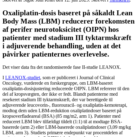
Oxaliplatin-dosis baseret på såkaldt Lean
Body Mass (LBM) reducerer ​forekomsten
af perifer neurotoksicitet (OIPN) hos
patienter med stadium III tyktarmskræft
i adjuverende behandling, uden at det
påvirker patienternes overlevelse.
Det viser data fra det randomiserede fase II-studie LEANOX.
I
LEANOX-studiet
, som er publiceret i Journal of Clinical
Oncology, vurderede en forskergruppe, om LBM-baseret
oxaliplatin-dosisjustering reducerede OIPN. LBM refererer til den
del af kropsvægten, der ikke er fedt. Blandt patienterne med
resekeret stadium III tyktarmskræft, der var berettigede til
adjuverende leucovorin-, fluorouracil- og oxaliplatin-kemoterapi,
modtog dem uden LBM-reduktion oxaliplatindoser baseret på
kropsoverfladeareal (BSA) (85 mg/m2, arm 1). Patienter med
reduceret LBM blev tilfældigt tildelt (1:1) til at modtage BSA-
baserede (arm 2) eller LBM-baserede oxaliplatindoser (3,09 mg/kg
LBM, arm 3). Studiets primære endepunkt var procentdelen af ​​