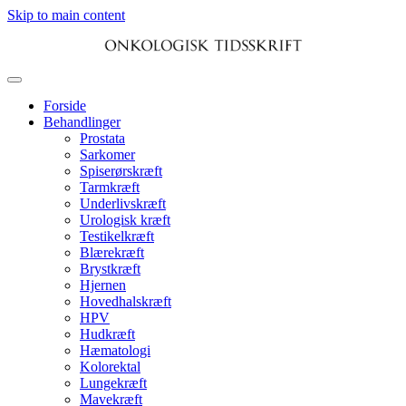
Skip to main content
Forside
Behandlinger
Prostata
Sarkomer
Spiserørskræft
Tarmkræft
Underlivskræft
Urologisk kræft
Testikelkræft
Blærekræft
Brystkræft
Hjernen
Hovedhalskræft
HPV
Hudkræft
Hæmatologi
Kolorektal
Lungekræft
Mavekræft