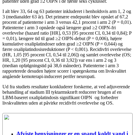
patienter uden grad ≥2 OIPN i de første seks cyklusser.
I alt blev 33, 64 og 63 patienter inkluderet i henholdsvis arm 1, 2 og
3 (medianalder 63 år). Det primære endepunkt blev opnået af 67,2
procent af patienterne i arm 3 versus 42,1 procent i arm 2 (P = 0,01).
Patienterne i arm 3 opnåede også længere grad ≥2 OIPN-fri
overlevelse (hazard ratio [HR], 0,53 [95 procent CI, 0,34 til 0,84]; P
= 0,01), længere tid til grad ≥2 OIPN-debut (P = 0,006), højere
kumulative oxaliplatindoser uden grad ≥2 OIPN (P = 0,044) og
færre oxaliplatindosisreduktioner (P < 0,001). Recidivfri overlevelse
(HR, 1,05 [95 procent CI, 0,54 til 2,06]) og samlet overlevelse (OS;
HR, 1,20 [95 procent CI, 0,36 til 3,92]) var ens i arm 2 og 3
(median opfølgningstid på 38,6 måneder). Patienterne i arm 3
rapporterede desuden højere scorer i spørgeskema om livskvalitet
angående kemoterapi-induceret perifer neuropati.
Ud fra studiets resultater konkluderer forskerne, at ved adjuverende
behandling af stadium III tyktarmskræft reducerer brugen af ​​en
LBM-baseret oxaliplatindosis signifikant OIPN og forbedrer
livskvaliteten uden at påvirke recidivfri overlevelse og OS.
Afviste henvisninger er en spand koldt vand i