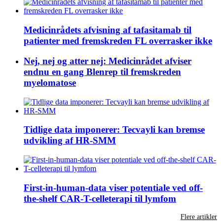
Medicinrådets afvisning af tafasitamab til
patienter med fremskreden FL overrasker ikke
Nej, nej og atter nej: Medicinrådet afviser
endnu en gang Blenrep til fremskreden
myelomatose
Tidlige data imponerer: Tecvayli kan bremse
udvikling af HR-SMM
First-in-human-data viser potentiale ved off-
the-shelf CAR-T-celleterapi til lymfom
Flere artikler