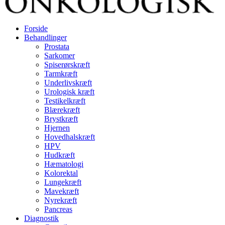
Forside
Behandlinger
Prostata
Sarkomer
Spiserørskræft
Tarmkræft
Underlivskræft
Urologisk kræft
Testikelkræft
Blærekræft
Brystkræft
Hjernen
Hovedhalskræft
HPV
Hudkræft
Hæmatologi
Kolorektal
Lungekræft
Mavekræft
Nyrekræft
Pancreas
Diagnostik