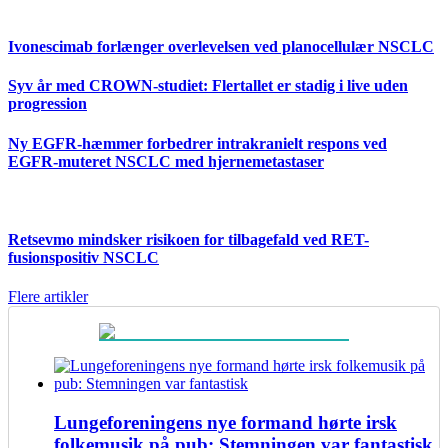
Ivonescimab forlænger overlevelsen ved planocellulær NSCLC
Syv år med CROWN-studiet: Flertallet er stadig i live uden
progression
Ny EGFR-hæmmer forbedrer intrakranielt respons ved
EGFR-muteret NSCLC med hjernemetastaser
Retsevmo mindsker risikoen for tilbagefald ved RET-
fusionspositiv NSCLC
Flere artikler
Lungeforeningens nye formand hørte irsk
folkemusik på pub: Stemningen var fantastisk