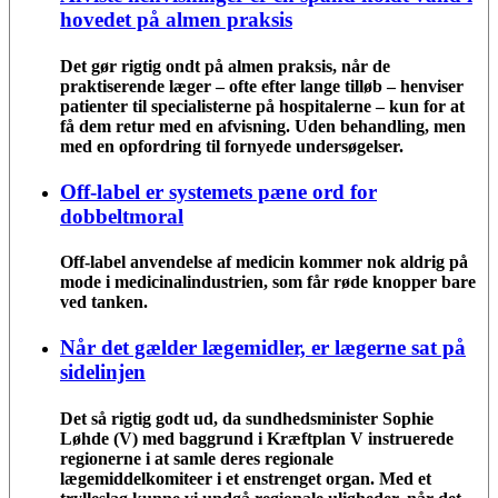
hovedet på almen praksis
Det gør rigtig ondt på almen praksis, når de
praktiserende læger – ofte efter lange tilløb – henviser
patienter til specialisterne på hospitalerne – kun for at
få dem retur med en afvisning. Uden behandling, men
med en opfordring til fornyede undersøgelser.
Off-label er systemets pæne ord for
dobbeltmoral
Off-label anvendelse af medicin kommer nok aldrig på
mode i medicinalindustrien, som får røde knopper bare
ved tanken.
Når det gælder lægemidler, er lægerne sat på
sidelinjen
Det så rigtig godt ud, da sundhedsminister Sophie
Løhde (V) med baggrund i Kræftplan V instruerede
regionerne i at samle deres regionale
lægemiddelkomiteer i et enstrenget organ. Med et