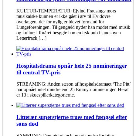
KULTUR-TEMPERATUR: Ejvind Frausings mors
musikalske kunnen er ikke gået i arv til Hvidovre-
overlægen, der for nylig er blevet formand for
Lungeforeningen. Til gengæld nyder han mødet med musik
og kultur: I foråret besøgte han en irsk pub i landsbyen
Letterfrack,[…]
Hospitalsdrama opnår hele 25 nomineringer
til central TV-pris
STREAMING: Anden sæson af hospitalsdramaet ‘The Pitt’
har opnået intet mindre end 25 Emmy-nomineringer. Heraf
er 13 i skuespillerkategorierne.
Litterær superstjerne trues med fængsel efter
søns død
SAMFUND: Den nigeriansk-amerikanske forfatter