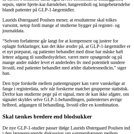
sepsis, større hjerte-kar-hændelser, lungeemboli og lungebetændelse
blandt patienter på GLP-1-lægemidler.
Laurids Østergaard Poulsen mener, at resultaterne skal tolkes
varsomt, netop fordi mange af studierne bygger på register- og
journaldata.
“Selvom forfatterne går langt for at kompensere og justere for
oplagte forklaringer, kan det ikke ændre på, at GLP-1-lægemidler er
et nyt præparat, og patienter behandlet med disse har måske haft
lettere adgang til sundhedsydelser, været mere opsøgende og på
mange andre måder levet et anderledes liv med potentielt sundere
livsstil, end patienter behandlet med ældre diabetesmedicin,” siger
han.
Den type forskelle mellem patientgrupper kan være vanskelige at
fange i registerdata, selv når forskerne matcher grupperne statistisk.
Derfor kan studierne pege på et signal, men de kan ikke afgøre, om
signalet skyldes selve GLP-1-behandlingen, patienternes øvrige
helbred, adgangen til behandling, livsstil eller en kombination.
Skal tænkes bredere end blodsukker
De nye GLP-1-studier passer ifølge Laurids Østergaard Poulsen ind
i den længerevarende diskussion om sammenhængen mellem