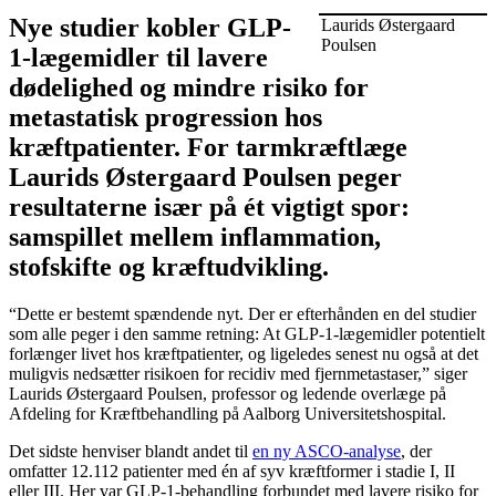
Nye studier kobler GLP-
Laurids Østergaard
Poulsen
1-lægemidler til lavere
dødelighed og mindre risiko for
metastatisk progression hos
kræftpatienter. For tarmkræftlæge
Laurids Østergaard Poulsen peger
resultaterne især på ét vigtigt spor:
samspillet mellem inflammation,
stofskifte og kræftudvikling.
“Dette er bestemt spændende nyt. Der er efterhånden en del studier
som alle peger i den samme retning: At GLP-1-lægemidler potentielt
forlænger livet hos kræftpatienter, og ligeledes senest nu også at det
muligvis nedsætter risikoen for recidiv med fjernmetastaser,” siger
Laurids Østergaard Poulsen, professor og ledende overlæge på
Afdeling for Kræftbehandling på Aalborg Universitetshospital.
Det sidste henviser blandt andet til
en ny ASCO-analyse
, der
omfatter 12.112 patienter med én af syv kræftformer i stadie I, II
eller III. Her var GLP-1-behandling forbundet med lavere risiko for