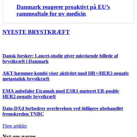
Danmark reagerer proaktivt på EU’s
rammeaftale for ny medicin
NYESTE BRYSTKRÆFT
Dansk forsker: Lancet-studie giver misvisende billede af
brystkræft i Danmark
AKT-hæmmer-kombi viser aktivitet mod HR+/HER2-negativ
metastatisk brystkræft
EMA anbefaler Etcamah mod ESR1-muteret ER-positiv
HER2-negativ brystkræft
Dato-DXd forbedrer overlevelsen ved tidligere ubehandlet
fremskreden TNBC
Flere artikler
Nyt om navne