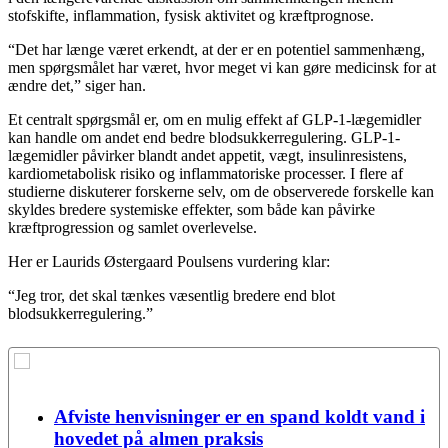
stofskifte, inflammation, fysisk aktivitet og kræftprognose.
“Det har længe været erkendt, at der er en potentiel sammenhæng,
men spørgsmålet har været, hvor meget vi kan gøre medicinsk for at
ændre det,” siger han.
Et centralt spørgsmål er, om en mulig effekt af GLP-1-lægemidler
kan handle om andet end bedre blodsukkerregulering. GLP-1-
lægemidler påvirker blandt andet appetit, vægt, insulinresistens,
kardiometabolisk risiko og inflammatoriske processer. I flere af
studierne diskuterer forskerne selv, om de observerede forskelle kan
skyldes bredere systemiske effekter, som både kan påvirke
kræftprogression og samlet overlevelse.
Her er Laurids Østergaard Poulsens vurdering klar:
“Jeg tror, det skal tænkes væsentlig bredere end blot
blodsukkerregulering.”
Afviste henvisninger er en spand koldt vand i
hovedet på almen praksis