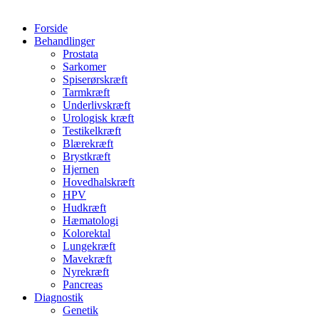
Forside
Behandlinger
Prostata
Sarkomer
Spiserørskræft
Tarmkræft
Underlivskræft
Urologisk kræft
Testikelkræft
Blærekræft
Brystkræft
Hjernen
Hovedhalskræft
HPV
Hudkræft
Hæmatologi
Kolorektal
Lungekræft
Mavekræft
Nyrekræft
Pancreas
Diagnostik
Genetik