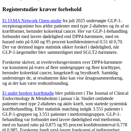
Registerstudier kræver forbehold
Et JAMA Network Open-studie
fra juli 2025 undersøgte GLP-1-
receptoragonister hos ældre patienter med type 2-diabetes og én af ni
kræftformer, herunder kolorektal cancer. Her var GLP-1-behandling
forbundet med lavere dødelighed end DPP4-hæmmere, med en
hazard ratio på 0,60 og 95 procent konfidensinterval 0,51 til 0,70.
Der var derimod ingen statistisk sikker forskel i dødelighed, når
GLP-1-lægemidler blev sammenlignet med SGLT2-hæmmere.
Forskerne skriver, at overlevelsesgevinsten over DPP4-hæmmere
var konsistent på tværs af flere undergrupper og flere kræfttyper,
herunder kolorektal cancer, lungekræft og brystkræft. Samtidig
understreger de, at resultaterne ikke kan vise årsagssammenhæng,
og at der kan være restkonfounding.
Et andet bredere kræftstudie
blev publiceret i The Journal of Clinical
Endocrinology & Metabolism i januar i år. Studiet omfattede
patienter med type 2-diabetes og aktiv kræft, som startede systemisk
kræftbehandling. Efter statistisk matching indgik 3.551 patienter i
GLP-1-gruppen og 3.551 patienter i metformingruppen. GLP-1-
behandling var forbundet med lavere dødelighed end metformin,
med en hazard ratio på 0,875 og 95 procent konfidensinterval 0,778
til 0,985. Forskerne fandt også lavere forekomst af indlæggelser,