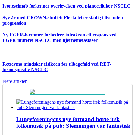
Ivonescimab forlænger overlevelsen ved planocellulær NSCLC
Syv år med CROWN-studiet: Flertallet er stadig i live uden
progression
Ny EGFR-hæmmer forbedrer intrakranielt respons ved
EGFR-muteret NSCLC med hjernemetastaser
Retsevmo mindsker risikoen for tilbagefald ved RET-
fusionspositiv NSCLC
Flere artikler
Lungeforeningens nye formand hørte irsk
folkemusik på pub: Stemningen var fantastisk