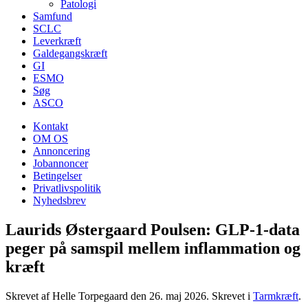
Patologi
Samfund
SCLC
Leverkræft
Galdegangskræft
GI
ESMO
Søg
ASCO
Kontakt
OM OS
Annoncering
Jobannoncer
Betingelser
Privatlivspolitik
Nyhedsbrev
Laurids Østergaard Poulsen: GLP-1-data
peger på samspil mellem inflammation og
kræft
Skrevet af Helle Torpegaard den
26. maj 2026
. Skrevet i
Tarmkræft
.