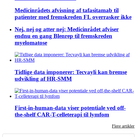
Medicinrådets afvisning af tafasitamab til
patienter med fremskreden FL overrasker ikke
Nej, nej og atter nej: Medicinrådet afviser
endnu en gang Blenrep til fremskreden
myelomatose
Tidlige data imponerer: Tecvayli kan bremse
udvikling af HR-SMM
First-in-human-data viser potentiale ved off-
the-shelf CAR-T-celleterapi til lymfom
Flere artikler