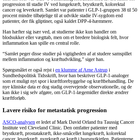
progression til stadie IV ved lungekræft, brystkræft, kolorektal
cancer og leverkræft. Samlet var patienter i GLP-1-gruppen 38 til 50
procent mindre tilbøjelige til at udvikle stadie IV-sygdom end
patienter, der fik gliptiner, også kaldet DPP-4-hæmmere.
Han hæfter sig især ved, at studierne ikke kun handler om
blodsukker eller vægttab, men om et bredere biologisk felt, hvor
inflammation kan spille en central rolle.
“Samlet peger disse studier på vigtigheden af at studere samspillet
mellem inflammation og kræftudvikling,” siger han.
Spørgsmålet er også rejst i
en klumme af Arne Astrup
i
Sundhedspolitisk Tidsskrift, hvor han beskriver GLP-1-analoger
som et muligt nyt spor i kræftforebyggelse og kræftbehandling. De
nye kliniske data er dog stadig overvejende observationelle, og de
kan ikke i sig selv afgøre, om GLP-1-lægemidler direkte ændrer
kræftforløb.
Lavere risiko for metastatisk progression
ASCO-analysen
er ledet af Mark David Orland fra Taussig Cancer
Institute ved Cleveland Clinic. Den omfatter patienter med
brystkræft, prostatakræft, ikke-småcellet lungekræft, kolorektal
cancer, leverkræft, nyrekræft og kræft i bugspytkirtlen. Patienterne