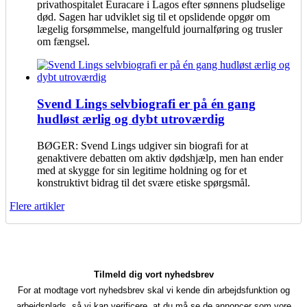
privathospitalet Euracare i Lagos efter sønnens pludselige
død. Sagen har udviklet sig til et opslidende opgør om
lægelig forsømmelse, mangelfuld journalføring og trusler
om fængsel.
Svend Lings selvbiografi er på én gang
hudløst ærlig og dybt utroværdig
BØGER: Svend Lings udgiver sin biografi for at
genaktivere debatten om aktiv dødshjælp, men han ender
med at skygge for sin legitime holdning og for et
konstruktivt bidrag til det svære etiske spørgsmål.
Flere artikler
Tilmeld dig vort nyhedsbrev
For at modtage vort nyhedsbrev skal vi kende din arbejdsfunktion og
arbejdsplads, så vi kan verificere, at du må se de annoncer som vore