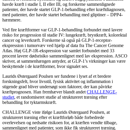
havde kræft i stadie I, II eller III, og forskerne sammenlignede
patienter, der havde startet GLP-1-behandling efter kræftdiagnosen,
med patienter, der havde startet behandling med gliptiner – DPP4-
hæmmere.
Ved fire kræftformer var GLP-1-behandling forbundet med lavere
risiko for progression til stadie IV: lungekræft, brystkræft, kolorektal
cancer og leverkræft. Forskerne så også på GLP-1-receptor-
ekspression i tumorvæv ved hjælp af data fra The Cancer Genome
Atlas. Høj GLP-1R-ekspression var samlet forbundet med 33
procent lavere dødsrisiko sammenlignet med lav ekspression. ASCO
skriver, at sammenhængen antyder, at GLP-1’s virkninger kan være
beskyttende i de kræftformer, hvor signalet ses.
Laurids Østergaard Poulsen ser fundene i lyset af et bredere
forskningsfelt, hvor livsstil, fysisk aktivitet og inflammation i
stigende grad bliver undersøgt som faktorer, der kan påvirke
kræftprognosen. Han fremhæver blandt andet
CHALLENGE-
studiet
, et randomiseret studie af struktureret træning efter
behandling for tyktarmskræft.
CHALLENGE viste ifølge Laurids Østergaard Poulsen, at
struktureret træning efter et kræftforløb både forbedrede
overlevelsen og nedsatte risikoen for, at kræften vendte tilbage,
sammenlignet med patienter, som ikke fik struktureret træning.