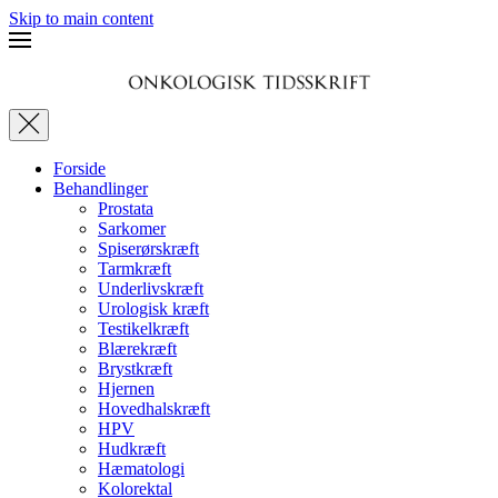
Skip to main content
Forside
Behandlinger
Prostata
Sarkomer
Spiserørskræft
Tarmkræft
Underlivskræft
Urologisk kræft
Testikelkræft
Blærekræft
Brystkræft
Hjernen
Hovedhalskræft
HPV
Hudkræft
Hæmatologi
Kolorektal