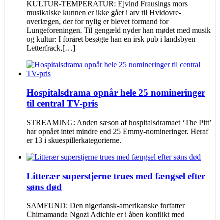
KULTUR-TEMPERATUR: Ejvind Frausings mors
musikalske kunnen er ikke gået i arv til Hvidovre-
overlægen, der for nylig er blevet formand for
Lungeforeningen. Til gengæld nyder han mødet med musik
og kultur: I foråret besøgte han en irsk pub i landsbyen
Letterfrack,[…]
Hospitalsdrama opnår hele 25 nomineringer
til central TV-pris
STREAMING: Anden sæson af hospitalsdramaet ‘The Pitt’
har opnået intet mindre end 25 Emmy-nomineringer. Heraf
er 13 i skuespillerkategorierne.
Litterær superstjerne trues med fængsel efter
søns død
SAMFUND: Den nigeriansk-amerikanske forfatter
Chimamanda Ngozi Adichie er i åben konflikt med