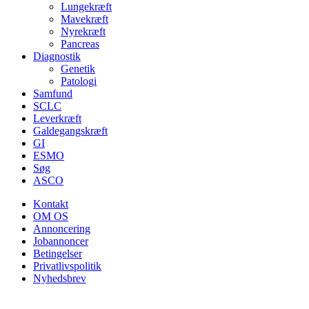
Lungekræft
Mavekræft
Nyrekræft
Pancreas
Diagnostik
Genetik
Patologi
Samfund
SCLC
Leverkræft
Galdegangskræft
GI
ESMO
Søg
ASCO
Kontakt
OM OS
Annoncering
Jobannoncer
Betingelser
Privatlivspolitik
Nyhedsbrev