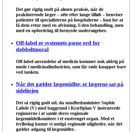
Det gør rigtig ondt på almen praksis, når de
praktiserende læger – ofte efter lange tilløb – henviser
patienter til specialisterne på hospitalerne – kun for at
få dem retur med en afvisning. Uden behandling, men
med en opfordring til fornyede undersøgelser.
Off-label er systemets pæne ord for
dobbeltmoral
Off-label anvendelse af medicin kommer nok aldrig på
mode i medicinalindustrien, som får røde knopper bare
ved tanken.
Når det gælder lægemidler, er lægerne sat på
sidelinjen
Det så rigtig godt ud, da sundhedsminister Sophie
Løhde (V) med baggrund i Kræftplan V instruerede
regionerne i at samle deres regionale
lægemiddelkomiteer i et enstrenget organ. Med et
trylleslag kunne vi undgå regionale uligheder, når det
gælder adgang til lægemidler.