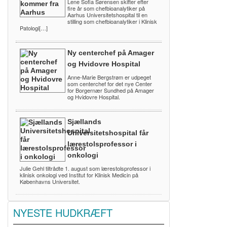
Lene Sofia Sørensen skifter efter
fire år som chefbioanalytiker på
Aarhus Universitetshospital til en
stilling som chefbioanalytiker i Klinisk
Patologi[…]
Ny centerchef på Amager
og Hvidovre Hospital
Anne-Marie Bergstrøm er udpeget
som centerchef for det nye Center
for Borgernær Sundhed på Amager
og Hvidovre Hospital.
Sjællands
Universitetshospital får
lærestolsprofessor i
onkologi
Julie Gehl tiltrådte 1. august som lærestolsprofessor i
klinisk onkologi ved Institut for Klinisk Medicin på
Københavns Universitet.
NYESTE HUDKRÆFT