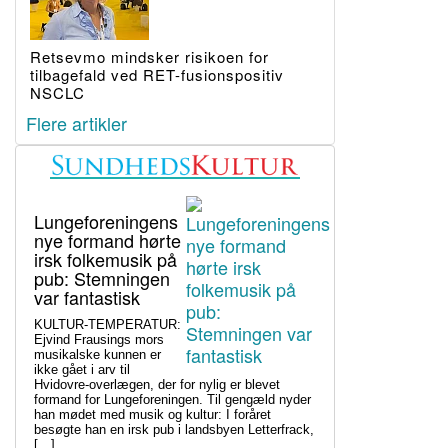
Retsevmo mindsker risikoen for
tilbagefald ved RET-fusionspositiv
NSCLC
Flere artikler
Lungeforeningens
nye formand hørte
irsk folkemusik på
pub: Stemningen
var fantastisk
KULTUR-TEMPERATUR:
Ejvind Frausings mors
musikalske kunnen er
ikke gået i arv til
Hvidovre-overlægen, der for nylig er blevet
formand for Lungeforeningen. Til gengæld nyder
han mødet med musik og kultur: I foråret
besøgte han en irsk pub i landsbyen Letterfrack,
[…]