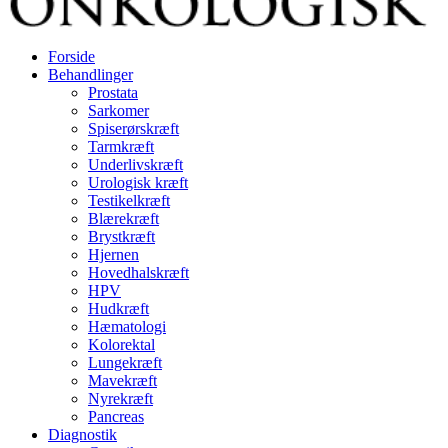
Forside
Behandlinger
Prostata
Sarkomer
Spiserørskræft
Tarmkræft
Underlivskræft
Urologisk kræft
Testikelkræft
Blærekræft
Brystkræft
Hjernen
Hovedhalskræft
HPV
Hudkræft
Hæmatologi
Kolorektal
Lungekræft
Mavekræft
Nyrekræft
Pancreas
Diagnostik