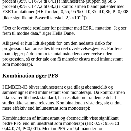
procent (95% CI 67,4 til 84,1) i imlunestrant-gruppen og 58,6
procent (95% CI 47,2 til 68,3) i kontrolarmen blandt patienter med
ESR1-mutationer (HR for død, 0,55; 95 % CI 0,35 til 0,86; P=0,008
[ikke signifikant; P-værdi tærskel, 2,2×10⁻¹⁰]).
”Det er lovende resultater for patienter med ESR1 mutation. Jeg ser
frem til modne data,” siger Hella Danø.
Alligevel er hun lidt skeptisk for, om den nedsatte risiko for
progression kan omsættes til en reel overlevelsesgevinst. For hvis
man kigger på de konkrete antal måneders overlevelse uden
progression, så er der tale om få måneder ekstra med imlunestrant
som monoterapi.
Kombination øger PFS
I EMBER-03 bliver imlunestrant også tillagt abemaciclib og
sammenlignet med imlunestrant som monoterapi. Da kontrolarmen
ikke svarer til dansk standard, har resultaterne fra denne del af
studiet ikke samme relevans. Kombinationen viste dog sig endnu
mere effektiv end imlunestrant som monoterapi:
Kombinationen af imlunestrant og abemaciclib viste signifikant
bedre PFS end imlunestrant som monoterapi (HR 0,57; 95% CI
0,44-0,73; P<0,001). Median PFS var 9,4 måneder for