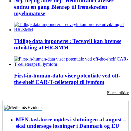
Nej, nej og atter nej: Medicinrådet afviser
endnu en gang Blenrep til fremskreden
myelomatose
Tidlige data imponerer: Tecvayli kan bremse
udvikling af HR-SMM
First-in-human-data viser potentiale ved off-
the-shelf CAR-T-celleterapi til lymfom
Flere artikler
MFN-taskforce mødes i slutningen af august –
skal undersøge løsninger i Danmark og EU