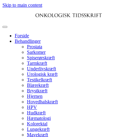
Skip to main content
Forside
Behandlinger
Prostata
Sarkomer
Spiserørskræft
Tarmkræft
Underlivskræft
Urologisk kræft
Testikelkræft
Blærekræft
Brystkræft
Hjernen
Hovedhalskræft
HPV
Hudkræft
Hæmatologi
Kolorektal
Lungekræft
Mavekræft