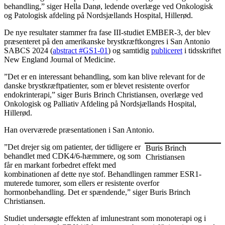
behandling,” siger Hella Danø, ledende overlæge ved Onkologisk
og Patologisk afdeling på Nordsjællands Hospital, Hillerød.
De nye resultater stammer fra fase III-studiet EMBER-3, der blev
præsenteret på den amerikanske brystkræftkongres i San Antonio
SABCS 2024 (
abstract #GS1-01
) og samtidig
publiceret
i tidsskriftet
New England Journal of Medicine.
”Det er en interessant behandling, som kan blive relevant for de
danske brystkræftpatienter, som er blevet resistente overfor
endokrinterapi,” siger Buris Brinch Christiansen, overlæge ved
Onkologisk og Palliativ Afdeling på Nordsjællands Hospital,
Hillerød.
Han overværede præsentationen i San Antonio.
”Det drejer sig om patienter, der tidligere er
Buris Brinch
behandlet med CDK4/6-hæmmere, og som
Christiansen
får en markant forbedret effekt med
kombinationen af dette nye stof. Behandlingen rammer ESR1-
muterede tumorer, som ellers er resistente overfor
hormonbehandling. Det er spændende,” siger Buris Brinch
Christiansen.
Studiet undersøgte effekten af imlunestrant som monoterapi og i