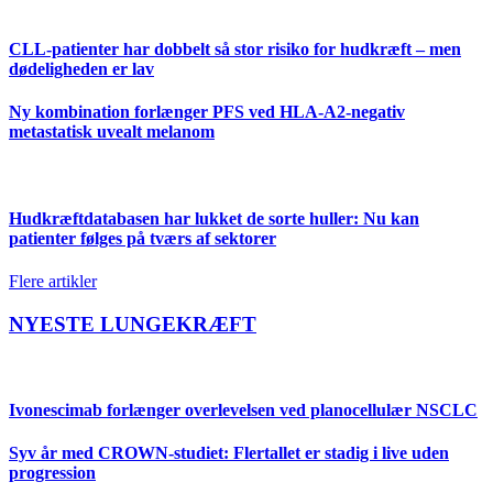
CLL-patienter har dobbelt så stor risiko for hudkræft – men
dødeligheden er lav
Ny kombination forlænger PFS ved HLA-A2-negativ
metastatisk uvealt melanom
Hudkræftdatabasen har lukket de sorte huller: Nu kan
patienter følges på tværs af sektorer
Flere artikler
NYESTE LUNGEKRÆFT
Ivonescimab forlænger overlevelsen ved planocellulær NSCLC
Syv år med CROWN-studiet: Flertallet er stadig i live uden
progression