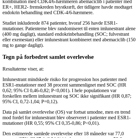
kombination med CDK4/6-hæmmeren abemaciclib i patienter med
ER+, HER2- fremskreden brystkræft, der tidligere havde modtaget
endokrin behandling med CDK-4/6-hæmmere.
Studiet inkluderede 874 patienter, hvoraf 256 havde ESR1-
mutationer. Patienterne blev randomiseret til enten imlunestrant alene
(400 mg dagligt), standard endokrinbehandling (SOC; fulvestrant
eller exemestan) eller imlunestrant kombineret med abemaciclib (150
mg to gange dagligt).
Tegn på forbedret samlet overlevelse
Resultaterne viser, at:
Imlunestrant mindskede risiko for progression hos patienter med
ESR1-mutationer med 38 procent sammenlignet med SOC (HR
0,62; 95% CI 0,46-0,82; P<0,001). I hele populationen var
forskellen mellem imlunestrant og SOC ikke signifikant (HR 0,87;
95% CI, 0,72-1,04; P=0,12).
Data på samlet overlevelse (OS) var fortsat umodne, men en trend
mod fordel for imlunestrant blev observeret i patienter med ESR1-
mutationer (HR 0,55; 95% CI 0,35-0,86; P<0,01).
Den estimerede samlede overlevelse efter 18 måneder var 77,0