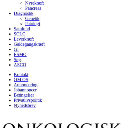
Nyrekræft
Pancreas
Diagnostik
Genetik
Patologi
Samfund
SCLC
Leverkræft
Galdegangskræft
GI
ESMO
Søg
ASCO
Kontakt
OM OS
Annoncering
Jobannoncer
Betingelser
Privatlivspolitik
Nyhedsbrev