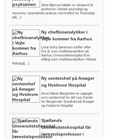
Stine Bjerrum Møller er udnævnt til
professor i klinisk psykologi og
recovery i psykiatrisk praksis ved Institut for Psykologi
på[…]
Ny chefbioanalytiker i
Vejle kommer fra Aarhus
Lene Sofia Sørensen skifter efter
fire år som chefbioanalytiker på
Aarhus Universitetshospital til en
stilling som chefbioanalytiker i Klinisk
Patologi[…]
Ny centerchef på Amager
og Hvidovre Hospital
Anne-Marie Bergstrøm er udpeget
som centerchef for det nye Center
for Borgernær Sundhed på Amager
og Hvidovre Hospital.
Sjællands
Universitetshospital får
lærestolsprofessor i