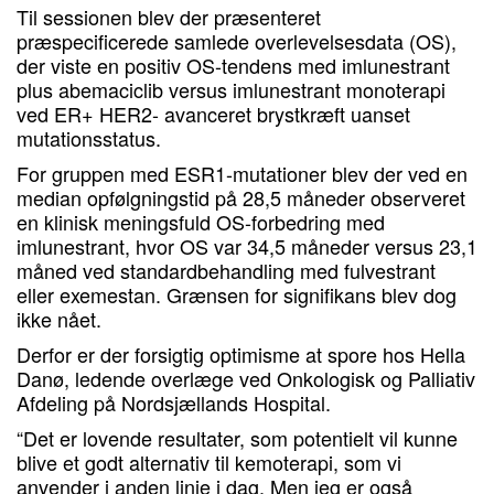
Til sessionen blev der præsenteret
præspecificerede samlede overlevelsesdata (OS),
der viste en positiv OS-tendens med imlunestrant
plus abemaciclib versus imlunestrant monoterapi
ved ER+ HER2- avanceret brystkræft uanset
mutationsstatus.
For gruppen med ESR1-mutationer blev der ved en
median opfølgningstid på 28,5 måneder observeret
en klinisk meningsfuld OS-forbedring med
imlunestrant, hvor OS var 34,5 måneder versus 23,1
måned ved standardbehandling med fulvestrant
eller exemestan. Grænsen for signifikans blev dog
ikke nået.
Derfor er der forsigtig optimisme at spore hos Hella
Danø, ledende overlæge ved Onkologisk og Palliativ
Afdeling på Nordsjællands Hospital.
“Det er lovende resultater, som potentielt vil kunne
blive et godt alternativ til kemoterapi, som vi
anvender i anden linje i dag. Men jeg er også