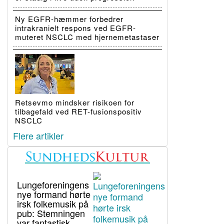
Ny EGFR-hæmmer forbedrer
intrakranielt respons ved EGFR-
muteret NSCLC med hjernemetastaser
Retsevmo mindsker risikoen for
tilbagefald ved RET-fusionspositiv
NSCLC
Flere artikler
Lungeforeningens
nye formand hørte
irsk folkemusik på
pub: Stemningen
var fantastisk