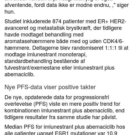
afventende, fordi data ikke er modne endnu, ," siger
hun.
Studiet inkluderede 874 patienter med ER+ HER2-
avanceret og metastatisk brystkræft, der tidligere
havde modtaget behandling med
aromatasehæmmere både med og uden CDK4/6-
hæmmere. Deltagerne blev randomiseret 1:1:1 til at
modtage imlunestrant monoterapi,
standardbehandling bestående af
fulvestrant/exemestane eller imlunestrant plus
abemaciclib.
Nye PFS-data viser positive takter
De nye, opdaterede data for progressionsfri
overlevelse (PFS) viste en mere positiv trend for
kombinationen imlunestrant plus abemaciclib, end
tidligere resultater fra samme studie har påvist.
Median PFS for imlunestrant plus abemaciclib hos
alle patienter uanset ESR1 mutationer var 10,9