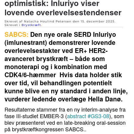
optimistisk: Inluriyo viser
lovende overlevelsestendenser
Skrevet af Natacha Houlind Petersen den
15. december 2025
.
Skrevet i
Brystkræft
.
SABCS:
Den nye orale SERD Inluriyo
(imlunestrant) demonstrerer lovende
overlevelsestakter ved ER+ HER2-
avanceret brystkræft – både som
monoterapi og i kombination med
CDK4/6-hæmmer Hvis data holder stik
over tid, vil behandlingen potentielt
kunne blive en ny standard i anden linje,
vurderer ledende overlæge Hella Danø.
Resultaterne stammer fra en ny interim-analyse fra
fase III-studiet EMBER-3 (
abstract #GS3-08
), som
blev præsenteret ved en late-breaking oral-session
på brystkræftkongressen SABCS..