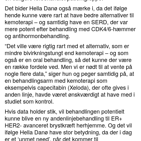
Det bider Hella Danø også mærke i, da det ifølge
hende kunne være rart at have bedre alternativer til
kemoterapi – og samtidig have en SERD, der var
mere potent efter behandling med CDK4/6-hæmmer
og antihormonbehandling.
“Det ville være rigtig rart med et alternativ, som er
mindre bivirkningstungt end kemoterapi – og som
også er en oral behandling, så det kunne der være
en række fordele ved. Men vi er nødt til at vente på
nogle flere data,” siger hun og peger samtidig på, at
en behandlingsarm med kemoterapi som
eksempelvis capecitabin (Xeloda), der ofte gives i
anden linje, havde været ønskværdigt at have med i
studiet som kontrol.
Hvis data holder stik, vil behandlingen potentielt
kunne blive en ny andenlinjebehandling til ER+
HER2- avanceret brystkræft herhjemme. Og det vil
ifølge Hella Danø have stor betydning, da der i dag
er et ‘unmet need’, når det kommer til