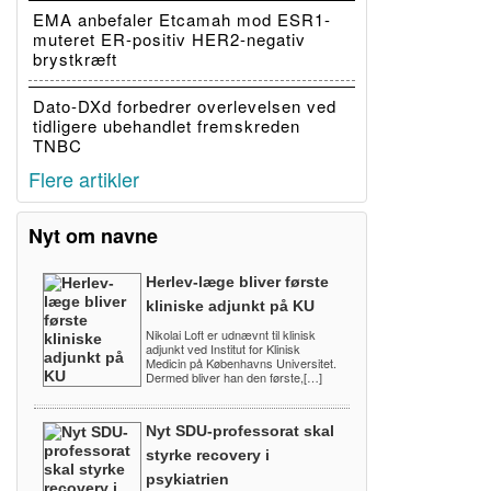
EMA anbefaler Etcamah mod ESR1-
muteret ER-positiv HER2-negativ
brystkræft
Dato-DXd forbedrer overlevelsen ved
tidligere ubehandlet fremskreden
TNBC
Flere artikler
Nyt om navne
Herlev-læge bliver første
kliniske adjunkt på KU
Nikolai Loft er udnævnt til klinisk
adjunkt ved Institut for Klinisk
Medicin på Københavns Universitet.
Dermed bliver han den første,[…]
Nyt SDU-professorat skal
styrke recovery i
psykiatrien