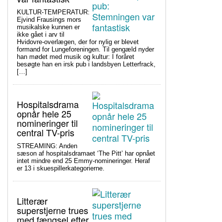
KULTUR-TEMPERATUR:
Ejvind Frausings mors
musikalske kunnen er
ikke gået i arv til
Hvidovre-overlægen, der for nylig er blevet
formand for Lungeforeningen. Til gengæld nyder
han mødet med musik og kultur: I foråret
besøgte han en irsk pub i landsbyen Letterfrack,
[…]
Hospitalsdrama
opnår hele 25
nomineringer til
central TV-pris
STREAMING: Anden
sæson af hospitalsdramaet ‘The Pitt’ har opnået
intet mindre end 25 Emmy-nomineringer. Heraf
er 13 i skuespillerkategorierne.
Litterær
superstjerne trues
med fængsel efter