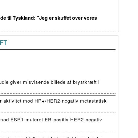
de til Tyskland: ”Jeg er skuffet over vores
FT
die giver misvisende billede af brystkræft i
 aktivitet mod HR+/HER2-negativ metastatisk
mod ESR1-muteret ER-positiv HER2-negativ