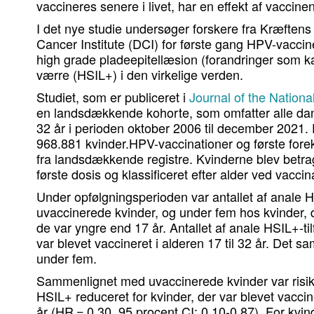
vaccineres senere i livet, har en effekt af vaccinen
I det nye studie undersøger forskere fra Kræfte
Cancer Institute (DCI) for første gang HPV-vaccinen
high grade pladeepitellæsion (forandringer som kan 
værre (HSIL+) i den virkelige verden.
Studiet, som er publiceret i
Journal of the Nationa
en landsdækkende kohorte, som omfatter alle dans
32 år i perioden oktober 2006 til december 2021. D
968.881 kvinder.HPV-vaccinationer og første fore
fra landsdækkende registre. Kvinderne blev betra
første dosis og klassificeret efter alder ved vaccin
Under opfølgningsperioden var antallet af anale H
uvaccinerede kvinder, og under fem hos kvinder, d
de var yngre end 17 år. Antallet af anale HSIL+-ti
var blevet vaccineret i alderen 17 til 32 år. Det sa
under fem.
Sammenlignet med uvaccinerede kvinder var risiko
HSIL+ reduceret for kvinder, der var blevet vacci
år (HR = 0,30, 95 procent CI: 0,10-0,87). For kvind