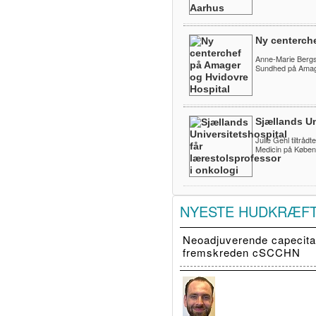
Ny centerch
Anne-Marie Bergs
Sundhed på Amage
Sjællands Un
Julie Gehl tiltråd
Medicin på Køben
NYESTE HUDKRÆF
Neoadjuverende capecitab
fremskreden cSCCHN