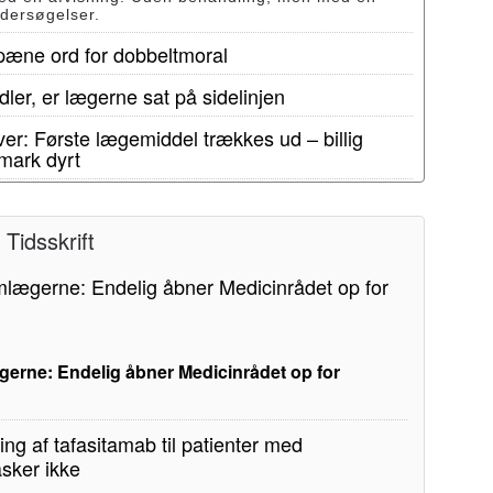
ndersøgelser.
 pæne ord for dobbeltmoral
ler, er lægerne sat på sidelinjen
er: Første lægemiddel trækkes ud – billig
mark dyrt
Tidsskrift
erne: Endelig åbner Medicinrådet op for