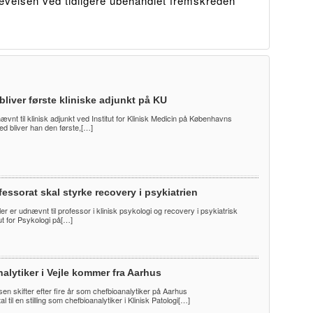
evelsen ved tidligere ubehandlet fremskreden
bliver første kliniske adjunkt på KU
nævnt til klinisk adjunkt ved Institut for Klinisk Medicin på Københavns
ed bliver han den første,[…]
essorat skal styrke recovery i psykiatrien
er er udnævnt til professor i klinisk psykologi og recovery i psykiatrisk
ut for Psykologi på[…]
alytiker i Vejle kommer fra Aarhus
en skifter efter fire år som chefbioanalytiker på Aarhus
l til en stilling som chefbioanalytiker i Klinisk Patologi[…]