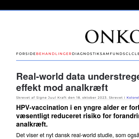
Skip to main content
FORSIDE
BEHANDLINGER
DIAGNOSTIK
SAMFUND
SCLC
L
Real-world data understreg
effekt mod analkræft
Skrevet af Signe Juul Kraft den
18. oktober 2023
. Skrevet i
Kolore
HPV-vaccination i en yngre alder er f
væsentligt reduceret risiko for forandrin
analkræft.
Det viser et nyt dansk real-world studie, som også