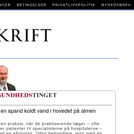
NCER
BETINGELSER
PRIVATLIVSPOLITIK
NYHEDSBREV
r en spand koldt vand i hovedet på almen
men praksis, når de praktiserende læger – ofte
ser patienter til specialisterne på hospitalerne –
med en afvisning. Uden behandling, men med en