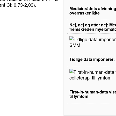
ent CI: 0,73-2,03).
Medicinrådets afvisning
overrasker ikke
Nej, nej og atter nej: M
fremskreden myelomat
Tidlige data imponerer
First-in-human-data vise
til lymfom