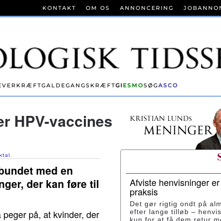
KONTAKT
OM OS
ANNONCERING
JOBANNO
EVERKRÆFT
GALDEGANGSKRÆFT
GI
ESMO
SØG
ASCO
er HPV-vaccines
ktal
.
orbundet med en
Afviste henvisninger e
ger, der kan føre til
praksis
Det gør rigtig ondt på al
 peger på, at kvinder, der
efter lange tilløb – henvi
kun for at få dem retur 