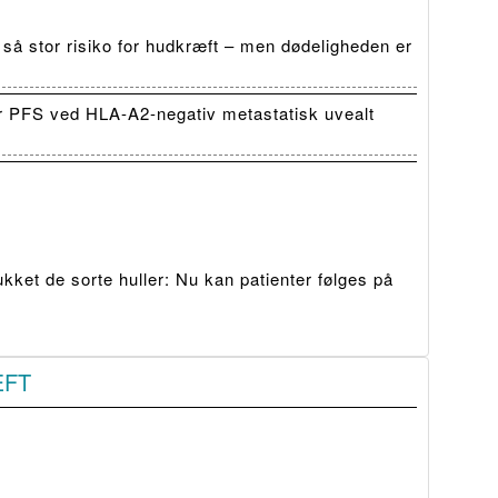
 så stor risiko for hudkræft – men dødeligheden er
r PFS ved HLA-A2-negativ metastatisk uvealt
ket de sorte huller: Nu kan patienter følges på
ÆFT