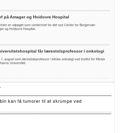
ef på Amager og Hvidovre Hospital
trøm er udpeget som centerchef for det nye Center for Borgernær
r og Hvidovre Hospital.
iversitetshospital får lærestolsprofessor i onkologi
te 1. august som lærestolsprofessor i klinisk onkologi ved Institut for Klinisk
havns Universitet.
T
in kan få tumorer til at skrumpe ved