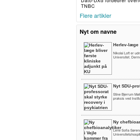
Dato-DXd forbedrer overl
TNBC
Flere artikler
Nyt om navne
Herlev-læge 
Nikolai Loft er ud
Universitet. Derm
Nyt SDU-prof
Stine Bjerrum Møll
praksis ved Instit
Ny chefbioan
Lene Sofia Sørens
Universitetshospita