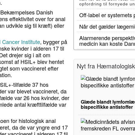
.
opfordring til fornyede u
ns Bekæmpelses Danish
Off-label er systemets
s effektivitet over for anal
udvikle sig til kræft) eller
Når det gælder lægemid
Alarmerende perspektiv
l Cancer Institute
, bygger på
medicin kan koste Dan
ke kvinder i alderen 17 til
et drejer sig i alt om
komst af HSIL+ blev hentet
Nyt fra Hæmatologisk 
gtet som vaccineret efter
ation.
SIL+-tilfælde 37 hos
er var blevet vaccineret, da
lfælde var 26 hos kvinder, der
Glæde blandt lymfomlæg
mlede antal kræfttilfælde var
bispecifikke antistoffer
en for histologisk anal
neret, da de var yngre end 17
er vaccineret i alderen 17 til