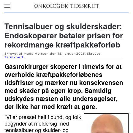
Skip to main content
Tennisalbuer og skulderskader:
Endoskopører betaler prisen for
rekordmange kræftpakkeforløb
Skrevet af Mads Moltsen den
15. januar 2026
. Skrevet i
Tarmkræft
.
Gastrokirurger skoperer i timevis for at
overholde kræftpakkeforløbenes
tidsfrister og mærker nu konsekvensen
med skader på egen krop. Samtidig
udskydes næsten alle undersøgelser,
der ikke har med kræft at gøre.
”Vi er presset helt i bund, og folk
begynder at melde sig med
tennisalbuer og skulder- og