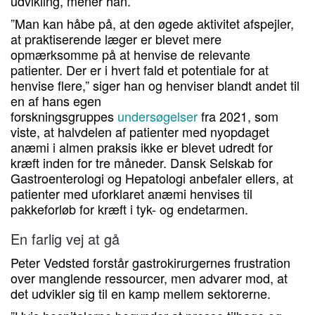
udvikling, mener han.
”Man kan håbe på, at den øgede aktivitet afspejler,
at praktiserende læger er blevet mere
opmærksomme på at henvise de relevante
patienter. Der er i hvert fald et potentiale for at
henvise flere,” siger han og henviser blandt andet til
en af hans egen
forskningsgruppes
undersøgelser
fra 2021, som
viste, at halvdelen af patienter med nyopdaget
anæmi i almen praksis ikke er blevet udredt for
kræft inden for tre måneder. Dansk Selskab for
Gastroenterologi og Hepatologi anbefaler ellers, at
patienter med uforklaret anæmi henvises til
pakkeforløb for kræft i tyk- og endetarmen.
En farlig vej at gå
Peter Vedsted forstår gastrokirurgernes frustration
over manglende ressourcer, men advarer mod, at
det udvikler sig til en kamp mellem sektorerne.