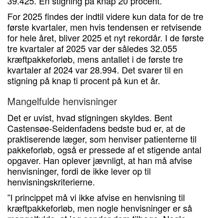
39.425. En stigning på knap 20 procent.
For 2025 findes der indtil videre kun data for de tre
første kvartaler, men hvis tendensen er retvisende
for hele året, bliver 2025 et nyt rekordår. I de første
tre kvartaler af 2025 var der således 32.055
kræftpakkeforløb, mens antallet i de første tre
kvartaler af 2024 var 28.994. Det svarer til en
stigning på knap ti procent på kun et år.
Mangelfulde henvisninger
Det er uvist, hvad stigningen skyldes. Bent
Castensøe-Seidenfadens bedste bud er, at de
praktiserende læger, som henviser patienterne til
pakkeforløb, også er pressede af et stigende antal
opgaver. Han oplever jævnligt, at han må afvise
henvisninger, fordi de ikke lever op til
henvisningskriterierne.
”I princippet må vi ikke afvise en henvisning til
kræftpakkeforløb, men nogle henvisninger er så