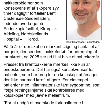
nakkeproblemer som
konsekvens af at skopere syv
timer dagligt,” fortæller Bent
Castensøe-Seidenfaden,
ledende overlæge på
Endoskopiafsnittet, Kirurgisk
Afdeling, Nordsjællands
Hospital – Hillerød.
Bent Castensøe-Seidenfaden
På få år er der sket en markant stigning i antallet af
borgere, der sendes i pakkeforløb for udredning af
tarmkræft, og 2025 ser ud til at blive et nyt rekordår.
Presset fra kræftpakkerne mærkes ikke kun af
endoskopørerne. Det har også konsekvenser for
patienter, som har brug for en koloskopi af årsager,
der ikke har med kræft at gøre. For eksempel
patienter med inflammatoriske tarmsygdomme, som
ifølge retningslinjerne skal kontrolleres med
koloskopier med jævne mellemrum.
”For at undgå at overskride forløbstiderne i