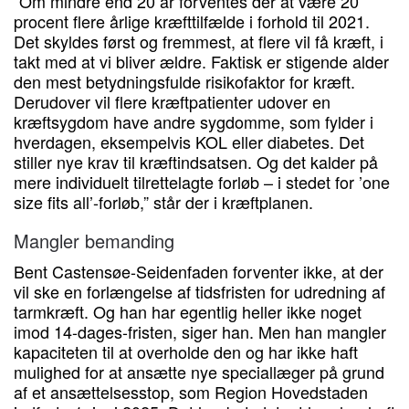
”Om mindre end 20 år forventes der at være 20
procent flere årlige kræfttilfælde i forhold til 2021.
Det skyldes først og fremmest, at flere vil få kræft, i
takt med at vi bliver ældre. Faktisk er stigende alder
den mest betydningsfulde risikofaktor for kræft.
Derudover vil flere kræftpatienter udover en
kræftsygdom have andre sygdomme, som fylder i
hverdagen, eksempelvis KOL eller diabetes. Det
stiller nye krav til kræftindsatsen. Og det kalder på
mere individuelt tilrettelagte forløb – i stedet for ’one
size fits all’-forløb,” står der i kræftplanen.
Mangler bemanding
Bent Castensøe-Seidenfaden forventer ikke, at der
vil ske en forlængelse af tidsfristen for udredning af
tarmkræft. Og han har egentlig heller ikke noget
imod 14-dages-fristen, siger han. Men han mangler
kapaciteten til at overholde den og har ikke haft
mulighed for at ansætte nye speciallæger på grund
af et ansættelsesstop, som Region Hovedstaden