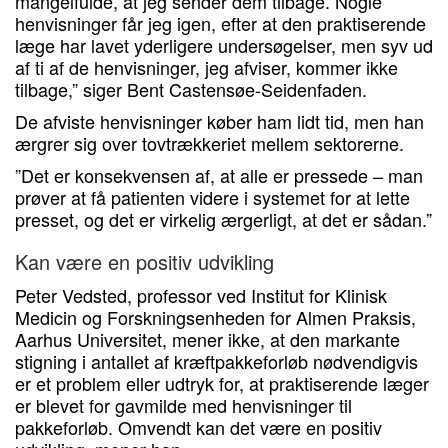
mangelfulde, at jeg sender dem tilbage. Nogle
henvisninger får jeg igen, efter at den praktiserende
læge har lavet yderligere undersøgelser, men syv ud
af ti af de henvisninger, jeg afviser, kommer ikke
tilbage,” siger Bent Castensøe-Seidenfaden.
De afviste henvisninger køber ham lidt tid, men han
ærgrer sig over tovtrækkeriet mellem sektorerne.
”Det er konsekvensen af, at alle er pressede – man
prøver at få patienten videre i systemet for at lette
presset, og det er virkelig ærgerligt, at det er sådan.”
Kan være en positiv udvikling
Peter Vedsted, professor ved Institut for Klinisk
Medicin og Forskningsenheden for Almen Praksis,
Aarhus Universitet, mener ikke, at den markante
stigning i antallet af kræftpakkeforløb nødvendigvis
er et problem eller udtryk for, at praktiserende læger
er blevet for gavmilde med henvisninger til
pakkeforløb. Omvendt kan det være en positiv