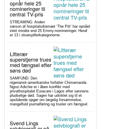
opnår hele 25
nomineringer til
central TV-pris
STREAMING: Anden
sæson af hospitalsdramaet ‘The Pitt’ har opnået
intet mindre end 25 Emmy-nomineringer. Heraf
er 13 i skuespillerkategorierne.
Litterær
superstjerne trues
med fængsel efter
søns død
SAMFUND: Den
nigeriansk-amerikanske forfatter Chimamanda
Ngozi Adichie er i åben konflikt med
privathospitalet Euracare i Lagos efter sønnens
pludselige død. Sagen har udviklet sig til et
opslidende opgør om lægelig forsømmelse,
mangelfuld journalføring og trusler om fængsel.
Svend Lings
selvbiografi er på