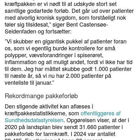
kræftpakken er vi nødt til at udskyde stort set
samtlige godartede forløb. Det går ud over patienter
med alvorlig kronisk sygdom, som forståeligt nok
føler sig tilsidesat,” siger Bent Castensøe-
Seidenfaden og fortsætter:
”Vi skubber en gigantisk pukkel af patienter foran
os, som vi egentlig burde kontrollere for små
polypper, vævsforandringer i spiserøret,
inflammation og alt muligt andet, fordi vi ikke har tid
til dem. Jeg har måttet skubbe godt 1.000 patienter
til næste år, så vi nu har 2.000 patienter på
venteliste til januar.”
Rekordmange pakkeforløb
Den stigende aktivitet kan aflæses i
kræftpakkestatistikkerne, som
offentliggøres af
Sundhedsdatastyrelsen
. Opgørelsen viser, at der i
2020 på landsplan blev sendt 31.660 patienter i
pakkeforløb for tarmkræft. I 2024 var antallet