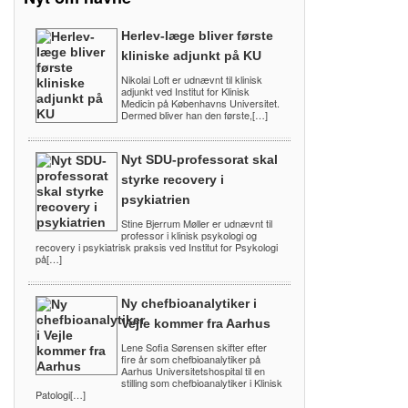
Herlev-læge bliver første
kliniske adjunkt på KU
Nikolai Loft er udnævnt til klinisk
adjunkt ved Institut for Klinisk
Medicin på Københavns Universitet.
Dermed bliver han den første,[…]
Nyt SDU-professorat skal
styrke recovery i
psykiatrien
Stine Bjerrum Møller er udnævnt til
professor i klinisk psykologi og
recovery i psykiatrisk praksis ved Institut for Psykologi
på[…]
Ny chefbioanalytiker i
Vejle kommer fra Aarhus
Lene Sofia Sørensen skifter efter
fire år som chefbioanalytiker på
Aarhus Universitetshospital til en
stilling som chefbioanalytiker i Klinisk
Patologi[…]