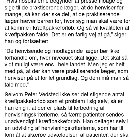
”Hvis hospitalerne begynder at presse tilbage og
sige til de praktiserende læger, at de henviser for
mange, så kan der ske det, at de praktiserende
læger hæver barren for, hvor syg man skal være for
at komme i kræftpakkeforløb. Og så vil kvaliteten af
kræftpakken falde. Det er en farlig vej at gå,” siger
han og fortsætter:
”De henvisende og modtagende læger bør ikke
forhandle om, hvor niveauet skal ligge. Det skal så
vidt muligt være ens i hele landet. Men jeg er helt
med på, at der kan være praktiserende læger, som
henviser på et for let grundlag. Og dem må man så
tale med.”
Selvom Peter Vedsted ikke ser det stigende antal
kræftpakkeforløb som et problem i sig selv, så er
han enig i, at der er plads til forbedring af
henvisningskriterierne, så færre patienter sendes
unødvendigt i kræftpakkeforløb. Han deltager selv i
en udvikling af henvisningskriterierne, som har til
formål at skærpe udvælgelsen af patienter, der skal