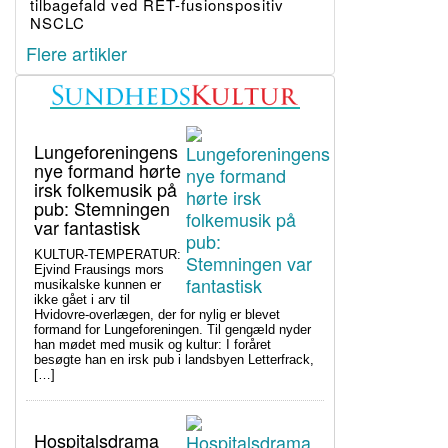
tilbagefald ved RET-fusionspositiv
NSCLC
Flere artikler
Lungeforeningens
nye formand hørte
irsk folkemusik på
pub: Stemningen
var fantastisk
KULTUR-TEMPERATUR:
Ejvind Frausings mors
musikalske kunnen er
ikke gået i arv til
Hvidovre-overlægen, der for nylig er blevet
formand for Lungeforeningen. Til gengæld nyder
han mødet med musik og kultur: I foråret
besøgte han en irsk pub i landsbyen Letterfrack,
[…]
Hospitalsdrama