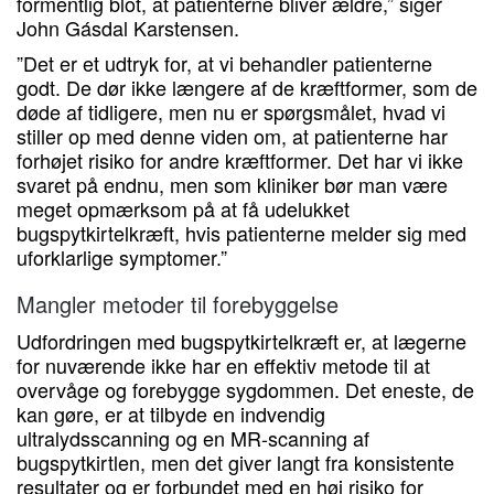
formentlig blot, at patienterne bliver ældre,” siger
John Gásdal Karstensen.
”Det er et udtryk for, at vi behandler patienterne
godt. De dør ikke længere af de kræftformer, som de
døde af tidligere, men nu er spørgsmålet, hvad vi
stiller op med denne viden om, at patienterne har
forhøjet risiko for andre kræftformer. Det har vi ikke
svaret på endnu, men som kliniker bør man være
meget opmærksom på at få udelukket
bugspytkirtelkræft, hvis patienterne melder sig med
uforklarlige symptomer.”
Mangler metoder til forebyggelse
Udfordringen med bugspytkirtelkræft er, at lægerne
for nuværende ikke har en effektiv metode til at
overvåge og forebygge sygdommen. Det eneste, de
kan gøre, er at tilbyde en indvendig
ultralydsscanning og en MR-scanning af
bugspytkirtlen, men det giver langt fra konsistente
resultater og er forbundet med en høj risiko for