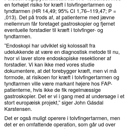
en forhøjet risiko for kræft i tolvfingertarmen og
tyndtarmen (HR 14,49; 95% CI 1,76–119,47; P =
,013). Det på trods af, at patienterne med jævne
mellemrum får foretaget gastroskopier og fjernet
eventuelle forstadier til kræft i tolvfinger- og
tyndtarmen.
”Endoskopi har udviklet sig kolossalt fra
udelukkende at være en diagnostisk metode til nu,
hvor vi laver store endoskopiske resektioner af
forstadier. Vi kan ikke med vores studie
dokumentere, at det forebygger kræft, men vi må
formode, at risikoen for kræft i tolvfingertarmen og
tyndtarmen ville være markant højere hos FAP-
patienterne, hvis ikke de fik regelmæssige
gastroskopier. Det er vi i gang med at undersøge i et
stort europæisk projekt,” siger John Gásdal
Karstensen.
Det er også muligt operere i tolvfingertarmen, men
det er en omfattende operation, som går ud over