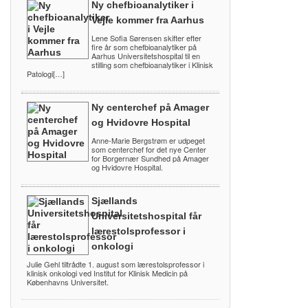
Ny chefbioanalytiker i
Vejle kommer fra Aarhus
Lene Sofia Sørensen skifter efter
fire år som chefbioanalytiker på
Aarhus Universitetshospital til en
stilling som chefbioanalytiker i Klinisk
Patologi[…]
Ny centerchef på Amager
og Hvidovre Hospital
Anne-Marie Bergstrøm er udpeget
som centerchef for det nye Center
for Borgernær Sundhed på Amager
og Hvidovre Hospital.
Sjællands
Universitetshospital får
lærestolsprofessor i
onkologi
Julie Gehl tiltrådte 1. august som lærestolsprofessor i
klinisk onkologi ved Institut for Klinisk Medicin på
Københavns Universitet.