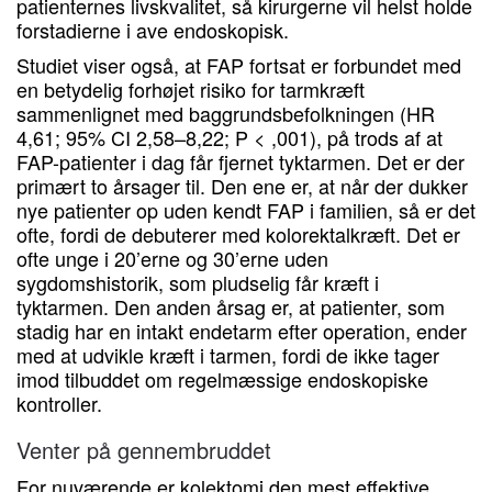
patienternes livskvalitet, så kirurgerne vil helst holde
forstadierne i ave endoskopisk.
Studiet viser også, at FAP fortsat er forbundet med
en betydelig forhøjet risiko for tarmkræft
sammenlignet med baggrundsbefolkningen (HR
4,61; 95% CI 2,58–8,22; P < ,001), på trods af at
FAP-patienter i dag får fjernet tyktarmen. Det er der
primært to årsager til. Den ene er, at når der dukker
nye patienter op uden kendt FAP i familien, så er det
ofte, fordi de debuterer med kolorektalkræft. Det er
ofte unge i 20’erne og 30’erne uden
sygdomshistorik, som pludselig får kræft i
tyktarmen. Den anden årsag er, at patienter, som
stadig har en intakt endetarm efter operation, ender
med at udvikle kræft i tarmen, fordi de ikke tager
imod tilbuddet om regelmæssige endoskopiske
kontroller.
Venter på gennembruddet
For nuværende er kolektomi den mest effektive