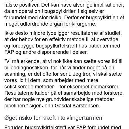
falske positiver. Det kan have alvorlige implikationer,
da en operation i bugspytkirtlen i sig selv er
forbundet med stor risiko. Derfor er bugspytkirtlen et
meget udfordrende organ for kirurgerne.
Ikke desto mindre tydeliggør resultaterne af studiet,
at der behov for en effektiv metode til at overvåge
og forebygge bugspytkirtelkræft hos patienter med
FAP og andre disponerende lidelser.
”Vi må erkende, at vi nok ikke kan sætte vores lid til
billeddiagnostikken, for når vi finder noget på en
scanning, er det ofte for sent. Jeg tror, vi skal sætte
vores lid til dem, som arbejder med mere
sofistikerede metoder – for eksempel biomarkører.
Resultaterne kalder på et samarbejde med forskere,
der har nogle nye grundvidenskabelige metoder i
pipelinen,” siger John Gásdal Karstensen.
Øget risiko for kræft i tolvfingertarmen
Foruden bugspytkirtelkræft var FAP forbundet med