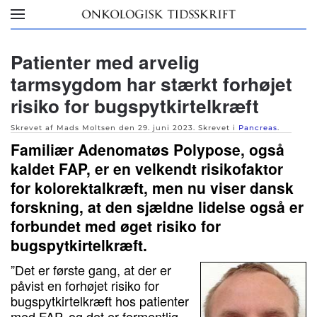
Skip to main content
Patienter med arvelig
tarmsygdom har stærkt forhøjet
risiko for bugspytkirtelkræft
Skrevet af Mads Moltsen den
29. juni 2023
. Skrevet i
Pancreas
.
Familiær Adenomatøs Polypose, også
kaldet FAP, er en velkendt risikofaktor
for kolorektalkræft, men nu viser dansk
forskning, at den sjældne lidelse også er
forbundet med øget risiko for
bugspytkirtelkræft.
”Det er første gang, at der er
påvist en forhøjet risiko for
bugspytkirtelkræft hos patienter
med FAP, og det er formentlig