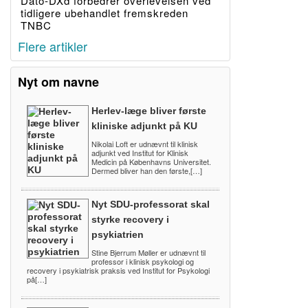
Dato-DXd forbedrer overlevelsen ved
tidligere ubehandlet fremskreden
TNBC
Flere artikler
Nyt om navne
Herlev-læge bliver første
kliniske adjunkt på KU
Nikolai Loft er udnævnt til klinisk
adjunkt ved Institut for Klinisk
Medicin på Københavns Universitet.
Dermed bliver han den første,[…]
Nyt SDU-professorat skal
styrke recovery i
psykiatrien
Stine Bjerrum Møller er udnævnt til
professor i klinisk psykologi og
recovery i psykiatrisk praksis ved Institut for Psykologi
på[…]