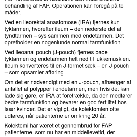
behandling af FAP. Operationen kan foregå på to
måder.
Ved en ileorektal anastomose (IRA) fjernes kun
tyktarmen, hvorefter ileum – den nederste del af
tyndtarmen – sys sammen med endetarmen. Det
opretholder en nogenlunde normal tarmfunktion.
Ved ileoanal pouch (J-pouch) fjernes bade
tyktarmen og endetarmen helt ned til lukkemusklen.
Ileum konverteres til en J-formet sæk – en J-pouch
– som opsamler afføring.
Om det er nødvendigt med en J-pouch, afhænger af
antallet af polypper i endetarmen, men hvis det kan
lade sig gøre, er IRA at foretrække, da den medfører
bedre tarmfunktion og bevarer en god fertilitet hos
især kvinder. Det er vigtigt, da kolektomien ofte
udføres, når patienterne er omkring 20 år.
Kolektomi har været et gennembrud for FAP-
patienterne, som nu har en middellevetid, der