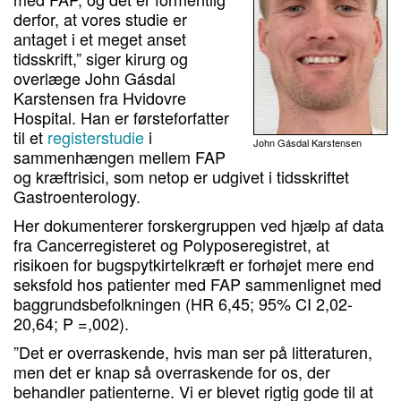
derfor, at vores studie er
antaget i et meget anset
tidsskrift,” siger kirurg og
overlæge John Gásdal
Karstensen fra Hvidovre
Hospital. Han er førsteforfatter
til et
registerstudie
i
John Gásdal Karstensen
sammenhængen mellem FAP
og kræftrisici, som netop er udgivet i tidsskriftet
Gastroenterology.
Her dokumenterer forskergruppen ved hjælp af data
fra Cancerregisteret og Polyposeregistret, at
risikoen for bugspytkirtelkræft er forhøjet mere end
seksfold hos patienter med FAP sammenlignet med
baggrundsbefolkningen (HR 6,45; 95% CI 2,02-
20,64; P =,002).
”Det er overraskende, hvis man ser på litteraturen,
men det er knap så overraskende for os, der
behandler patienterne. Vi er blevet rigtig gode til at