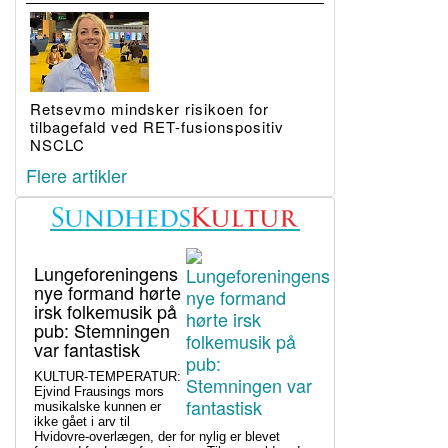
Retsevmo mindsker risikoen for
tilbagefald ved RET-fusionspositiv
NSCLC
Flere artikler
Lungeforeningens
nye formand hørte
irsk folkemusik på
pub: Stemningen
var fantastisk
KULTUR-TEMPERATUR:
Ejvind Frausings mors
musikalske kunnen er
ikke gået i arv til
Hvidovre-overlægen, der for nylig er blevet