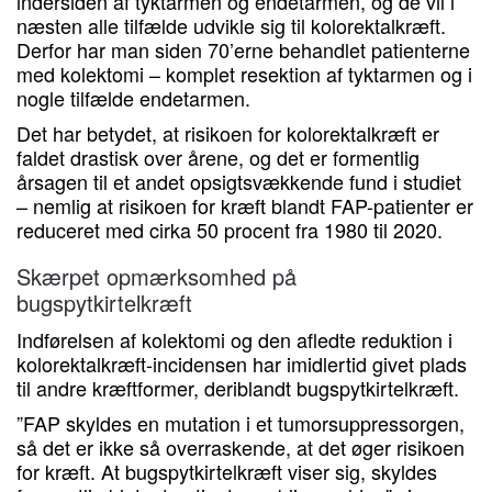
indersiden af tyktarmen og endetarmen, og de vil i
næsten alle tilfælde udvikle sig til kolorektalkræft.
Derfor har man siden 70’erne behandlet patienterne
med kolektomi – komplet resektion af tyktarmen og i
nogle tilfælde endetarmen.
Det har betydet, at risikoen for kolorektalkræft er
faldet drastisk over årene, og det er formentlig
årsagen til et andet opsigtsvækkende fund i studiet
– nemlig at risikoen for kræft blandt FAP-patienter er
reduceret med cirka 50 procent fra 1980 til 2020.
Skærpet opmærksomhed på
bugspytkirtelkræft
Indførelsen af kolektomi og den afledte reduktion i
kolorektalkræft-incidensen har imidlertid givet plads
til andre kræftformer, deriblandt bugspytkirtelkræft.
”FAP skyldes en mutation i et tumorsuppressorgen,
så det er ikke så overraskende, at det øger risikoen
for kræft. At bugspytkirtelkræft viser sig, skyldes