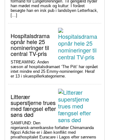
formand for Lungeforeningen. Til gengæld nyder
han mødet med musik og kultur: I foråret
besøgte han en irsk pub i landsbyen Letterfrack,
[…]
Hospitalsdrama
opnår hele 25
nomineringer til
central TV-pris
STREAMING: Anden
sæson af hospitalsdramaet ‘The Pitt’ har opnået
intet mindre end 25 Emmy-nomineringer. Heraf
er 13 i skuespillerkategorierne.
Litterær
superstjerne trues
med fængsel efter
søns død
SAMFUND: Den
nigeriansk-amerikanske forfatter Chimamanda
Ngozi Adichie er i åben konflikt med
privathospitalet Euracare i Lagos efter sønnens