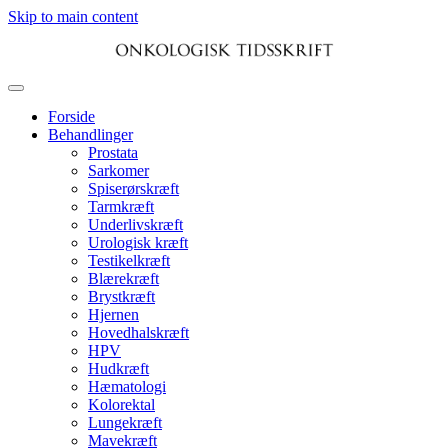
Skip to main content
Forside
Behandlinger
Prostata
Sarkomer
Spiserørskræft
Tarmkræft
Underlivskræft
Urologisk kræft
Testikelkræft
Blærekræft
Brystkræft
Hjernen
Hovedhalskræft
HPV
Hudkræft
Hæmatologi
Kolorektal
Lungekræft
Mavekræft