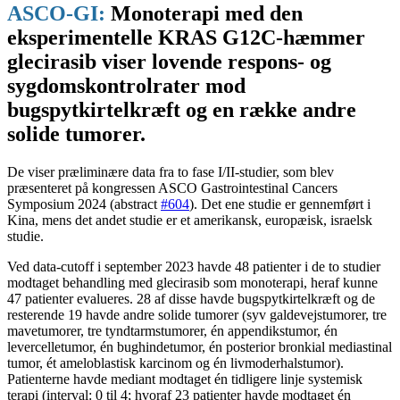
ASCO-GI:
Monoterapi med den
eksperimentelle KRAS G12C-hæmmer
glecirasib viser lovende respons- og
sygdomskontrolrater mod
bugspytkirtelkræft og en række andre
solide tumorer.
De viser præliminære data fra to fase I/II-studier, som blev
præsenteret på kongressen ASCO Gastrointestinal Cancers
Symposium 2024 (abstract
#604
). Det ene studie er gennemført i
Kina, mens det andet studie er et amerikansk, europæisk, israelsk
studie.
Ved data-cutoff i september 2023 havde 48 patienter i de to studier
modtaget behandling med glecirasib som monoterapi, heraf kunne
47 patienter evalueres. 28 af disse havde bugspytkirtelkræft og de
resterende 19 havde andre solide tumorer (syv galdevejstumorer, tre
mavetumorer, tre tyndtarmstumorer, én appendikstumor, én
levercelletumor, én bughindetumor, én posterior bronkial mediastinal
tumor, ét ameloblastisk karcinom og én livmoderhalstumor).
Patienterne havde mediant modtaget én tidligere linje systemisk
terapi (interval: 0 til 4; hvoraf 23 patienter havde modtaget én