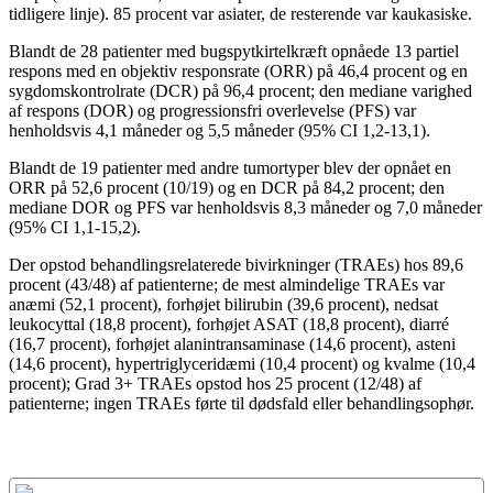
tidligere linje). 85 procent var asiater, de resterende var kaukasiske.
Blandt de 28 patienter med bugspytkirtelkræft opnåede 13 partiel
respons med en objektiv responsrate (ORR) på 46,4 procent og en
sygdomskontrolrate (DCR) på 96,4 procent; den mediane varighed
af respons (DOR) og progressionsfri overlevelse (PFS) var
henholdsvis 4,1 måneder og 5,5 måneder (95% CI 1,2-13,1).
Blandt de 19 patienter med andre tumortyper blev der opnået en
ORR på 52,6 procent (10/19) og en DCR på 84,2 procent; den
mediane DOR og PFS var henholdsvis 8,3 måneder og 7,0 måneder
(95% CI 1,1-15,2).
Der opstod behandlingsrelaterede bivirkninger (TRAEs) hos 89,6
procent (43/48) af patienterne; de mest almindelige TRAEs var
anæmi (52,1 procent), forhøjet bilirubin (39,6 procent), nedsat
leukocyttal (18,8 procent), forhøjet ASAT (18,8 procent), diarré
(16,7 procent), forhøjet alanintransaminase (14,6 procent), asteni
(14,6 procent), hypertriglyceridæmi (10,4 procent) og kvalme (10,4
procent); Grad 3+ TRAEs opstod hos 25 procent (12/48) af
patienterne; ingen TRAEs førte til dødsfald eller behandlingsophør.