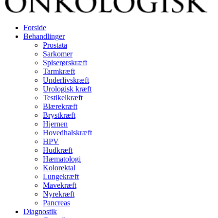
Forside
Behandlinger
Prostata
Sarkomer
Spiserørskræft
Tarmkræft
Underlivskræft
Urologisk kræft
Testikelkræft
Blærekræft
Brystkræft
Hjernen
Hovedhalskræft
HPV
Hudkræft
Hæmatologi
Kolorektal
Lungekræft
Mavekræft
Nyrekræft
Pancreas
Diagnostik