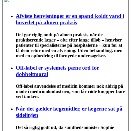
Afviste henvisninger er en spand koldt vand i
hovedet på almen praksis
Det gør rigtig ondt på almen praksis, når de
praktiserende læger – ofte efter lange tilløb – henviser
patienter til specialisterne på hospitalerne – kun for at
få dem retur med en afvisning. Uden behandling, men
med en opfordring til fornyede undersøgelser.
Off-label er systemets pæne ord for
dobbeltmoral
Off-label anvendelse af medicin kommer nok aldrig på
mode i medicinalindustrien, som får røde knopper bare
ved tanken.
Når det gælder lægemidler, er lægerne sat på
sidelinjen
Det så rigtig godt ud, da sundhedsminister Sophie