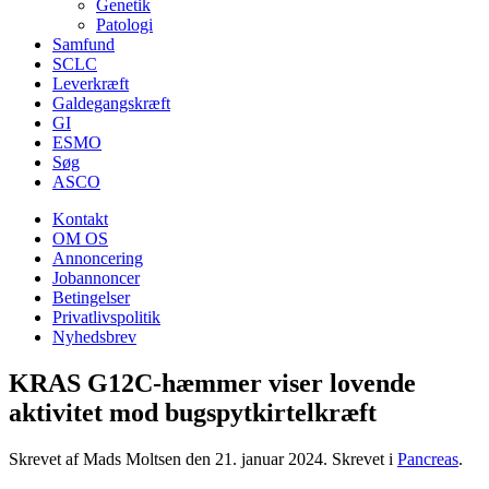
Genetik
Patologi
Samfund
SCLC
Leverkræft
Galdegangskræft
GI
ESMO
Søg
ASCO
Kontakt
OM OS
Annoncering
Jobannoncer
Betingelser
Privatlivspolitik
Nyhedsbrev
KRAS G12C-hæmmer viser lovende
aktivitet mod bugspytkirtelkræft
Skrevet af Mads Moltsen den
21. januar 2024
. Skrevet i
Pancreas
.