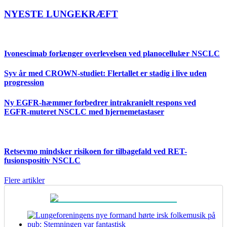
NYESTE LUNGEKRÆFT
Ivonescimab forlænger overlevelsen ved planocellulær NSCLC
Syv år med CROWN-studiet: Flertallet er stadig i live uden
progression
Ny EGFR-hæmmer forbedrer intrakranielt respons ved
EGFR-muteret NSCLC med hjernemetastaser
Retsevmo mindsker risikoen for tilbagefald ved RET-
fusionspositiv NSCLC
Flere artikler