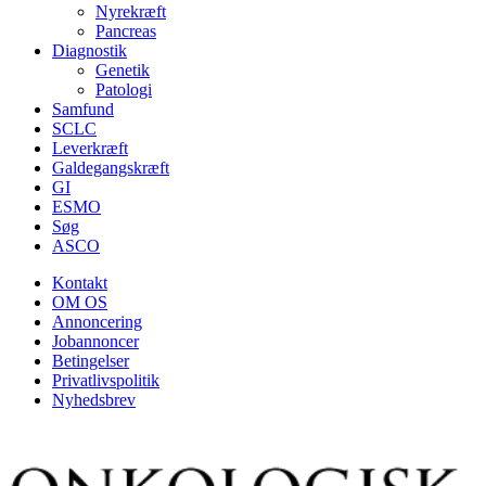
Nyrekræft
Pancreas
Diagnostik
Genetik
Patologi
Samfund
SCLC
Leverkræft
Galdegangskræft
GI
ESMO
Søg
ASCO
Kontakt
OM OS
Annoncering
Jobannoncer
Betingelser
Privatlivspolitik
Nyhedsbrev