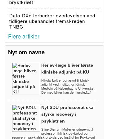
brystkræft
Dato-DXd forbedrer overlevelsen ved
tidligere ubehandlet fremskreden
TNBC
Flere artikler
Nyt om navne
Herlev-læge bliver første
kliniske adjunkt på KU
Nikolai Loft er udnævnt til klinisk
adjunkt ved Institut for Klinisk
Medicin på Københavns Universitet.
Dermed bliver han den første,[…]
Nyt SDU-professorat skal
styrke recovery i
psykiatrien
Stine Bjerrum Møller er udnævnt til
professor i klinisk psykologi og
recovery i psykiatrisk praksis ved Institut for Psykologi