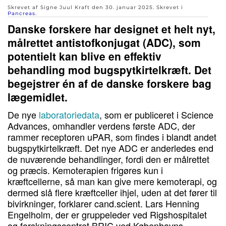
Skrevet af Signe Juul Kraft den
30. januar 2025
. Skrevet i
Pancreas
.
Danske forskere har designet et helt nyt,
målrettet antistofkonjugat (ADC), som
potentielt kan blive en effektiv
behandling mod bugspytkirtelkræft. Det
begejstrer én af de danske forskere bag
lægemidlet.
De nye
laboratoriedata
, som er publiceret i Science
Advances, omhandler verdens første ADC, der
rammer receptoren uPAR, som findes i blandt andet
bugspytkirtelkræft. Det nye ADC er anderledes end
de nuværende behandlinger, fordi den er målrettet
og præcis. Kemoterapien frigøres kun i
kræftcellerne, så man kan give mere kemoterapi, og
dermed slå flere kræftceller ihjel, uden at det fører til
bivirkninger, forklarer cand.scient. Lars Henning
Engelholm, der er gruppeleder ved Rigshospitalet
og forskningscentret BRIC ved Københavns