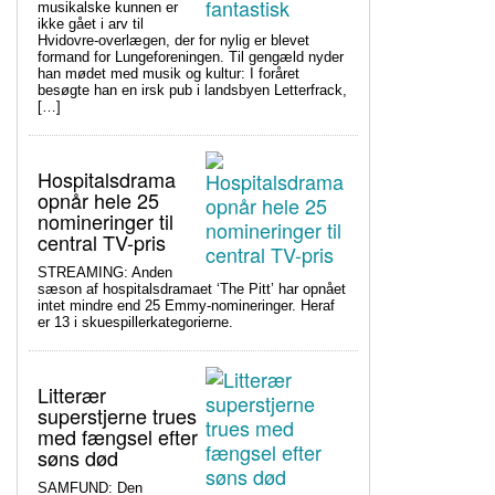
musikalske kunnen er
ikke gået i arv til
Hvidovre-overlægen, der for nylig er blevet
formand for Lungeforeningen. Til gengæld nyder
han mødet med musik og kultur: I foråret
besøgte han en irsk pub i landsbyen Letterfrack,
[…]
Hospitalsdrama
opnår hele 25
nomineringer til
central TV-pris
STREAMING: Anden
sæson af hospitalsdramaet ‘The Pitt’ har opnået
intet mindre end 25 Emmy-nomineringer. Heraf
er 13 i skuespillerkategorierne.
Litterær
superstjerne trues
med fængsel efter
søns død
SAMFUND: Den