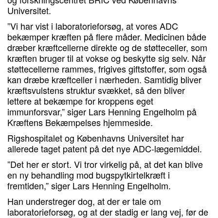
Universitet.
”Vi har vist i laboratorieforsøg, at vores ADC
bekæmper kræften på flere måder. Medicinen både
dræber kræftcellerne direkte og de støtteceller, som
kræften bruger til at vokse og beskytte sig selv. Når
støttecellerne rammes, frigives giftstoffer, som også
kan dræbe kræftceller i nærheden. Samtidig bliver
kræftsvulstens struktur svækket, så den bliver
lettere at bekæmpe for kroppens eget
immunforsvar,” siger Lars Henning Engelholm på
Kræftens Bekæmpelses hjemmeside.
Rigshospitalet og Københavns Universitet har
allerede taget patent på det nye ADC-lægemiddel.
”Det her er stort. Vi tror virkelig på, at det kan blive
en ny behandling mod bugspytkirtelkræft i
fremtiden,” siger Lars Henning Engelholm.
Han understreger dog, at der er tale om
laboratorieforsøg, og at der stadig er lang vej, før de