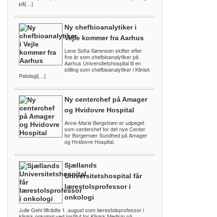
på[…]
Ny chefbioanalytiker i
Vejle kommer fra Aarhus
Lene Sofia Sørensen skifter efter
fire år som chefbioanalytiker på
Aarhus Universitetshospital til en
stilling som chefbioanalytiker i Klinisk
Patologi[…]
Ny centerchef på Amager
og Hvidovre Hospital
Anne-Marie Bergstrøm er udpeget
som centerchef for det nye Center
for Borgernær Sundhed på Amager
og Hvidovre Hospital.
Sjællands
Universitetshospital får
lærestolsprofessor i
onkologi
Julie Gehl tiltrådte 1. august som lærestolsprofessor i
klinisk onkologi ved Institut for Klinisk Medicin på