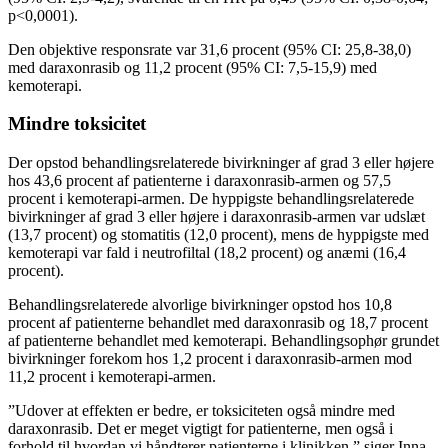
p<0,0001).
Den objektive responsrate var 31,6 procent (95% CI: 25,8-38,0)
med daraxonrasib og 11,2 procent (95% CI: 7,5-15,9) med
kemoterapi.
Mindre toksicitet
Der opstod behandlingsrelaterede bivirkninger af grad 3 eller højere
hos 43,6 procent af patienterne i daraxonrasib-armen og 57,5
procent i kemoterapi-armen. De hyppigste behandlingsrelaterede
bivirkninger af grad 3 eller højere i daraxonrasib-armen var udslæt
(13,7 procent) og stomatitis (12,0 procent), mens de hyppigste med
kemoterapi var fald i neutrofiltal (18,2 procent) og anæmi (16,4
procent).
Behandlingsrelaterede alvorlige bivirkninger opstod hos 10,8
procent af patienterne behandlet med daraxonrasib og 18,7 procent
af patienterne behandlet med kemoterapi. Behandlingsophør grundet
bivirkninger forekom hos 1,2 procent i daraxonrasib-armen mod
11,2 procent i kemoterapi-armen.
”Udover at effekten er bedre, er toksiciteten også mindre med
daraxonrasib. Det er meget vigtigt for patienterne, men også i
forhold til hvordan vi håndterer patienterne i klinikken,” siger Inna