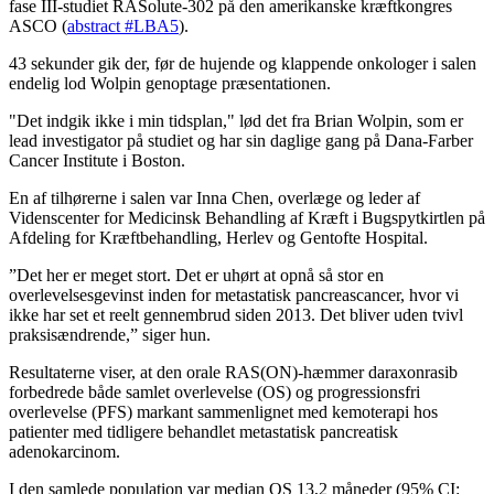
fase III-studiet RASolute-302 på den amerikanske kræftkongres
ASCO (
abstract #LBA5
).
43 sekunder gik der, før de hujende og klappende onkologer i salen
endelig lod Wolpin genoptage præsentationen.
"Det indgik ikke i min tidsplan," lød det fra Brian Wolpin, som er
lead investigator på studiet og har sin daglige gang på Dana-Farber
Cancer Institute i Boston.
En af tilhørerne i salen var Inna Chen, overlæge og leder af
Videnscenter for Medicinsk Behandling af Kræft i Bugspytkirtlen på
Afdeling for Kræftbehandling, Herlev og Gentofte Hospital.
”Det her er meget stort. Det er uhørt at opnå så stor en
overlevelsesgevinst inden for metastatisk pancreascancer, hvor vi
ikke har set et reelt gennembrud siden 2013. Det bliver uden tvivl
praksisændrende,” siger hun.
Resultaterne viser, at den orale RAS(ON)-hæmmer daraxonrasib
forbedrede både samlet overlevelse (OS) og progressionsfri
overlevelse (PFS) markant sammenlignet med kemoterapi hos
patienter med tidligere behandlet metastatisk pancreatisk
adenokarcinom.
I den samlede population var median OS 13,2 måneder (95% CI: