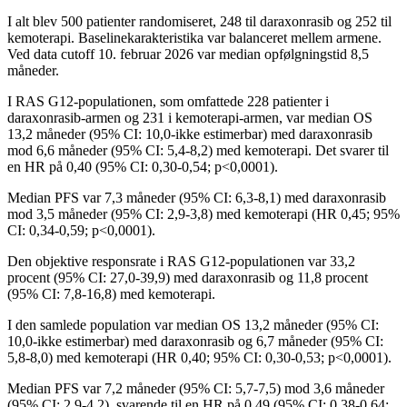
I alt blev 500 patienter randomiseret, 248 til daraxonrasib og 252 til
kemoterapi. Baselinekarakteristika var balanceret mellem armene.
Ved data cutoff 10. februar 2026 var median opfølgningstid 8,5
måneder.
I RAS G12-populationen, som omfattede 228 patienter i
daraxonrasib-armen og 231 i kemoterapi-armen, var median OS
13,2 måneder (95% CI: 10,0-ikke estimerbar) med daraxonrasib
mod 6,6 måneder (95% CI: 5,4-8,2) med kemoterapi. Det svarer til
en HR på 0,40 (95% CI: 0,30-0,54; p<0,0001).
Median PFS var 7,3 måneder (95% CI: 6,3-8,1) med daraxonrasib
mod 3,5 måneder (95% CI: 2,9-3,8) med kemoterapi (HR 0,45; 95%
CI: 0,34-0,59; p<0,0001).
Den objektive responsrate i RAS G12-populationen var 33,2
procent (95% CI: 27,0-39,9) med daraxonrasib og 11,8 procent
(95% CI: 7,8-16,8) med kemoterapi.
I den samlede population var median OS 13,2 måneder (95% CI:
10,0-ikke estimerbar) med daraxonrasib og 6,7 måneder (95% CI:
5,8-8,0) med kemoterapi (HR 0,40; 95% CI: 0,30-0,53; p<0,0001).
Median PFS var 7,2 måneder (95% CI: 5,7-7,5) mod 3,6 måneder
(95% CI: 2,9-4,2), svarende til en HR på 0,49 (95% CI: 0,38-0,64;