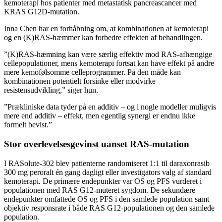
kemoterapi hos patienter med metastatisk pancreascancer med
KRAS G12D-mutation.
Inna Chen har en forhåbning om, at kombinationen af kemoterapi
og en (K)RAS-hæmmer kan forbedre effekten af behandlingen.
”(K)RAS-hæmning kan være særlig effektiv mod RAS-afhængige
cellepopulationer, mens kemoterapi fortsat kan have effekt på andre
mere kemofølsomme celleprogrammer. På den måde kan
kombinationen potentielt forsinke eller modvirke
resistensudvikling,” siger hun.
”Prækliniske data tyder på en additiv – og i nogle modeller muligvis
mere end additiv – effekt, men egentlig synergi er endnu ikke
formelt bevist.”
Stor overlevelsesgevinst uanset RAS-mutation
I RASolute-302 blev patienterne randomiseret 1:1 til daraxonrasib
300 mg peroralt én gang dagligt eller investigators valg af standard
kemoterapi. De primære endepunkter var OS og PFS vurderet i
populationen med RAS G12-muteret sygdom. De sekundære
endepunkter omfattede OS og PFS i den samlede population samt
objektiv responsrate i både RAS G12-populationen og den samlede
population.