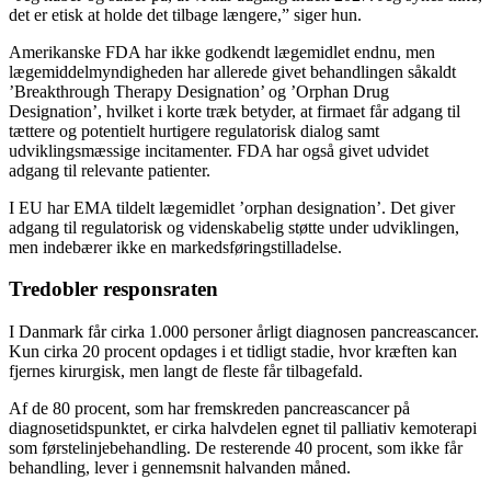
det er etisk at holde det tilbage længere,” siger hun.
Amerikanske FDA har ikke godkendt lægemidlet endnu, men
lægemiddelmyndigheden har allerede givet behandlingen såkaldt
’Breakthrough Therapy Designation’ og ’Orphan Drug
Designation’, hvilket i korte træk betyder, at firmaet får adgang til
tættere og potentielt hurtigere regulatorisk dialog samt
udviklingsmæssige incitamenter. FDA har også givet udvidet
adgang til relevante patienter.
I EU har EMA tildelt lægemidlet ’orphan designation’. Det giver
adgang til regulatorisk og videnskabelig støtte under udviklingen,
men indebærer ikke en markedsføringstilladelse.
Tredobler responsraten
I Danmark får cirka 1.000 personer årligt diagnosen pancreascancer.
Kun cirka 20 procent opdages i et tidligt stadie, hvor kræften kan
fjernes kirurgisk, men langt de fleste får tilbagefald.
Af de 80 procent, som har fremskreden pancreascancer på
diagnosetidspunktet, er cirka halvdelen egnet til palliativ kemoterapi
som førstelinjebehandling. De resterende 40 procent, som ikke får
behandling, lever i gennemsnit halvanden måned.