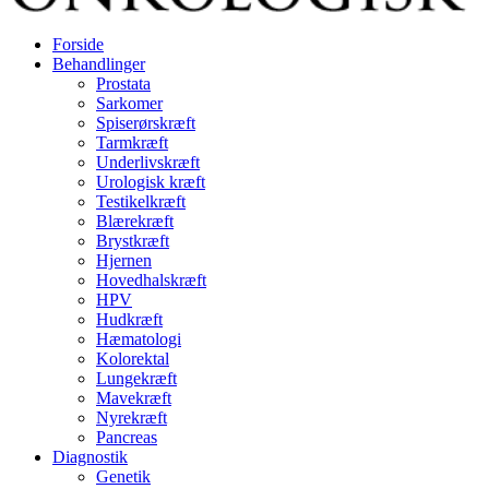
Forside
Behandlinger
Prostata
Sarkomer
Spiserørskræft
Tarmkræft
Underlivskræft
Urologisk kræft
Testikelkræft
Blærekræft
Brystkræft
Hjernen
Hovedhalskræft
HPV
Hudkræft
Hæmatologi
Kolorektal
Lungekræft
Mavekræft
Nyrekræft
Pancreas
Diagnostik
Genetik