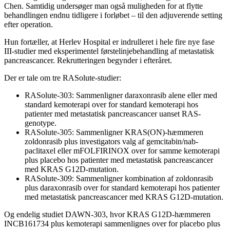
Chen. Samtidig undersøger man også muligheden for at flytte
behandlingen endnu tidligere i forløbet – til den adjuverende setting
efter operation.
Hun fortæller, at Herlev Hospital er indrulleret i hele fire nye fase
III-studier med eksperimentel førstelinjebehandling af metastatisk
pancreascancer. Rekrutteringen begynder i efteråret.
Der er tale om tre RASolute-studier:
RASolute-303: Sammenligner daraxonrasib alene eller med
standard kemoterapi over for standard kemoterapi hos
patienter med metastatisk pancreascancer uanset RAS-
genotype.
RASolute-305: Sammenligner KRAS(ON)-hæmmeren
zoldonrasib plus investigators valg af gemcitabin/nab-
paclitaxel eller mFOLFIRINOX over for samme kemoterapi
plus placebo hos patienter med metastatisk pancreascancer
med KRAS G12D-mutation.
RASolute-309: Sammenligner kombination af zoldonrasib
plus daraxonrasib over for standard kemoterapi hos patienter
med metastatisk pancreascancer med KRAS G12D-mutation.
Og endelig studiet DAWN-303, hvor KRAS G12D-hæmmeren
INCB161734 plus kemoterapi sammenlignes over for placebo plus