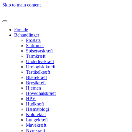
Skip to main content
Forside
Behandlinger
Prostata
Sarkomer
Spiserørskræft
Tarmkræft
Underlivskræft
Urologisk kræft
Testikelkræft
Blærekræft
Brystkræft
Hjernen
Hovedhalskræft
HPV
Hudkræft
Hæmatologi
Kolorektal
Lungekræft
Mavekræft
Nyrekræft