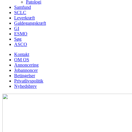
Patologi
Samfund
SCLC
Leverkræft
Galdegangskræft
GI
ESMO
Søg
ASCO
Kontakt
OM OS
Annoncering
Jobannoncer
Betingelser
Privatlivspolitik
Nyhedsbrev