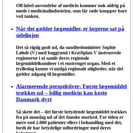
Off-label anvendelse af medicin kommer nok aldrig på
mode i medicinalindustrien, som får røde knopper bare
ved tanken.
Når det gælder lægemidler, er lægerne sat på
sidelinjen
Det så rigtig godt ud, da sundhedsminister Sophie
Løhde (V) med baggrund i Kræftplan V instruerede
regionerne i at samle deres regionale
lægemiddelkomiteer i et enstrenget organ. Med et
trylleslag kunne vi undgå regionale uligheder, når det
gælder adgang til lægemidler.
Alarmerende perspektiver: Første lægemiddel
trækkes ud – billig medicin kan koste
Danmark dyrt
Så skete det – det første betydende lægemiddel trækkes
fra på mandag ud af det danske marked. For tiden er
mere end 2.000 patienter ellers i behandling med det,
fordi de har betydelige udfordringer med deres