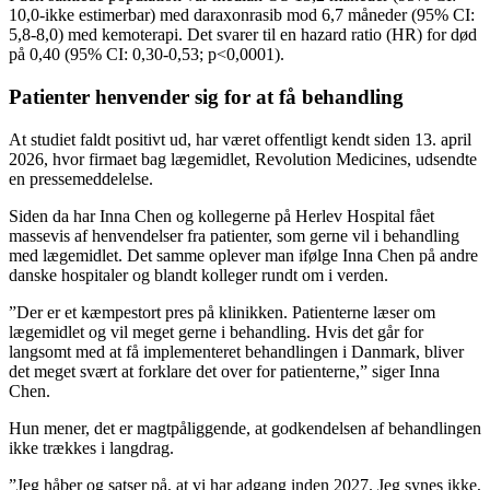
10,0-ikke estimerbar) med daraxonrasib mod 6,7 måneder (95% CI:
5,8-8,0) med kemoterapi. Det svarer til en hazard ratio (HR) for død
på 0,40 (95% CI: 0,30-0,53; p<0,0001).
Patienter henvender sig for at få behandling
At studiet faldt positivt ud, har været offentligt kendt siden 13. april
2026, hvor firmaet bag lægemidlet, Revolution Medicines, udsendte
en pressemeddelelse.
Siden da har Inna Chen og kollegerne på Herlev Hospital fået
massevis af henvendelser fra patienter, som gerne vil i behandling
med lægemidlet. Det samme oplever man ifølge Inna Chen på andre
danske hospitaler og blandt kolleger rundt om i verden.
”Der er et kæmpestort pres på klinikken. Patienterne læser om
lægemidlet og vil meget gerne i behandling. Hvis det går for
langsomt med at få implementeret behandlingen i Danmark, bliver
det meget svært at forklare det over for patienterne,” siger Inna
Chen.
Hun mener, det er magtpåliggende, at godkendelsen af behandlingen
ikke trækkes i langdrag.
”Jeg håber og satser på, at vi har adgang inden 2027. Jeg synes ikke,