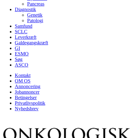
Pancreas
Diagnostik
Genetik
Patologi
Samfund
SCLC
Leverkræft
Galdegangskræft
GI
ESMO
Søg
ASCO
Kontakt
OM OS
Annoncering
Jobannoncer
Betingelser
Privatlivspolitik
Nyhedsbrev