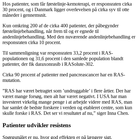
Hos patienter, som får førstelinje-kemoterapi, er responsraten cirka
30 procent, og i Danmark ligger overlevelsen på cirka syv til otte
måneder i gennemsnit.
Kun omkring 200 af de cirka 400 patienter, der påbegynder
førstelinjebehandling, når frem til og er egnede til
andenlinjebehandling. Med den nuværende andenlinjebehandling er
responsraten cirka 10 procent.
Til sammenligning var responsraten 33,2 procent i RAS-
populationen og 31,6 procent i den samlede population blandt
patienter, der fik daraxonrasib i RASolute-302.
Cirka 90 procent af patienter med pancreascancer har en RAS-
mutation.
”RAS har været betragtet som ’undruggable’ i flere årtier. Der har
været mange forsøg, men alt har været negativt. I USA har man
investeret virkelig mange penge i at arbejde videre med RAS, man
har samlet de bedste forskere i verden og etableret centre, som kun
skulle forske i RAS. Det ser vi resultatet af nu,” siger Inna Chen.
Patienter udvikler resistens
Spørgsmålet er nu, hvor god effekten er på længere sigt.