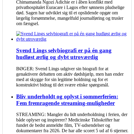
Chimamanda Ngozi Adichie er i åben konflikt med
privathospitalet Euracare i Lagos efter sønnens pludselige
død. Sagen har udviklet sig til et opslidende opgør om
lægelig forsømmelse, mangelfuld journalføring og trusler
om fængsel.
Svend Lings selvbiografi er på én gang
hudløst ærlig og dybt utroværdig
BØGER: Svend Lings udgiver sin biografi for at
genaktivere debatten om aktiv dødshjælp, men han ender
med at skygge for sin legitime holdning og for et
konstruktivt bidrag til det svære etiske spørgsmål.
Bliv underholdt og oplyst i sommerferien:
Fem fremragende streaming-muligheder
STREAMING: Mangler du lidt underholdning i ferien, der
både oplyser og inspirerer? Medicinske Tidsskrifter har
fundet de bedst anmeldte film, TV-udsendelser og
dokumentarer fra 2026. De har alle scoret 5 ud af 6 stjerner.