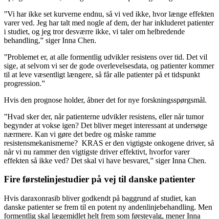
”Vi har ikke set kurverne endnu, så vi ved ikke, hvor længe effekten
varer ved. Jeg har talt med nogle af dem, der har inkluderet patienter
i studiet, og jeg tror desværre ikke, vi taler om helbredende
behandling,” siger Inna Chen.
”Problemet er, at alle formentlig udvikler resistens over tid. Det vil
sige, at selvom vi ser de gode overlevelsesdata, og patienter kommer
til at leve væsentligt længere, så får alle patienter på et tidspunkt
progression.”
Hvis den prognose holder, åbner det for nye forskningsspørgsmål.
”Hvad sker der, når patienterne udvikler resistens, eller når tumor
begynder at vokse igen? Det bliver meget interessant at undersøge
nærmere. Kan vi gøre det bedre og måske ramme
resistensmekanismerne? KRAS er den vigtigste onkogene driver, så
når vi nu rammer den vigtigste driver effektivt, hvorfor varer
effekten så ikke ved? Det skal vi have besvaret,” siger Inna Chen.
Fire førstelinjestudier på vej til danske patienter
Hvis daraxonrasib bliver godkendt på baggrund af studiet, kan
danske patienter se frem til en potent ny andenlinjebehandling. Men
formentlig skal lægemidlet helt frem som førstevalg, mener Inna