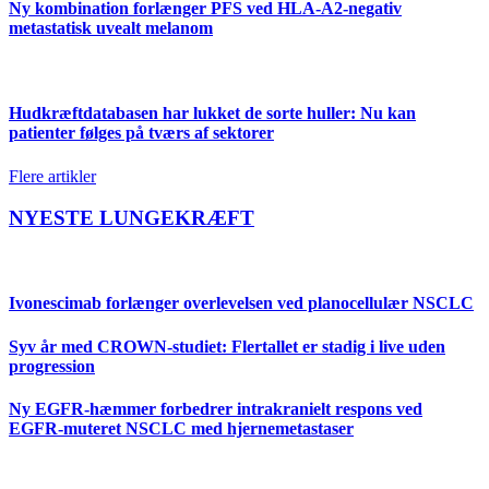
Ny kombination forlænger PFS ved HLA-A2-negativ
metastatisk uvealt melanom
Hudkræftdatabasen har lukket de sorte huller: Nu kan
patienter følges på tværs af sektorer
Flere artikler
NYESTE LUNGEKRÆFT
Ivonescimab forlænger overlevelsen ved planocellulær NSCLC
Syv år med CROWN-studiet: Flertallet er stadig i live uden
progression
Ny EGFR-hæmmer forbedrer intrakranielt respons ved
EGFR-muteret NSCLC med hjernemetastaser