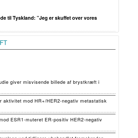
de til Tyskland: ”Jeg er skuffet over vores
FT
die giver misvisende billede af brystkræft i
 aktivitet mod HR+/HER2-negativ metastatisk
mod ESR1-muteret ER-positiv HER2-negativ