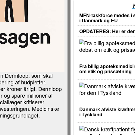
MFN-taskforce mødes i s
i Danmark og EU
OPDATERES: Her er den 
Fra billig apoteksmedicin
om etik og prissætning
ppen Dermloop, som skal
ering af hudpletter.
ner kroner årligt. Dermloop
 og spare millioner af
iallæger kritiserer
nvesteringen. Medicinske
Danmark afviste kræftme
i Tyskland
tningsgrundlaget,