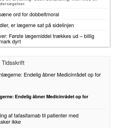
ndersøgelser.
 pæne ord for dobbeltmoral
ler, er lægerne sat på sidelinjen
er: Første lægemiddel trækkes ud – billig
mark dyrt
Tidsskrift
erne: Endelig åbner Medicinrådet op for