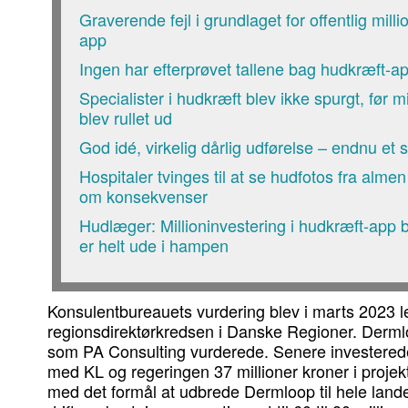
Graverende fejl i grundlaget for offentlig mill
app
Ingen har efterprøvet tallene bag hudkræft-a
Specialister i hudkræft blev ikke spurgt, før 
blev rullet ud
God idé, virkelig dårlig udførelse – endnu et 
Hospitaler tvinges til at se hudfotos fra alme
om konsekvenser
Hudlæger: Millioninvestering i hudkræft-app 
er helt ude i hampen
Konsulentbureauets vurdering blev i marts 2023 lev
regionsdirektørkredsen i Danske Regioner. Dermlo
som PA Consulting vurderede. Senere invester
med KL og regeringen 37 millioner kroner i projek
med det formål at udbrede Dermloop til hele lande