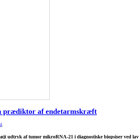
 prædiktor af endetarmskræft
l
.
øjt udtryk af tumor mikroRNA-21 i diagnostiske biopsiser ved l