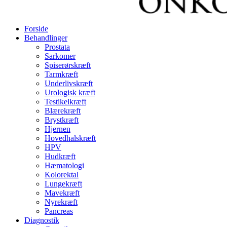
Forside
Behandlinger
Prostata
Sarkomer
Spiserørskræft
Tarmkræft
Underlivskræft
Urologisk kræft
Testikelkræft
Blærekræft
Brystkræft
Hjernen
Hovedhalskræft
HPV
Hudkræft
Hæmatologi
Kolorektal
Lungekræft
Mavekræft
Nyrekræft
Pancreas
Diagnostik