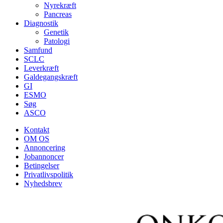
Nyrekræft
Pancreas
Diagnostik
Genetik
Patologi
Samfund
SCLC
Leverkræft
Galdegangskræft
GI
ESMO
Søg
ASCO
Kontakt
OM OS
Annoncering
Jobannoncer
Betingelser
Privatlivspolitik
Nyhedsbrev