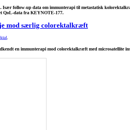
 Især follow-up data om immunterapi til metastatisk kolorektalkr
teret QoL-data fra KEYNOTE-177.
e mod særlig colorektalkræft
ktal
.
kendt en immunterapi mod colorektalkræft med microsatellite ins