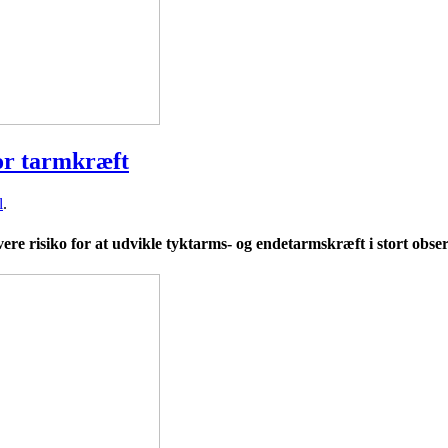
for tarmkræft
l
.
risiko for at udvikle tyktarms- og endetarmskræft i stort observ