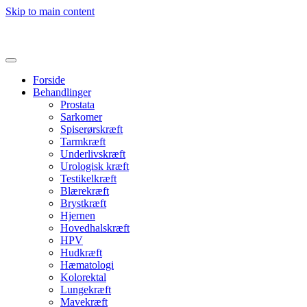
Skip to main content
Forside
Behandlinger
Prostata
Sarkomer
Spiserørskræft
Tarmkræft
Underlivskræft
Urologisk kræft
Testikelkræft
Blærekræft
Brystkræft
Hjernen
Hovedhalskræft
HPV
Hudkræft
Hæmatologi
Kolorektal
Lungekræft
Mavekræft