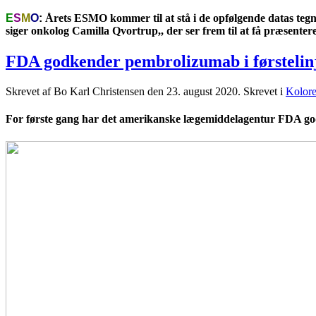
E
S
M
O
:
Årets ESMO kommer til at stå i de opfølgende datas tegn.
siger onkolog Camilla Qvortrup,, der ser frem til at få præsen
FDA godkender pembrolizumab i førstelinj
Skrevet af Bo Karl Christensen den
23. august 2020
. Skrevet i
Kolore
For første gang har det amerikanske lægemiddelagentur FDA god