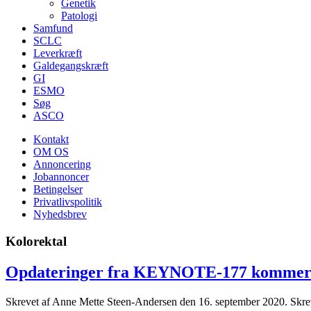
Genetik
Patologi
Samfund
SCLC
Leverkræft
Galdegangskræft
GI
ESMO
Søg
ASCO
Kontakt
OM OS
Annoncering
Jobannoncer
Betingelser
Privatlivspolitik
Nyhedsbrev
Kolorektal
Opdateringer fra KEYNOTE-177 kommer ti
Skrevet af Anne Mette Steen-Andersen den
16. september 2020
. Skre