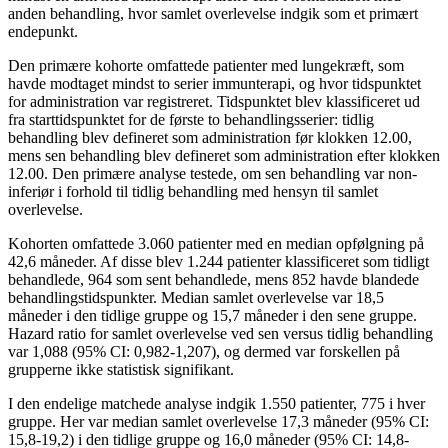
anden behandling, hvor samlet overlevelse indgik som et primært
endepunkt.
Den primære kohorte omfattede patienter med lungekræft, som
havde modtaget mindst to serier immunterapi, og hvor tidspunktet
for administration var registreret. Tidspunktet blev klassificeret ud
fra starttidspunktet for de første to behandlingsserier: tidlig
behandling blev defineret som administration før klokken 12.00,
mens sen behandling blev defineret som administration efter klokken
12.00. Den primære analyse testede, om sen behandling var non-
inferiør i forhold til tidlig behandling med hensyn til samlet
overlevelse.
Kohorten omfattede 3.060 patienter med en median opfølgning på
42,6 måneder. Af disse blev 1.244 patienter klassificeret som tidligt
behandlede, 964 som sent behandlede, mens 852 havde blandede
behandlingstidspunkter. Median samlet overlevelse var 18,5
måneder i den tidlige gruppe og 15,7 måneder i den sene gruppe.
Hazard ratio for samlet overlevelse ved sen versus tidlig behandling
var 1,088 (95% CI: 0,982-1,207), og dermed var forskellen på
grupperne ikke statistisk signifikant.
I den endelige matchede analyse indgik 1.550 patienter, 775 i hver
gruppe. Her var median samlet overlevelse 17,3 måneder (95% CI:
15,8-19,2) i den tidlige gruppe og 16,0 måneder (95% CI: 14,8-