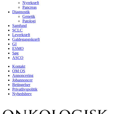
Nyrekræft
Pancreas
Diagnostik
Genetik
Patologi
Samfund
SCLC
Leverkræft
Galdegangskræft
GI
ESMO
Søg
ASCO
Kontakt
OM OS
Annoncering
Jobannoncer
Betingelser
Privatlivspolitik
Nyhedsbrev