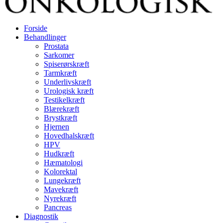
Forside
Behandlinger
Prostata
Sarkomer
Spiserørskræft
Tarmkræft
Underlivskræft
Urologisk kræft
Testikelkræft
Blærekræft
Brystkræft
Hjernen
Hovedhalskræft
HPV
Hudkræft
Hæmatologi
Kolorektal
Lungekræft
Mavekræft
Nyrekræft
Pancreas
Diagnostik