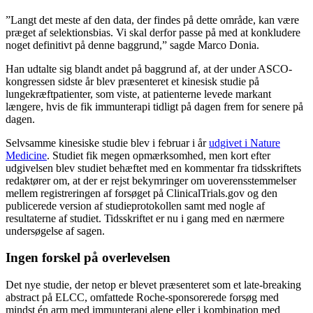
”Langt det meste af den data, der findes på dette område, kan være
præget af selektionsbias. Vi skal derfor passe på med at konkludere
noget definitivt på denne baggrund,” sagde Marco Donia.
Han udtalte sig blandt andet på baggrund af, at der under ASCO-
kongressen sidste år blev præsenteret et kinesisk studie på
lungekræftpatienter, som viste, at patienterne levede markant
længere, hvis de fik immunterapi tidligt på dagen frem for senere på
dagen.
Selvsamme kinesiske studie blev i februar i år
udgivet i Nature
Medicine
. Studiet fik megen opmærksomhed, men kort efter
udgivelsen blev studiet behæftet med en kommentar fra tidsskriftets
redaktører om, at der er rejst bekymringer om uoverensstemmelser
mellem registreringen af forsøget på ClinicalTrials.gov og den
publicerede version af studieprotokollen samt med nogle af
resultaterne af studiet. Tidsskriftet er nu i gang med en nærmere
undersøgelse af sagen.
Ingen forskel på overlevelsen
Det nye studie, der netop er blevet præsenteret som et late-breaking
abstract på ELCC, omfattede Roche-sponsorerede forsøg med
mindst én arm med immunterapi alene eller i kombination med