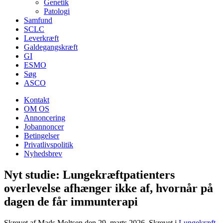
Genetik
Patologi
Samfund
SCLC
Leverkræft
Galdegangskræft
GI
ESMO
Søg
ASCO
Kontakt
OM OS
Annoncering
Jobannoncer
Betingelser
Privatlivspolitik
Nyhedsbrev
Nyt studie: Lungekræftpatienters
overlevelse afhænger ikke af, hvornår på
dagen de får immunterapi
Skrevet af Mads Moltsen den
29. marts 2026
. Skrevet i
Lungekræft
.