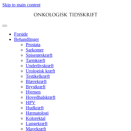
Skip to main content
Forside
Behandlinger
Prostata
Sarkomer
Spiserørskræft
Tarmkræft
Underlivskræft
Urologisk kræft
Testikelkræft
Blærekræft
Brystkræft
Hjernen
Hovedhalskræft
HPV
Hudkræft
Hæmatologi
Kolorektal
Lungekræft
Mavekræft