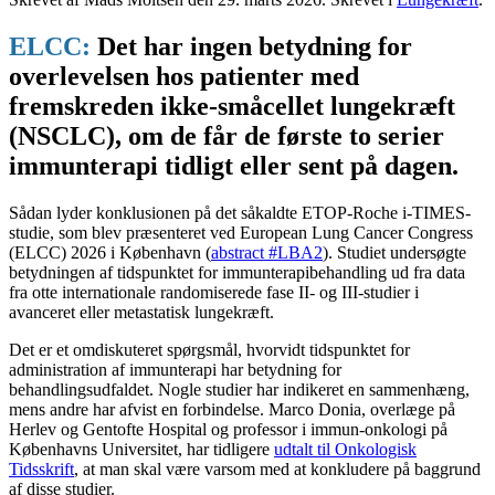
ELCC:
Det har ingen betydning for
overlevelsen hos patienter med
fremskreden ikke-småcellet lungekræft
(NSCLC), om de får de første to serier
immunterapi tidligt eller sent på dagen.
Sådan lyder konklusionen på det såkaldte ETOP-Roche i-TIMES-
studie, som blev præsenteret ved European Lung Cancer Congress
(ELCC) 2026 i København (
abstract #LBA2
). Studiet undersøgte
betydningen af tidspunktet for immunterapibehandling ud fra data
fra otte internationale randomiserede fase II- og III-studier i
avanceret eller metastatisk lungekræft.
Det er et omdiskuteret spørgsmål, hvorvidt tidspunktet for
administration af immunterapi har betydning for
behandlingsudfaldet. Nogle studier har indikeret en sammenhæng,
mens andre har afvist en forbindelse. Marco Donia, overlæge på
Herlev og Gentofte Hospital og professor i immun-onkologi på
Københavns Universitet, har tidligere
udtalt til Onkologisk
Tidsskrift
, at man skal være varsom med at konkludere på baggrund
af disse studier.