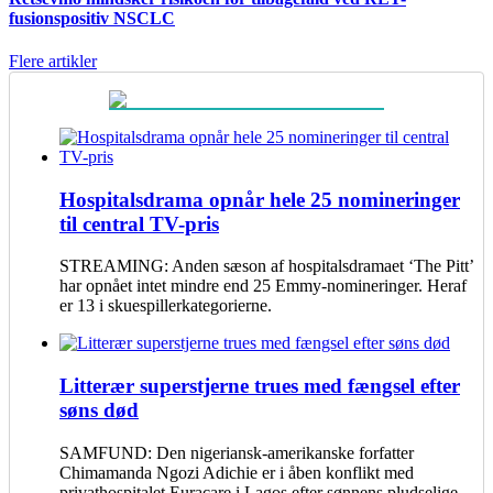
fusionspositiv NSCLC
Flere artikler
Hospitalsdrama opnår hele 25 nomineringer
til central TV-pris
STREAMING: Anden sæson af hospitalsdramaet ‘The Pitt’
har opnået intet mindre end 25 Emmy-nomineringer. Heraf
er 13 i skuespillerkategorierne.
Litterær superstjerne trues med fængsel efter
søns død
SAMFUND: Den nigeriansk-amerikanske forfatter
Chimamanda Ngozi Adichie er i åben konflikt med
privathospitalet Euracare i Lagos efter sønnens pludselige