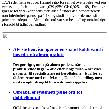
17,7) i den sene gruppe. Hazard ratio for samlet overlevelse ved sen
versus tidlig behandling var 1,039 (95% CI: 0,925-1,168). Den øvre
grænse for 95%-konfidensintervallet lå under den prædefinerede
non-inferioritetsgrænse på 1,18, og studiet opfyldte dermed sit
primære endepunkt. Med andre ord var sen behandling non-inferiør
i forhold til tidlig behandling.
Afviste henvisninger er en spand koldt vand i
hovedet på almen praksis
Det gør rigtig ondt på almen praksis, når de
praktiserende læger – ofte efter lange tilløb – henviser
patienter til specialisterne på hospitalerne – kun for at
få dem retur med en afvisning. Uden behandling, men
med en opfordring til fornyede undersøgelser.
Off-label er systemets pæne ord for
dobbeltmoral
Off-label anvendelse af medicin kommer nok aldrig på