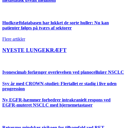
metastatisk uvealt melanom
Hudkræftdatabasen har lukket de sorte huller: Nu kan
patienter følges på tværs af sektorer
Flere artikler
NYESTE LUNGEKRÆFT
Ivonescimab forlænger overlevelsen ved planocellulær NSCLC
Syv år med CROWN-studiet: Flertallet er stadig i live uden
progression
Ny EGFR-hæmmer forbedrer intrakranielt respons ved
EGFR-muteret NSCLC med hjernemetastaser
Retsevmo mindsker risikoen for tilbagefald ved RET-