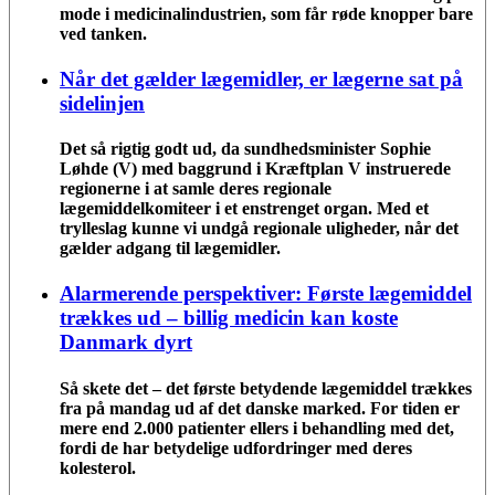
mode i medicinalindustrien, som får røde knopper bare
ved tanken.
Når det gælder lægemidler, er lægerne sat på
sidelinjen
Det så rigtig godt ud, da sundhedsminister Sophie
Løhde (V) med baggrund i Kræftplan V instruerede
regionerne i at samle deres regionale
lægemiddelkomiteer i et enstrenget organ. Med et
trylleslag kunne vi undgå regionale uligheder, når det
gælder adgang til lægemidler.
Alarmerende perspektiver: Første lægemiddel
trækkes ud – billig medicin kan koste
Danmark dyrt
Så skete det – det første betydende lægemiddel trækkes
fra på mandag ud af det danske marked. For tiden er
mere end 2.000 patienter ellers i behandling med det,
fordi de har betydelige udfordringer med deres
kolesterol.