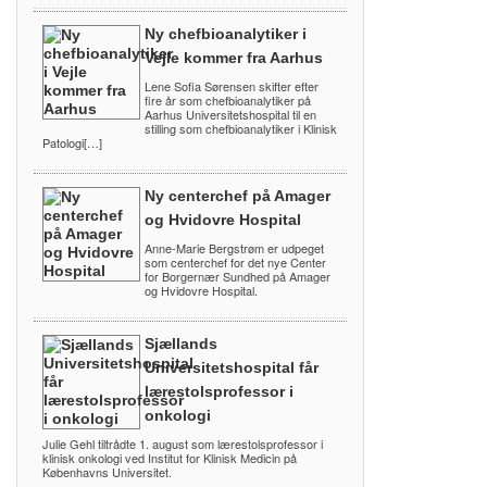
Ny chefbioanalytiker i
Vejle kommer fra Aarhus
Lene Sofia Sørensen skifter efter
fire år som chefbioanalytiker på
Aarhus Universitetshospital til en
stilling som chefbioanalytiker i Klinisk
Patologi[…]
Ny centerchef på Amager
og Hvidovre Hospital
Anne-Marie Bergstrøm er udpeget
som centerchef for det nye Center
for Borgernær Sundhed på Amager
og Hvidovre Hospital.
Sjællands
Universitetshospital får
lærestolsprofessor i
onkologi
Julie Gehl tiltrådte 1. august som lærestolsprofessor i
klinisk onkologi ved Institut for Klinisk Medicin på
Københavns Universitet.