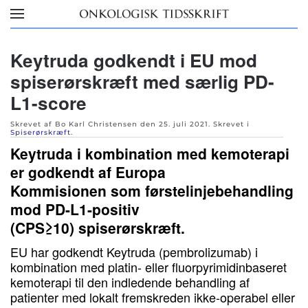
Skip to main content
Keytruda godkendt i EU mod
spiserørskræft med særlig PD-
L1-score
Skrevet af Bo Karl Christensen den
25. juli 2021
. Skrevet i
Spiserørskræft
.
Keytruda i kombination med kemoterapi
er godkendt af Europa
Kommisionen som førstelinjebehandling
mod PD-L1-positiv
(CPS≥10) spiserørskræft.
EU har godkendt Keytruda (pembrolizumab) i
kombination med platin- eller fluorpyrimidinbaseret
kemoterapi til den indledende behandling af
patienter med lokalt fremskreden ikke-operabel eller