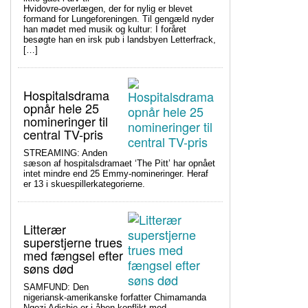
Hvidovre-overlægen, der for nylig er blevet
formand for Lungeforeningen. Til gengæld nyder
han mødet med musik og kultur: I foråret
besøgte han en irsk pub i landsbyen Letterfrack,
[…]
Hospitalsdrama
opnår hele 25
nomineringer til
central TV-pris
STREAMING: Anden
sæson af hospitalsdramaet ‘The Pitt’ har opnået
intet mindre end 25 Emmy-nomineringer. Heraf
er 13 i skuespillerkategorierne.
Litterær
superstjerne trues
med fængsel efter
søns død
SAMFUND: Den
nigeriansk-amerikanske forfatter Chimamanda
Ngozi Adichie er i åben konflikt med