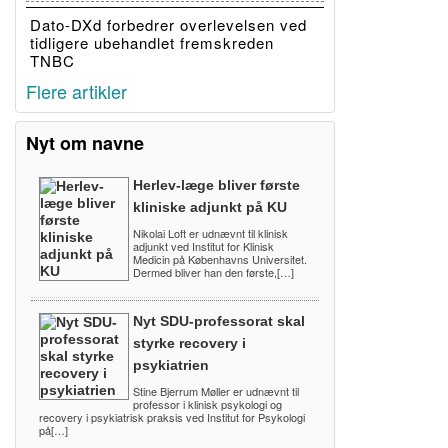
Dato-DXd forbedrer overlevelsen ved
tidligere ubehandlet fremskreden
TNBC
Flere artikler
Nyt om navne
Herlev-læge bliver første
kliniske adjunkt på KU
Nikolai Loft er udnævnt til klinisk
adjunkt ved Institut for Klinisk
Medicin på Københavns Universitet.
Dermed bliver han den første,[…]
Nyt SDU-professorat skal
styrke recovery i
psykiatrien
Stine Bjerrum Møller er udnævnt til
professor i klinisk psykologi og
recovery i psykiatrisk praksis ved Institut for Psykologi
på[…]