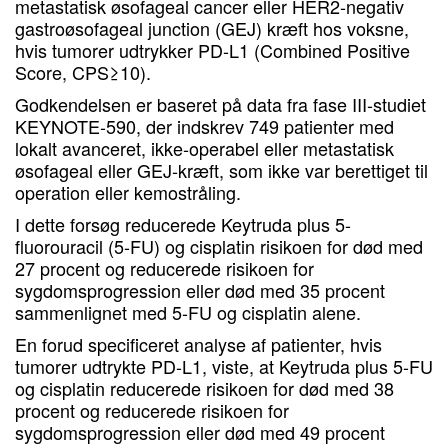
metastatisk øsofageal cancer eller HER2-negativ
gastroøsofageal junction (GEJ) kræft hos voksne,
hvis tumorer udtrykker PD-L1 (Combined Positive
Score, CPS≥10).
Godkendelsen er baseret på data fra fase III-studiet
KEYNOTE-590, der indskrev 749 patienter med
lokalt avanceret, ikke-operabel eller metastatisk
øsofageal eller GEJ-kræft, som ikke var berettiget til
operation eller kemostråling.
I dette forsøg reducerede Keytruda plus 5-
fluorouracil (5-FU) og cisplatin risikoen for død med
27 procent og reducerede risikoen for
sygdomsprogression eller død med 35 procent
sammenlignet med 5-FU og cisplatin alene.
En forud specificeret analyse af patienter, hvis
tumorer udtrykte PD-L1, viste, at Keytruda plus 5-FU
og cisplatin reducerede risikoen for død med 38
procent og reducerede risikoen for
sygdomsprogression eller død med 49 procent