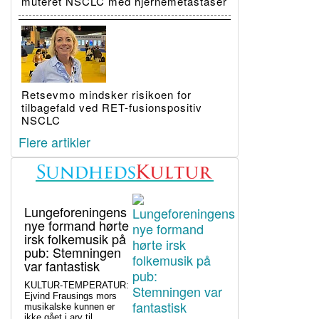
muteret NSCLC med hjernemetastaser
Retsevmo mindsker risikoen for
tilbagefald ved RET-fusionspositiv
NSCLC
Flere artikler
Lungeforeningens
nye formand hørte
irsk folkemusik på
pub: Stemningen
var fantastisk
KULTUR-TEMPERATUR:
Ejvind Frausings mors
musikalske kunnen er
ikke gået i arv til