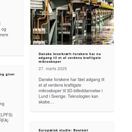
t
b og
mere
Danske leverkræft-forskere har nu
adgang til et af verdens kraftigste
mikroskoper
27. marts 2025
ing giver
Danske forskere har fået adgang til
et af verdens kraftigste
mikroskoper til 3D-billeddannelse i
Lund i Sverige. Teknologien kan
skabe…
ing
 (LPFS)
(RFA)
Europæisk studie: Bestemt