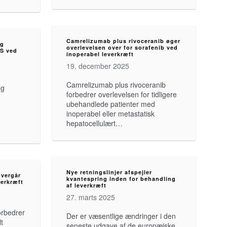
Camrelizumab plus rivoceranib øger
og
overlevelsen over for sorafenib ved
FS ved
inoperabel leverkræft
19. december 2025
Camrelizumab plus rivoceranib
og
forbedrer overlevelsen for tidligere
ubehandlede patienter med
inoperabel eller metastatisk
hepatocellulært…
Nye retningslinjer afspejler
overgår
kvantespring inden for behandling
verkræft
af leverkræft
27. marts 2025
orbedrer
Der er væsentlige ændringer i den
t
seneste udgave af de europæiske