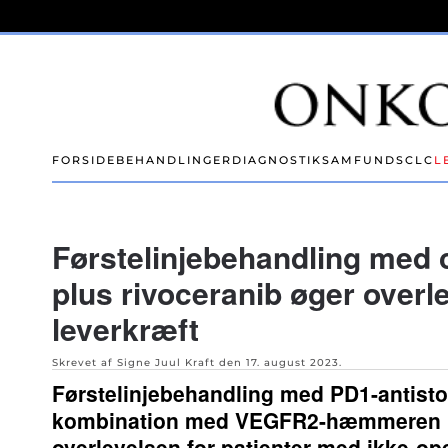
Skip to main content
FORSIDE
BEHANDLINGER
DIAGNOSTIK
SAMFUND
SCLC
L
Førstelinjebehandling med
plus rivoceranib øger overl
leverkræft
Skrevet af Signe Juul Kraft den
17. august 2023
.
Førstelinjebehandling med PD1-antisto
kombination med VEGFR2-hæmmeren ri
overlevelsen for patienter med ikke-op