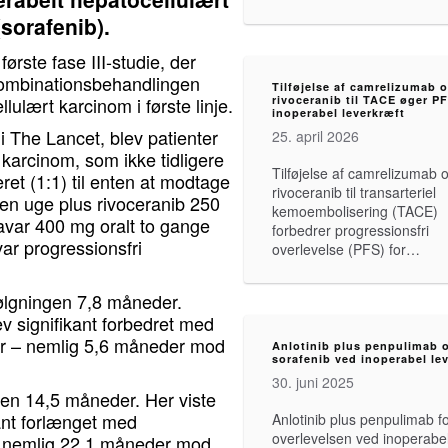
orafenib).
første fase III-studie, der
kombinationsbehandlingen
Tilføjelse af ​​camrelizumab 
lulært karcinom i første linje.
rivoceranib til TACE øger P
inoperabel leverkræft
 i The Lancet, blev patienter
25. april 2026
 karcinom, som ikke tidligere
Tilføjelse af ​​camrelizumab 
t (1:1) til enten at modtage
rivoceranib til transarteriel
en uge plus rivoceranib 250
kemoembolisering (TACE)
xavar 400 mg oralt to gange
forbedrer progressionsfri
ar progressionsfri
overlevelse (PFS) for…
ølgningen 7,8 måneder.
v signifikant forbedret med
var – nemlig 5,6 måneder mod
Anlotinib plus penpulimab 
sorafenib ved inoperabel le
30. juni 2025
en 14,5 måneder. Her viste
ant forlænget med
Anlotinib plus penpulimab f
overlevelsen ved inoperabel
– nemlig 22,1 måneder mod