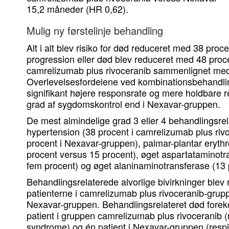
15,2 måneder (HR 0,62).
Mulig ny førstelinje behandling
Alt i alt blev risiko for død reduceret med 38 proc
progression eller død blev reduceret med 48 pro
camrelizumab plus rivoceranib sammenlignet me
Overlevelsesfordelene ved kombinationsbehandlin
signifikant højere responsrate og mere holdbare 
grad af sygdomskontrol end i Nexavar-gruppen.
De mest almindelige grad 3 eller 4 behandlingsrel
hypertension (38 procent i camrelizumab plus ri
procent i Nexavar-gruppen), palmar-plantar eryt
procent versus 15 procent), øget aspartataminotr
fem procent) og øget alaninaminotransferase (13 p
Behandlingsrelaterede alvorlige bivirkninger blev 
patienterne i camrelizumab plus rivoceranib-grup
Nexavar-gruppen. Behandlingsrelateret død foreko
patient i gruppen camrelizumab plus rivoceranib (
syndrome) og én patient i Nexavar-gruppen (respi