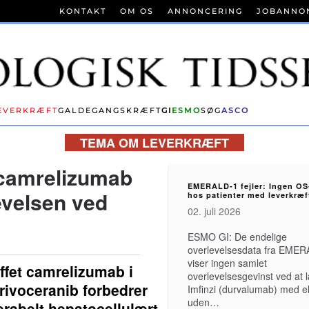
KONTAKT
OM OS
ANNONCERING
JOBANNO
EVERKRÆFT
GALDEGANGSKRÆFT
GI
ESMO
SØG
ASCO
TEMA OM LEVERKRÆFT
 camrelizumab
EMERALD-1 fejler: Ingen OS
evelsen ved
hos patienter med leverkræf
02. juli 2026
ESMO GI: De endelige
overlevelsesdata fra EME
viser ingen samlet
ffet camrelizumab i
overlevelsesgevinst ved at
voceranib forbedrer
Imfinzi (durvalumab) med el
uden…
erabelt hepatocellulært