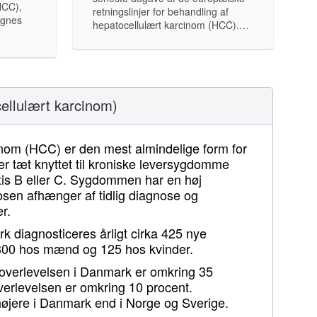
HCC),
retningslinjer for behandling af
ignes
hepatocellulært karcinom (HCC).…
ellulært karcinom)
nom (HCC) er den mest almindelige form for
er tæt knyttet til kroniske leversygdomme
tis B eller C. Sygdommen har en høj
sen afhænger af tidlig diagnose og
r.
k diagnosticeres årligt cirka 425 nye
 300 hos mænd og 125 hos kvinder.
overlevelsen i Danmark er omkring 35
erlevelsen er omkring 10 procent.
øjere i Danmark end i Norge og Sverige.