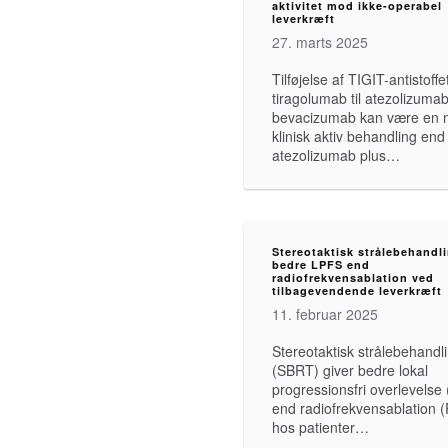
aktivitet mod ikke-operabel
leverkræft
27. marts 2025
Tilføjelse af TIGIT-antistoffe
tiragolumab til atezolizuma
bevacizumab kan være en 
klinisk aktiv behandling end
atezolizumab plus…
Stereotaktisk strålebehandl
bedre LPFS end
radiofrekvensablation ved
tilbagevendende leverkræft
11. februar 2025
Stereotaktisk strålebehandl
(SBRT) giver bedre lokal
progressionsfri overlevelse
end radiofrekvensablation 
hos patienter…