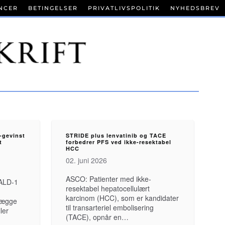
NCER
BETINGELSER
PRIVATLIVSPOLITIK
NYHEDSBREV
-gevinst
STRIDE plus lenvatinib og TACE
t
forbedrer PFS ved ikke-resektabel
HCC
02. juni 2026
ASCO: Patienter med ikke-
RALD-1
resektabel hepatocellulært
karcinom (HCC), som er kandidater
 lægge
til transarteriel embolisering
ler
(TACE), opnår en…