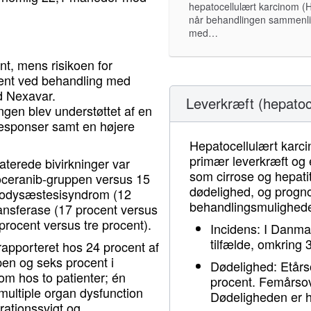
hepatocellulært karcinom (
når behandlingen sammenl
med…
ent, mens risikoen for
cent ved behandling med
d Nexavar.
Leverkræft (hepatoc
gen blev understøttet af en
responser samt en højere
Hepatocellulært karci
primær leverkræft og 
aterede bivirkninger var
som cirrose og hepati
voceranib-gruppen versus 15
dødelighed, og progno
hrodysæstesisyndrom (12
behandlingsmulighede
ansferase (17 procent versus
rocent versus tre procent).
Incidens: I Danmar
tilfælde, omkring
rapporteret hos 24 procent af
pen og seks procent i
Dødelighed: Etårs
m hos to patienter; én
procent. Femårsov
multiple organ dysfunction
Dødeligheden er h
rationssvigt og