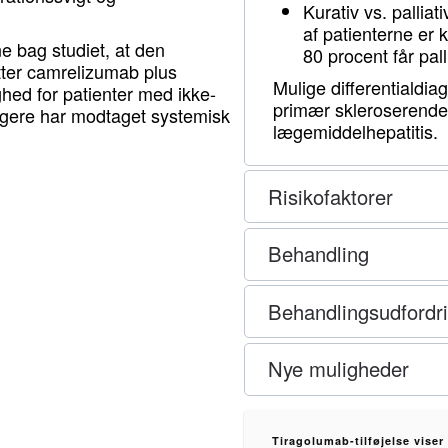
Kurativ vs. pallia
af patienterne er k
e bag studiet, at den
80 procent får pall
øtter camrelizumab plus
Mulige differentialdia
hed for patienter med ikke-
primær skleroserende 
ligere har modtaget systemisk
lægemiddelhepatitis.
Risikofaktorer
Behandling
Behandlingsudfordr
Nye muligheder
Tiragolumab-tilføjelse viser