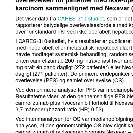
karcinom sammenlignet med Nexavar (s
Det viser data fra
CARES-310-studiet
, som er det 
rapporterer betydelige overlevelsesfordele med 
over for standard-TKI ved ikke-operabelt hepatocel
I CARES-310-studiet, hvis resultater er publiceret
med inoperabelt eller metastatisk hepatocellulært
havde modtaget systemisk behandling, randomisere
enten camrelizumab 200 mg intravenøst hver and
mg oralt én gang dagligt (272 patienter) eller Ne
dagligt (271 patienter). De primære endepunkter v
overlevelse (PFS) og samlet overlevelse (OS).
Ved den primære analyse for PFS var medianopf
Resultaterne viser, at den gennemsnitlige PFS ble
camrelizumab plus rivoceranib i forhold til Nexa
3,7 måneder (hazard ratio (HR) 0,52).
Ved interimanalysen for OS var medianopfølgning
analysen, at den gennemsnitlige OS blev signifik
camrelizumab plus rivoceranib versus Nexavar 