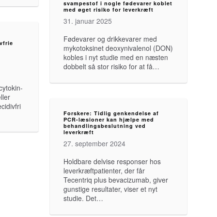
svampestof i nogle fødevarer koblet
med øget risiko for leverkræft
31. januar 2025
Fødevarer og drikkevarer med
vfrie
mykotoksinet deoxynivalenol (DON)
kobles i nyt studie med en næsten
dobbelt så stor risiko for at få…
ytokin-
ller
cidivfri
Forskere: Tidlig genkendelse af
PCR-læsioner kan hjælpe med
behandlingsbeslutning ved
leverkræft
27. september 2024
Holdbare delvise responser hos
leverkræftpatienter, der får
Tecentriq plus bevacizumab, giver
gunstige resultater, viser et nyt
studie. Det…