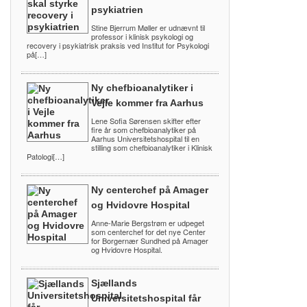
psykiatrien
Stine Bjerrum Møller er udnævnt til
professor i klinisk psykologi og
recovery i psykiatrisk praksis ved Institut for Psykologi
på[…]
Ny chefbioanalytiker i
Vejle kommer fra Aarhus
Lene Sofia Sørensen skifter efter
fire år som chefbioanalytiker på
Aarhus Universitetshospital til en
stilling som chefbioanalytiker i Klinisk
Patologi[…]
Ny centerchef på Amager
og Hvidovre Hospital
Anne-Marie Bergstrøm er udpeget
som centerchef for det nye Center
for Borgernær Sundhed på Amager
og Hvidovre Hospital.
Sjællands
Universitetshospital får