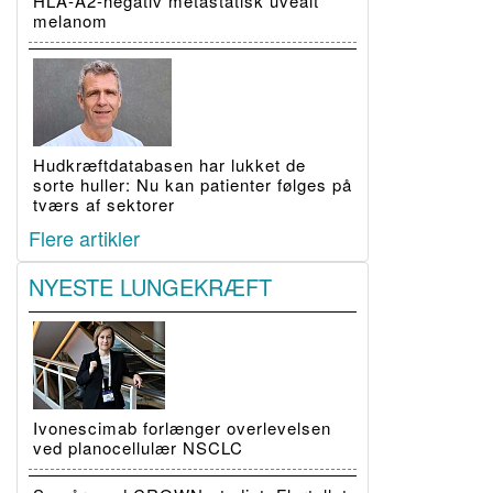
HLA-A2-negativ metastatisk uvealt
melanom
Hudkræftdatabasen har lukket de
sorte huller: Nu kan patienter følges på
tværs af sektorer
Flere artikler
NYESTE LUNGEKRÆFT
Ivonescimab forlænger overlevelsen
ved planocellulær NSCLC