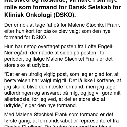
rolle som formand for Dansk Selskab for
Klinisk Onkologi (DSKO).
Der er nok at tage fat på for Malene Støchkel Frank
efter hun kort før påske blev valgt som den nye
formand for DSKO.
Hun har netop overtaget posten fra Lotte Engell-
Nørregård, der nåede at sidde på posten i to
perioder, og ifølge Malene Støchkel Frank er det
store sko at udfylde.
“Det er en utrolig vigtig post, som jeg er glad for, at
bestyrelsen har valgt mig til. Det lå ikke i kortene, at
jeg skulle blive den næste formand, men jeg tager
udfordringen og ansvaret på mig, og jeg vil gøre mit
allerbedste, for jeg ved, at det er store sko at
udfylde,” siger den nye formand.
Med Malene Støchkel Frank som formand er det
første gang, at formandskabet er repræsenteret fra
Region Sjælland. De forrige formænd har blandt