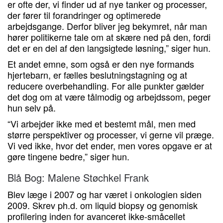
er ofte der, vi finder ud af nye tanker og processer,
der fører til forandringer og optimerede
arbejdsgange. Derfor bliver jeg bekymret, når man
hører politikerne tale om at skære ned på den, fordi
det er en del af den langsigtede løsning,” siger hun.
Et andet emne, som også er den nye formands
hjertebarn, er fælles beslutningstagning og at
reducere overbehandling. For alle punkter gælder
det dog om at være tålmodig og arbejdssom, peger
hun selv på.
“Vi arbejder ikke med et bestemt mål, men med
større perspektiver og processer, vi gerne vil præge.
Vi ved ikke, hvor det ender, men vores opgave er at
gøre tingene bedre,” siger hun.
Blå Bog: Malene Støchkel Frank
Blev læge i 2007 og har været i onkologien siden
2009. Skrev ph.d. om liquid biopsy og genomisk
profilering inden for avanceret ikke-småcellet