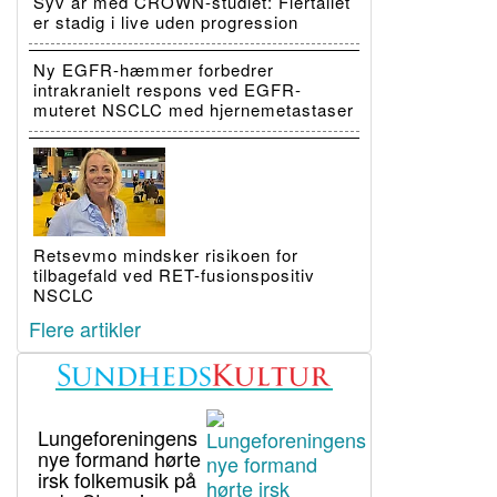
Syv år med CROWN-studiet: Flertallet
er stadig i live uden progression
Ny EGFR-hæmmer forbedrer
intrakranielt respons ved EGFR-
muteret NSCLC med hjernemetastaser
Retsevmo mindsker risikoen for
tilbagefald ved RET-fusionspositiv
NSCLC
Flere artikler
Lungeforeningens
nye formand hørte
irsk folkemusik på