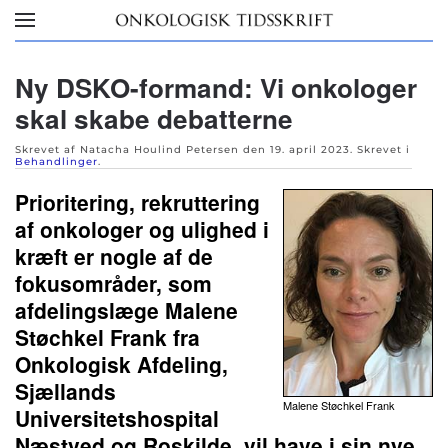
Skip to main content
Ny DSKO-formand: Vi onkologer
skal skabe debatterne
Skrevet af Natacha Houlind Petersen den
19. april 2023
. Skrevet i
Behandlinger
.
Prioritering, rekruttering
af onkologer og ulighed i
kræft er nogle af de
fokusområder, som
afdelingslæge Malene
Støchkel Frank fra
Onkologisk Afdeling,
Sjællands
Malene Støchkel Frank
Universitetshospital
Næstved og Roskilde, vil have i sin nye