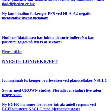
dødeligheden er lav
Ny kombination forlænger PFS ved HLA-A2-negativ
metastatisk uvealt melanom
Hudkræftdatabasen har lukket de sorte huller: Nu kan
patienter følges på tværs af sektorer
Flere artikler
NYESTE LUNGEKRÆFT
Ivonescimab forlænger overlevelsen ved planocellulær NSCLC
Syv år med CROWN-studiet: Flertallet er stadig i live uden
progression
Ny EGFR-hæmmer forbedrer intrakranielt respons ved
EGFR-muteret NSCLC med hjernemetastaser