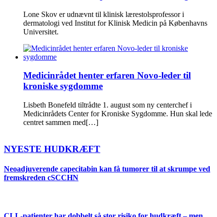
Lone Skov er udnævnt til klinisk lærestolsprofessor i
dermatologi ved Institut for Klinisk Medicin på Københavns
Universitet.
Medicinrådet henter erfaren Novo-leder til
kroniske sygdomme
Lisbeth Bonefeld tiltrådte 1. august som ny centerchef i
Medicinrådets Center for Kroniske Sygdomme. Hun skal lede
centret sammen med[…]
NYESTE HUDKRÆFT
Neoadjuverende capecitabin kan få tumorer til at skrumpe ved
fremskreden cSCCHN
CLL-patienter har dobbelt så stor risiko for hudkræft – men