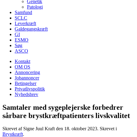
Genetik
Patologi
Samfund
SCLC
Leverkræft
Galdegangskræft
GI
ESMO
Søg
ASCO
Kontakt
OM OS
Annoncering
Jobannoncer
Betingelser
Privatlivspolitik
Nyhedsbrev
Samtaler med sygeplejerske forbedrer
sårbare brystkræftpatienters livskvalitet
Skrevet af Signe Juul Kraft den
18. oktober 2023
. Skrevet i
Brystkræft
.