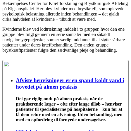
Bekæmpelses Center for Kræftforskning og Brystkirurgisk Afdeling
på Rigshospitalet. Her blev kvinder med brystkræft, som oplevede
psykologisk belastning allerede inden behandlingen – det gjaldt
cirka halvdelen af kvinderne – tilbudt at være med.
Kvinderne blev ved lodtrækning inddelt i to grupper, hvor den ene
gruppe blev fulgt gennem en serie samtaler med en såkaldt
navigatorsygeplejerske, som er særligt uddannet til at støtte sårbare
patienter under deres kræftbehandling. Den anden gruppe
brystkræftpatienter fulgte den sædvanlige pleje og behandling.
Afviste henvisninger er en spand koldt vand i
hovedet på almen praksis
Det gør rigtig ondt på almen praksis, når de
praktiserende læger – ofte efter lange tilløb – henviser
patienter til specialisterne på hospitalerne – kun for at
få dem retur med en afvisning. Uden behandling, men
med en opfordring til fornyede undersøgelser.