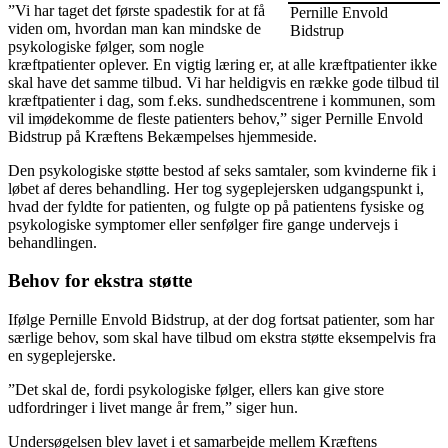
”Vi har taget det første spadestik for at få
Pernille Envold
viden om, hvordan man kan mindske de
Bidstrup
psykologiske følger, som nogle
kræftpatienter oplever. En vigtig læring er, at alle kræftpatienter ikke
skal have det samme tilbud. Vi har heldigvis en række gode tilbud til
kræftpatienter i dag, som f.eks. sundhedscentrene i kommunen, som
vil imødekomme de fleste patienters behov,” siger Pernille Envold
Bidstrup på Kræftens Bekæmpelses hjemmeside.
Den psykologiske støtte bestod af seks samtaler, som kvinderne fik i
løbet af deres behandling. Her tog sygeplejersken udgangspunkt i,
hvad der fyldte for patienten, og fulgte op på patientens fysiske og
psykologiske symptomer eller senfølger fire gange undervejs i
behandlingen.
Behov for ekstra støtte
Ifølge Pernille Envold Bidstrup, at der dog fortsat patienter, som har
særlige behov, som skal have tilbud om ekstra støtte eksempelvis fra
en sygeplejerske.
”Det skal de, fordi psykologiske følger, ellers kan give store
udfordringer i livet mange år frem,” siger hun.
Undersøgelsen blev lavet i et samarbejde mellem Kræftens