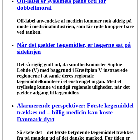
Off-label er systemets pæne ord for
dobbeltmoral
Off-label anvendelse af medicin kommer nok aldrig på
mode i medicinalindustrien, som får røde knopper bare
ved tanken.
Når det gælder lægemidler, er lægerne sat på
sidelinjen
Det så rigtig godt ud, da sundhedsminister Sophie
Løhde (V) med baggrund i Kræftplan V instruerede
regionerne i at samle deres regionale
lægemiddelkomiteer i et enstrenget organ. Med et
trylleslag kunne vi undgå regionale uligheder, når det
gælder adgang til lægemidler.
Alarmerende perspektiver: Første lægemiddel
trækkes ud – billig medicin kan koste
Danmark dyrt
Så skete det – det første betydende lægemiddel trækkes
fra på mandag ud af det danske marked. For tiden er