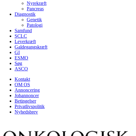
Nyrekræft
Pancreas
Diagnostik
Genetik
Patologi
Samfund
SCLC
Leverkræft
Galdegangskræft
GI
ESMO
Søg
ASCO
Kontakt
OM OS
Annoncering
Jobannoncer
Betingelser
Privatlivspolitik
Nyhedsbrev