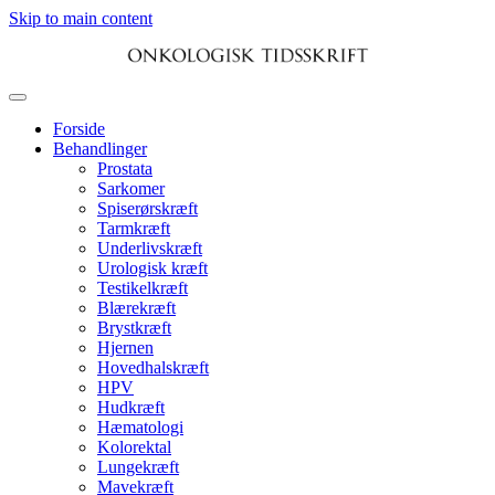
Skip to main content
Forside
Behandlinger
Prostata
Sarkomer
Spiserørskræft
Tarmkræft
Underlivskræft
Urologisk kræft
Testikelkræft
Blærekræft
Brystkræft
Hjernen
Hovedhalskræft
HPV
Hudkræft
Hæmatologi
Kolorektal
Lungekræft
Mavekræft