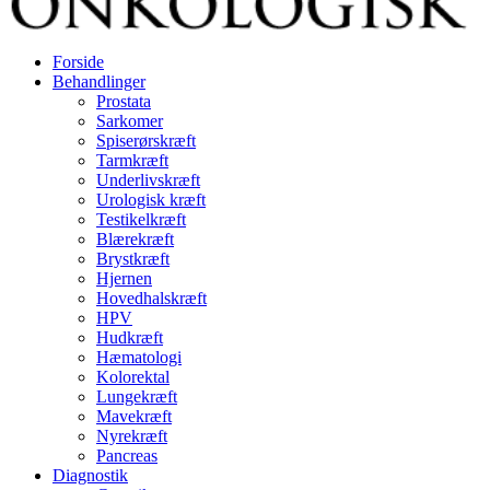
Forside
Behandlinger
Prostata
Sarkomer
Spiserørskræft
Tarmkræft
Underlivskræft
Urologisk kræft
Testikelkræft
Blærekræft
Brystkræft
Hjernen
Hovedhalskræft
HPV
Hudkræft
Hæmatologi
Kolorektal
Lungekræft
Mavekræft
Nyrekræft
Pancreas
Diagnostik