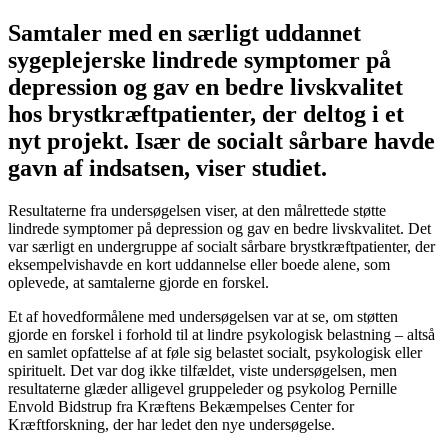
Samtaler med en særligt uddannet
sygeplejerske lindrede symptomer på
depression og gav en bedre livskvalitet
hos brystkræftpatienter, der deltog i et
nyt projekt. Især de socialt sårbare havde
gavn af indsatsen, viser studiet.
Resultaterne fra undersøgelsen viser, at den målrettede støtte
lindrede symptomer på depression og gav en bedre livskvalitet. Det
var særligt en undergruppe af socialt sårbare brystkræftpatienter, der
eksempelvishavde en kort uddannelse eller boede alene, som
oplevede, at samtalerne gjorde en forskel.
Et af hovedformålene med undersøgelsen var at se, om støtten
gjorde en forskel i forhold til at lindre psykologisk belastning – altså
en samlet opfattelse af at føle sig belastet socialt, psykologisk eller
spirituelt. Det var dog ikke tilfældet, viste undersøgelsen, men
resultaterne glæder alligevel gruppeleder og psykolog Pernille
Envold Bidstrup fra Kræftens Bekæmpelses Center for
Kræftforskning, der har ledet den nye undersøgelse.