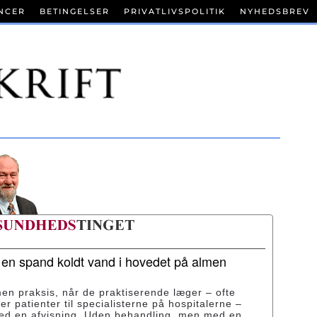
NCER
BETINGELSER
PRIVATLIVSPOLITIK
NYHEDSBREV
r en spand koldt vand i hovedet på almen
men praksis, når de praktiserende læger – ofte
ser patienter til specialisterne på hospitalerne –
med en afvisning. Uden behandling, men med en