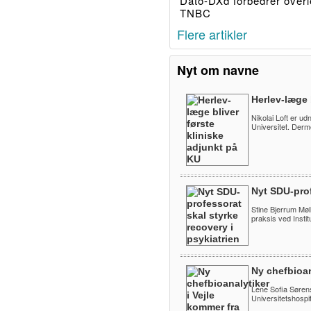
Dato-DXd forbedrer overl
TNBC
Flere artikler
Nyt om navne
Herlev-læge 
Nikolai Loft er ud
Universitet. Derm
Nyt SDU-prof
Stine Bjerrum Møll
praksis ved Instit
Ny chefbioan
Lene Sofia Sørens
Universitetshospita