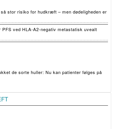
 så stor risiko for hudkræft – men dødeligheden er
r PFS ved HLA-A2-negativ metastatisk uvealt
ket de sorte huller: Nu kan patienter følges på
ÆFT