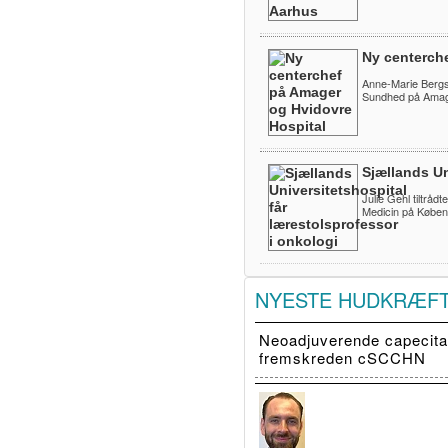
Ny centerch
Anne-Marie Bergs
Sundhed på Amage
Sjællands Un
Julie Gehl tiltråd
Medicin på Køben
NYESTE HUDKRÆF
Neoadjuverende capecitab
fremskreden cSCCHN