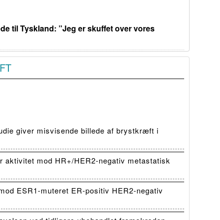
de til Tyskland: ”Jeg er skuffet over vores
FT
die giver misvisende billede af brystkræft i
 aktivitet mod HR+/HER2-negativ metastatisk
mod ESR1-muteret ER-positiv HER2-negativ