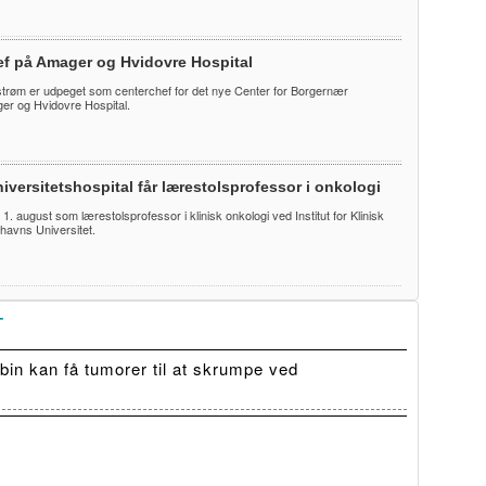
ef på Amager og Hvidovre Hospital
trøm er udpeget som centerchef for det nye Center for Borgernær
r og Hvidovre Hospital.
iversitetshospital får lærestolsprofessor i onkologi
te 1. august som lærestolsprofessor i klinisk onkologi ved Institut for Klinisk
havns Universitet.
T
in kan få tumorer til at skrumpe ved