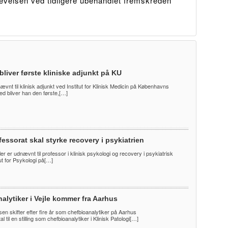
evelsen ved tidligere ubehandlet fremskreden
bliver første kliniske adjunkt på KU
nævnt til klinisk adjunkt ved Institut for Klinisk Medicin på Københavns
ed bliver han den første,[…]
essorat skal styrke recovery i psykiatrien
er er udnævnt til professor i klinisk psykologi og recovery i psykiatrisk
ut for Psykologi på[…]
alytiker i Vejle kommer fra Aarhus
en skifter efter fire år som chefbioanalytiker på Aarhus
l til en stilling som chefbioanalytiker i Klinisk Patologi[…]