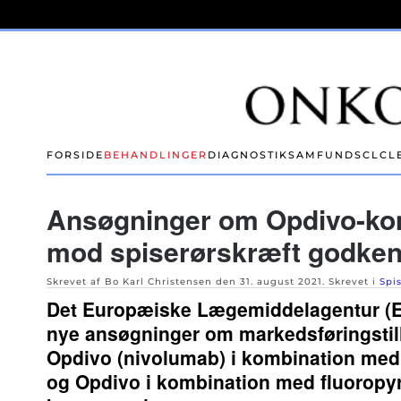
Skip to main content
FORSIDE
BEHANDLINGER
DIAGNOSTIK
SAMFUND
SCLC
L
Ansøgninger om Opdivo-ko
mod spiserørskræft godken
Skrevet af Bo Karl Christensen den
31. august 2021
. Skrevet i
Spi
Det Europæiske Lægemiddelagentur (E
nye ansøgninger om markedsføringstil
Opdivo (nivolumab) i kombination med
og Opdivo i kombination med fluoropyr