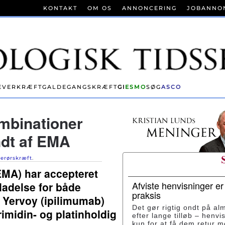
KONTAKT
OM OS
ANNONCERING
JOBANNO
EVERKRÆFT
GALDEGANGSKRÆFT
GI
ESMO
SØG
ASCO
mbinationer
dt af EMA
serørskræft
.
MA) har accepteret
Afviste henvisninger e
ladelse for både
praksis
 Yervoy (ipilimumab)
Det gør rigtig ondt på al
imidin- og platinholdig
efter lange tilløb – henvi
kun for at få dem retur 