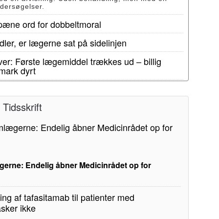
ndersøgelser.
 pæne ord for dobbeltmoral
ler, er lægerne sat på sidelinjen
er: Første lægemiddel trækkes ud – billig
mark dyrt
Tidsskrift
erne: Endelig åbner Medicinrådet op for