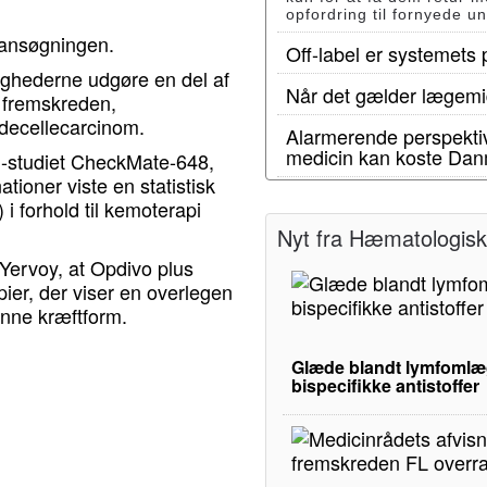
opfordring til fornyede u
 ansøgningen.
Off-label er systemets
lighederne udgøre en del af
Når det gælder lægemid
, fremskreden,
adecellecarcinom.
Alarmerende perspektiv
medicin kan koste Dan
II-studiet CheckMate-648,
oner viste en statistisk
 i forhold til kemoterapi
Nyt fra Hæmatologisk 
 Yervoy, at Opdivo plus
ier, der viser en overlegen
enne kræftform.
Glæde blandt lymfomlæg
bispecifikke antistoffer