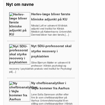
Nyt om navne
Herlev-læge bliver første
kliniske adjunkt på KU
Nikolai Loft er udnævnt til klinisk
adjunkt ved Institut for Klinisk
Medicin på Københavns Universitet.
Dermed bliver han den første,[…]
Nyt SDU-professorat skal
styrke recovery i
psykiatrien
Stine Bjerrum Møller er udnævnt til
professor i klinisk psykologi og
recovery i psykiatrisk praksis ved Institut for Psykologi
på[…]
Ny chefbioanalytiker i
Vejle kommer fra Aarhus
Lene Sofia Sørensen skifter efter
fire år som chefbioanalytiker på
Aarhus Universitetshospital til en
stilling som chefbioanalytiker i Klinisk