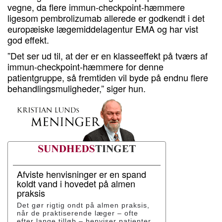
vegne, da flere immun-checkpoint-hæmmere
ligesom pembrolizumab allerede er godkendt i det
europæiske lægemiddelagentur EMA og har vist
god effekt.
”Det ser ud til, at der er en klasseeffekt på tværs af
immun-checkpoint-hæmmere for denne
patientgruppe, så fremtiden vil byde på endnu flere
behandlingsmuligheder,” siger hun.
Afviste henvisninger er en spand
koldt vand i hovedet på almen
praksis
Det gør rigtig ondt på almen praksis,
når de praktiserende læger – ofte
efter lange tilløb – henviser patienter