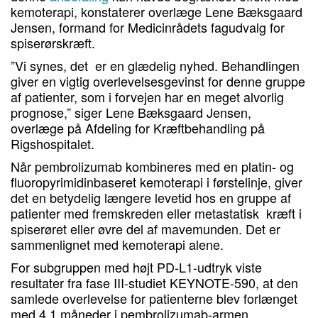
kemoterapi, konstaterer overlæge Lene Bæksgaard
Jensen, formand for Medicinrådets fagudvalg for
spiserørskræft.
”Vi synes, det er en glædelig nyhed. Behandlingen
giver en vigtig overlevelsesgevinst for denne gruppe
af patienter, som i forvejen har en meget alvorlig
prognose,” siger Lene Bæksgaard Jensen,
overlæge på Afdeling for Kræftbehandling på
Rigshospitalet.
Når pembrolizumab kombineres med en platin- og
fluoropyrimidinbaseret kemoterapi i førstelinje, giver
det en betydelig længere levetid hos en gruppe af
patienter med fremskreden eller metastatisk kræft i
spiserøret eller øvre del af mavemunden. Det er
sammenlignet med kemoterapi alene.
For subgruppen med højt PD-L1-udtryk viste
resultater fra fase III-studiet KEYNOTE-590, at den
samlede overlevelse for patienterne blev forlænget
med 4,1 måneder i pembrolizumab-armen