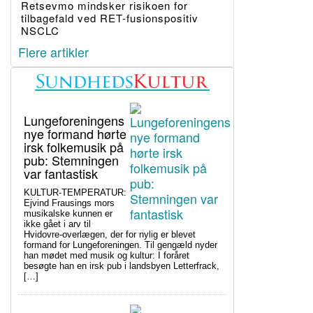
Retsevmo mindsker risikoen for
tilbagefald ved RET-fusionspositiv
NSCLC
Flere artikler
Lungeforeningens
nye formand hørte
irsk folkemusik på
pub: Stemningen
var fantastisk
KULTUR-TEMPERATUR:
Ejvind Frausings mors
musikalske kunnen er
ikke gået i arv til
Hvidovre-overlægen, der for nylig er blevet
formand for Lungeforeningen. Til gengæld nyder
han mødet med musik og kultur: I foråret
besøgte han en irsk pub i landsbyen Letterfrack,
[…]