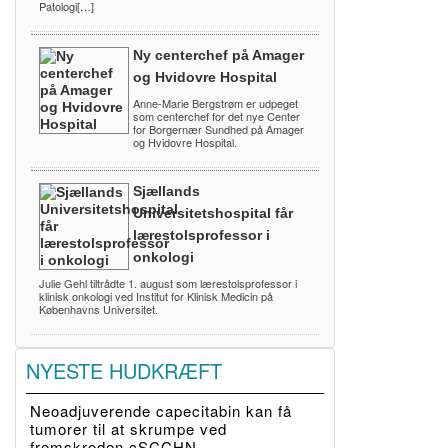
Patologi[…]
Ny centerchef på Amager
og Hvidovre Hospital
Anne-Marie Bergstrøm er udpeget
som centerchef for det nye Center
for Borgernær Sundhed på Amager
og Hvidovre Hospital.
Sjællands
Universitetshospital får
lærestolsprofessor i
onkologi
Julie Gehl tiltrådte 1. august som lærestolsprofessor i
klinisk onkologi ved Institut for Klinisk Medicin på
Københavns Universitet.
NYESTE HUDKRÆFT
Neoadjuverende capecitabin kan få
tumorer til at skrumpe ved
fremskreden cSCCHN