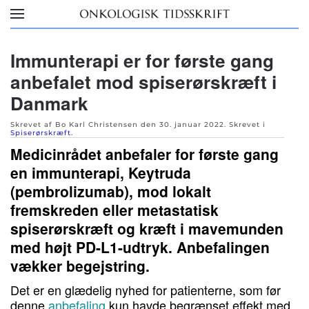
Skip to main content
Immunterapi er for første gang
anbefalet mod spiserørskræft i
Danmark
Skrevet af Bo Karl Christensen den
30. januar 2022
. Skrevet i
Spiserørskræft
.
Medicinrådet anbefaler for første gang
en immunterapi, Keytruda
(pembrolizumab), mod lokalt
fremskreden eller metastatisk
spiserørskræft og kræft i mavemunden
med højt PD-L1-udtryk. Anbefalingen
vækker begejstring.
Det er en glædelig nyhed for patienterne, som før
denne
anbefaling
kun havde begrænset effekt med