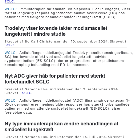
SCLC
.
WCLC:
Immunterapien tarlatamab, en bispecifik T-celle engager, viser
fortsat langvarig respons og forbedret samlet overlevelse (OS) hos
patienter med tidligere behandlet småcellet lungekræft (SCLC).
Trodelvy viser lovende takter mod småcellet
lungekræft i mindre studie
Skrevet af Bo Karl Christensen den
10. september 2024
. Skrevet i
SCLC
.
WCLC:
Antistoflægemiddelkonjugatet Trodelvy (sacituzumab govitecan,
SG) har lovende effekt ved småcellet lungekræft i udvidet
sygdomsstadium (ES-SCLC), der er progredieret efter platinbaseret
kemoterapi og behandling med PD-L1-hæmmer.
Nyt ADC giver håb for patienter med stærkt
forbehandlet SCLC
Skrevet af Natacha Houlind Petersen den
9. september 2024
.
Skrevet i
SCLC
.
WCLC:
Antistoflægemiddelkonjugatet (ADC) ifinatamab deruxtecan (I-
DXd) demonstrerer meningsfulde responser hos stærkt forbehandlede
patienter med omfattende småcellet lungekræft (ES-SCLC), viser
foreløbige data.
Ny type immunterapi kan ændre behandlingen af
småcellet lungekræft
Skrevet af Natacha Houlind Petersen den
14. juli 2024
. Skrevet i