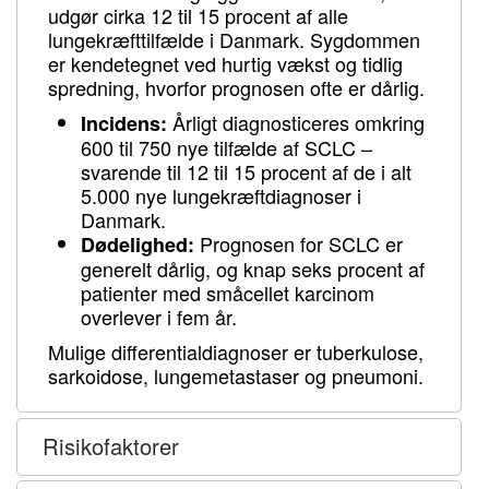
Skrevet af Bo Karl Christensen den
14. juni 2020
. Skrevet i
SCLC
.
udgør cirka 12 til 15 procent af alle
Det engelske sundhedsinstitut, NICE, anbefaler nu immunterapien
lungekræfttilfælde i Danmark. Sygdommen
Tecentriq (atezolizumab) i kombination med kemoterapi mod
er kendetegnet ved hurtig vækst og tidlig
fremskreden småcellet lungekræft.
spredning, hvorfor prognosen ofte er dårlig.
Årligt diagnosticeres omkring
Incidens:
600 til 750 nye tilfælde af SCLC –
svarende til 12 til 15 procent af de i alt
5.000 nye lungekræftdiagnoser i
Danmark.
Prognosen for SCLC er
Dødelighed:
generelt dårlig, og knap seks procent af
patienter med småcellet karcinom
overlever i fem år.
Mulige differentialdiagnoser er tuberkulose,
sarkoidose, lungemetastaser og pneumoni.
Risikofaktorer