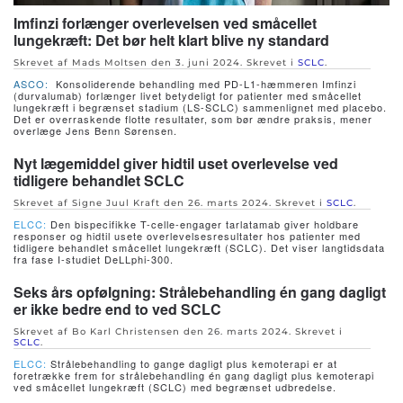
Imfinzi forlænger overlevelsen ved småcellet
lungekræft: Det bør helt klart blive ny standard
Skrevet af Mads Moltsen den
3. juni 2024
. Skrevet i
SCLC
.
ASCO:
Konsoliderende behandling med PD-L1-hæmmeren Imfinzi
(durvalumab) forlænger livet betydeligt for patienter med småcellet
lungekræft i begrænset stadium (LS-SCLC) sammenlignet med placebo.
Det er overraskende flotte resultater, som bør ændre praksis, mener
overlæge Jens Benn Sørensen.
Nyt lægemiddel giver hidtil uset overlevelse ved
tidligere behandlet SCLC
Skrevet af Signe Juul Kraft den
26. marts 2024
. Skrevet i
SCLC
.
ELCC:
Den bispecifikke T-celle-engager tarlatamab giver holdbare
responser og hidtil usete overlevelsesresultater hos patienter med
tidligere behandlet småcellet lungekræft (SCLC). Det viser langtidsdata
fra fase I-studiet DeLLphi-300.
Seks års opfølgning: Strålebehandling én gang dagligt
er ikke bedre end to ved SCLC
Skrevet af Bo Karl Christensen den
26. marts 2024
. Skrevet i
SCLC
.
ELCC:
Strålebehandling to gange dagligt plus kemoterapi er at
foretrække frem for strålebehandling én gang dagligt plus kemoterapi
ved småcellet lungekræft (SCLC) med begrænset udbredelse.