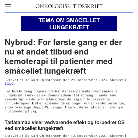
Skip to main content
TEMA OM SMÅCELLET
LUNGEKRÆFT
Nybrud: For første gang er der
nu et andet tilbud end
kemoterapi til patienter med
småcellet lungekræft
Skrevet af Bo Karl Christensen den
27. september 2024
. Skrevet i
SCLC
.
For første gang nogensinde har danske patienter med småcellet
lungekræft i udvidet sygdomsstadium fået adgang til andet end
kemoterapi – i dette tilfælde drejer det sig om to forskellige
immunterapier. Det er spændende og noget, vi har ventet på længe,
siger overlæge Seppo W. Langer. Han vurderer, at der er flere nye
muligheder på vej.
Tarlatamab viser vedvarende effekt og forbedret OS
ved småcellet lungekræft
Skrevet af Bo Karl Christensen den
10. september 2024
. Skrevet i