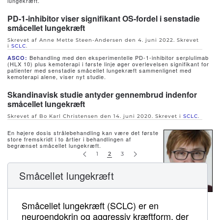
lungekræft.
PD-1-inhibitor viser signifikant OS-fordel i senstadie
småcellet lungekræft
Skrevet af Anne Mette Steen-Andersen den
4. juni 2022
. Skrevet
i
SCLC
.
Behandling med den eksperimentelle PD-1-inhibitor serplulimab
ASCO:
(HLX 10) plus kemoterapi i første linje øger overlevelsen signifikant for
patienter med senstadie småcellet lungekræft sammenlignet med
kemoterapi alene, viser nyt studie.
Skandinavisk studie antyder gennembrud indenfor
småcellet lungekræft
Skrevet af Bo Karl Christensen den
14. juni 2020
. Skrevet i
SCLC
.
En højere dosis strålebehandling kan være det første
store fremskridt i to årtier i behandlingen af
begrænset småcellet lungekræft.
1
2
3
Småcellet lungekræft
NICE anbefaler Tecentriq plus kemo mod småcellet
Småcellet lungekræft (SCLC) er en
lungekræft
neuroendokrin og aggressiv kræftform, der