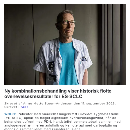
Ny kombinationsbehandling viser historisk flotte
overlevelsesresultater for ES-SCLC
Skrevet af Anne Mette Steen-Andersen den
11. september 2023
.
Skrevet i
SCLC
.
Patienter med småcellet lungekræft i udvidet sygdomsstadie
WCLC:
(ES-SCLC) opnår en meget signifikant overlevelsesgevinst, når de
behandles upfront med PD-L1-antistoffet benmelstobart sammen med
angiogenesehæmmeren anlotinib og kemoterapi med carboplatin og
etoposid sammenlignet med kemoterapi alene.