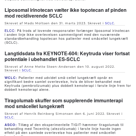
Liposomal irinotecan vælter ikke topotecan af pinden
mod recidiverende SCLC
Skrevet af Mads Moltsen den
31. marts 2023
. Skrevet i
SCLC
.
ELCC:
På trods af lovende responsrater forlænger liposomal irinotecan
i anden linje ikke overlevelsen sammenlignet med den nuværende
standardbehandling topotecan hos patienter med småcellet lungekræft
(SCLC).
Langtidsdata fra KEYNOTE-604: Keytruda viser fortsat
potentiale i ubehandlet ES-SCLC
Skrevet af Anne Mette Steen-Andersen den
10. august 2022
.
Skrevet i
SCLC
.
Patienter med udvidet små-cellet lungekræft opnår en
WCLC:
signifikant bedre samlet overlevelse, hvis de bliver behandlet med
Keytruda (pembrolizumab) plus dobbelt kemoterapi i første linje frem for
dobbelt kemoterapi alene.
Tiragolumab skuffer som supplerende immunterapi
mod småcellet lungekræft
Skrevet af Henrik Reinberg Simonsen den
6. juni 2022
. Skrevet i
SCLC
.
Tillæg af den eksperimentelle TIGIT-hæmmer tiragolumab til
ASCO:
behandling med Tecentriq (atezolizumab) i første linje havde ingen
effekt på den samlede overlevelse hos patienter med småcellet