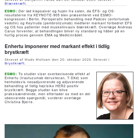
Blærekræft
.
Der lød klapsalver og hujen fra salen, da EFS- og OS-
ESMO:
resultaterne fra KEYNOTE-905 blev præsenteret ved ESMO-
kongressen i Berlin. Perioperativ behandling med Padcev (enfortumab
vedotin) og Keytruda (pembrolizumab) medfører markant forbedret EFS
og OS hos patienter med muskelinvasiv blærekræft. Overlæge Andreas
Carus forventer, at behandlingen bliver ny standard og håber på en
hurtig proces gennem EMA og Medicinrådet.
Enhertu imponerer med markant effekt i tidlig
brystkræft
Skrevet af Mads Moltsen den
20. oktober 2025
. Skrevet i
Brystkræft
.
To studier viser overbevisende effekt af
ESMO:
Enhertu (trastuzumab deruxtecan, T-DXd) som
henholdsvis neoadjuverende og adjuverende
behandling af tidlig højrisiko HER2-positiv
brystkræft. Begge studier kan blive
praksisændrende, men efterlader os med en del
ubesvarede spørgsmål, vurderer overlæge
Christina Bjerre.