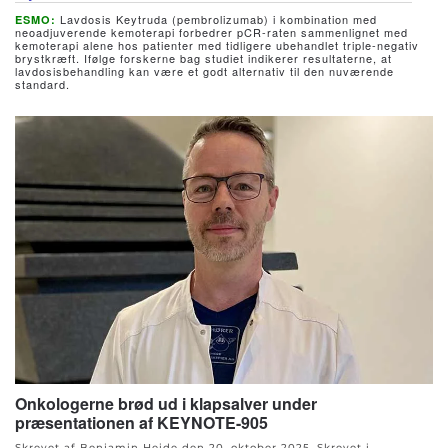
Lavdosis Keytruda (pembrolizumab) i kombination med
ESMO:
neoadjuverende kemoterapi forbedrer pCR-raten sammenlignet med
kemoterapi alene hos patienter med tidligere ubehandlet triple-negativ
brystkræft. Ifølge forskerne bag studiet indikerer resultaterne, at
lavdosisbehandling kan være et godt alternativ til den nuværende
standard.
Onkologerne brød ud i klapsalver under
præsentationen af KEYNOTE-905
Skrevet af Benjamin Heide den
20. oktober 2025
. Skrevet i