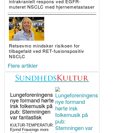
intrakranielt respons ved EGFR-
muteret NSCLC med hjernemetastaser
Retsevmo mindsker risikoen for
tilbagefald ved RET-fusionspositiv
NSCLC
Flere artikler
Lungeforeningens
nye formand hørte
irsk folkemusik på
pub: Stemningen
var fantastisk
KULTUR-TEMPERATUR:
Ejvind Frausings mors