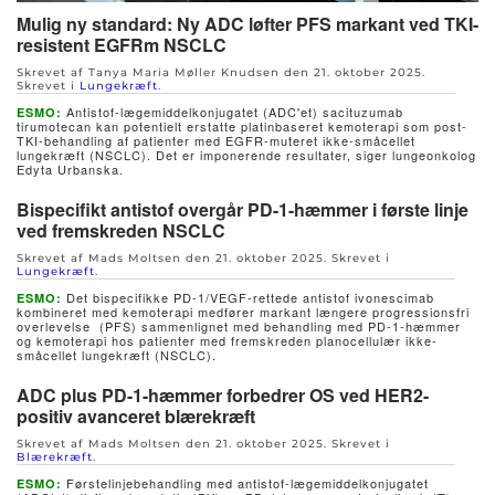
Mulig ny standard: Ny ADC løfter PFS markant ved TKI-
resistent EGFRm NSCLC
Skrevet af Tanya Maria Møller Knudsen den
21. oktober 2025
.
Skrevet i
Lungekræft
.
Antistof-lægemiddelkonjugatet (ADC'et) sacituzumab
ESMO:
tirumotecan kan potentielt erstatte platinbaseret kemoterapi som post-
TKI-behandling af patienter med EGFR-muteret ikke-småcellet
lungekræft (NSCLC). Det er imponerende resultater, siger lungeonkolog
Edyta Urbanska.
Bispecifikt antistof overgår PD-1-hæmmer i første linje
ved fremskreden NSCLC
Skrevet af Mads Moltsen den
21. oktober 2025
. Skrevet i
Lungekræft
.
Det bispecifikke PD-1/VEGF-rettede antistof ivonescimab
ESMO:
kombineret med kemoterapi medfører markant længere progressionsfri
overlevelse (PFS) sammenlignet med behandling med PD-1-hæmmer
og kemoterapi hos patienter med fremskreden planocellulær ikke-
småcellet lungekræft (NSCLC).
ADC plus PD-1-hæmmer forbedrer OS ved HER2-
positiv avanceret blærekræft
Skrevet af Mads Moltsen den
21. oktober 2025
. Skrevet i
Blærekræft
.
Førstelinjebehandling med antistof-lægemiddelkonjugatet
ESMO: