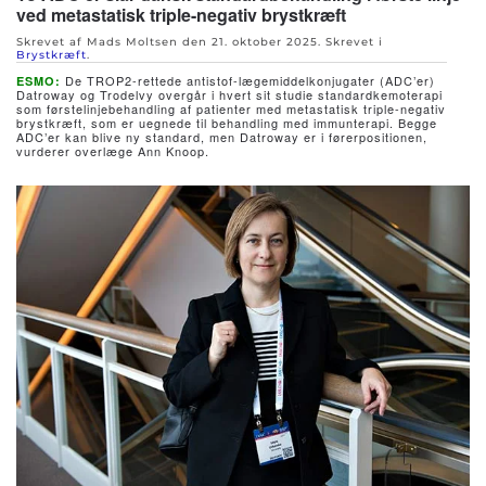
ved metastatisk triple-negativ brystkræft
Skrevet af Mads Moltsen den
21. oktober 2025
. Skrevet i
Brystkræft
.
De TROP2-rettede antistof-lægemiddelkonjugater (ADC’er)
ESMO:
Datroway og Trodelvy overgår i hvert sit studie standardkemoterapi
som førstelinjebehandling af patienter med metastatisk triple-negativ
brystkræft, som er uegnede til behandling med immunterapi. Begge
ADC’er kan blive ny standard, men Datroway er i førerpositionen,
vurderer overlæge Ann Knoop.