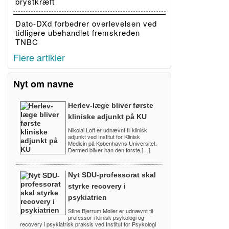
brystkræft
Dato-DXd forbedrer overlevelsen ved
tidligere ubehandlet fremskreden
TNBC
Flere artikler
Nyt om navne
Herlev-læge bliver første
kliniske adjunkt på KU
Nikolai Loft er udnævnt til klinisk
adjunkt ved Institut for Klinisk
Medicin på Københavns Universitet.
Dermed bliver han den første,[…]
Nyt SDU-professorat skal
styrke recovery i
psykiatrien
Stine Bjerrum Møller er udnævnt til
professor i klinisk psykologi og
recovery i psykiatrisk praksis ved Institut for Psykologi