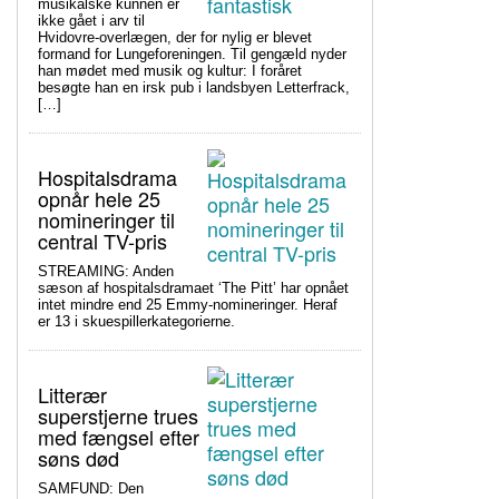
musikalske kunnen er
ikke gået i arv til
Hvidovre-overlægen, der for nylig er blevet
formand for Lungeforeningen. Til gengæld nyder
han mødet med musik og kultur: I foråret
besøgte han en irsk pub i landsbyen Letterfrack,
[…]
Hospitalsdrama
opnår hele 25
nomineringer til
central TV-pris
STREAMING: Anden
sæson af hospitalsdramaet ‘The Pitt’ har opnået
intet mindre end 25 Emmy-nomineringer. Heraf
er 13 i skuespillerkategorierne.
Litterær
superstjerne trues
med fængsel efter
søns død
SAMFUND: Den