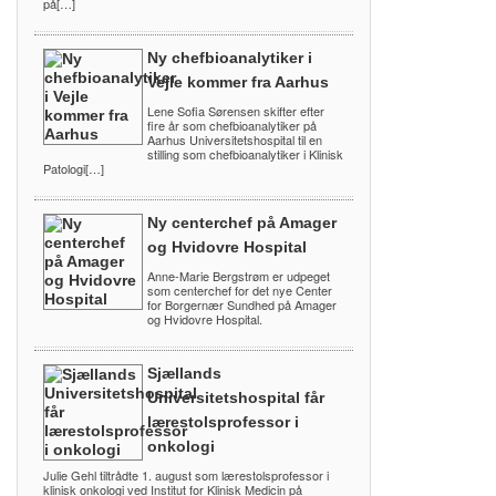
på[…]
Ny chefbioanalytiker i
Vejle kommer fra Aarhus
Lene Sofia Sørensen skifter efter
fire år som chefbioanalytiker på
Aarhus Universitetshospital til en
stilling som chefbioanalytiker i Klinisk
Patologi[…]
Ny centerchef på Amager
og Hvidovre Hospital
Anne-Marie Bergstrøm er udpeget
som centerchef for det nye Center
for Borgernær Sundhed på Amager
og Hvidovre Hospital.
Sjællands
Universitetshospital får
lærestolsprofessor i
onkologi
Julie Gehl tiltrådte 1. august som lærestolsprofessor i
klinisk onkologi ved Institut for Klinisk Medicin på