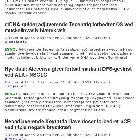
(ADC’et) disitamab vedotin (DV) og PD-1-hæmmeren toripalimab (T)
giver markant længere overlevelse og højere responsrate end
kemoterapi hos patienter med lokalavanceret eller metastatisk HER2-
positiv urotelial cancer.
ctDNA-guidet adjuverende Tecentriq forbedrer OS ved
muskelinvasiv blærekræft
Skrevet af Mads Moltsen den
21. oktober 2025
. Skrevet i
Blærekræft
.
Adjuverende Tecentriq (atezolizumab) forbedrer sygdomsfri og
ESMO:
samlet overlevelse signifikant sammenlignet med placebo hos patienter
med muskelinvasiv blærekræft, der var ctDNA-positive efter kirurgi.
Nye data: Alecensa giver fortsat markant DFS-gevinst
ved ALK+ NSCLC
Skrevet af Mads Moltsen den
21. oktober 2025
. Skrevet i
Lungekræft
.
Opdaterede data fra fase III-studiet ALINA viser, at Alecensa
ESMO:
(alectinib) fortsat giver en betydelig forbedring i sygdomsfri overlevelse
sammenlignet med platinbaseret kemoterapi hos patienter med
fuldstændig reseceret ALK+ ikke-småcellet lungekræft (NSCLC).
Medicinrådet afviste behandlingen i begyndelsen af året.
Neoadjuverende Keytruda i lave doser forbedrer pCR
ved triple-negativ brystkræft
Skrevet af Mads Moltsen den
21. oktober 2025
. Skrevet i
Brystkræft
.