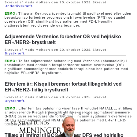
Skrevet af Mads Moltsen den
20. oktober 2025
. Skrevet i
Underlivskræft
.
Tillæg af Keytruda (pembrolizumab) til paclitaxel med eller uden
ESMO:
bevacizumab forbedrer progressionsfri overlevelse (PFS) og samlet
overlevelse (OS) signifikant hos patienter med PD-L1-positiv
platinresistent recidiverende ovariecancer.
Adjuverende Verzenios forbedrer OS ved højrisiko
ER+/HER2- brystkræft
Skrevet af Mads Moltsen den
20. oktober 2025
. Skrevet i
Brystkræft
.
To års adjuverende behandling med Verzenios (abemaciclib) i
ESMO:
kombination med endokrin terapi forbedrer samlet overlevelse (OS)
signifikant sammenlignet med endokrin terapi alene hos patienter med
højrisiko ER+/HER2- brystkræft.
Efter fem år: Kisqali bremser fortsat tilbagefald ved
ER+/HER2- tidlig brystkræft
Skrevet af Mads Moltsen den
20. oktober 2025
. Skrevet i
Brystkræft
.
Efter fem års opfølgning viser fase III-studiet NATALEE, at tillæg
ESMO:
af adjuverende Kisqali (ribociclib) til ikke-steroide aromatasehæmmere
1
2
3
4
5
6
(NSAI) giver en vedvarende forbedring i invasiv sygdomsfri overlevelse
(iDFS) sammenlignet med NSAI alene hos patienter med ER+/ HER2-
tidlig brystkræft.
Tillæg af Imfinzi til BCG forbedrer DFS ved højrisiko