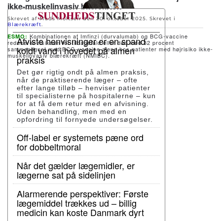
ikke-muskelinvasiv blærekræft
Skrevet af Mads Moltsen den
20. oktober 2025
. Skrevet i
Blærekræft
.
Kombinationen af Imfinzi (durvalumab) og BCG-vaccine
ESMO:
Afviste henvisninger er en spand
reducerer risikoen for tilbagefald eller død med 32 procent
koldt vand i hovedet på almen
sammenlignet med BCG-vaccine alene hos patienter med højrisiko ikke-
muskelinvasiv blærekræft (NMIBC).
praksis
Det gør rigtig ondt på almen praksis,
når de praktiserende læger – ofte
efter lange tilløb – henviser patienter
til specialisterne på hospitalerne – kun
for at få dem retur med en afvisning.
Uden behandling, men med en
opfordring til fornyede undersøgelser.
Off-label er systemets pæne ord
for dobbeltmoral
Når det gælder lægemidler, er
lægerne sat på sidelinjen
Alarmerende perspektiver: Første
lægemiddel trækkes ud – billig
medicin kan koste Danmark dyrt