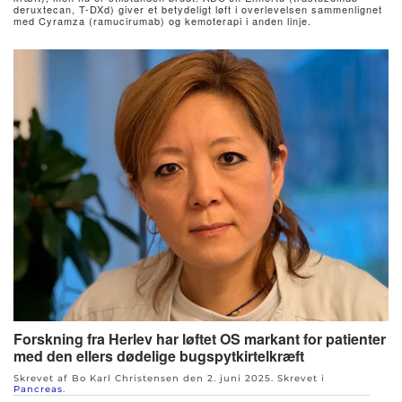
deruxtecan, T-DXd) giver et betydeligt løft i overlevelsen sammenlignet
med Cyramza (ramucirumab) og kemoterapi i anden linje.
Forskning fra Herlev har løftet OS markant for patienter
med den ellers dødelige bugspytkirtelkræft
Skrevet af Bo Karl Christensen den
2. juni 2025
. Skrevet i
Pancreas
.