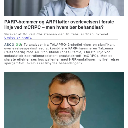
PARP-hæmmer og ARPI løfter overlevelsen i første
linje ved mCRPC – men hvem bør behandles?
Skrevet af Bo Karl Christensen den
18. februar 2025
. Skrevet i
Urologisk kræft
.
To analyser fra TALAPRO-2-studiet viser en signifikant
ASCO
GU
:
overlevelsesgevinst ved at kombinere PARP-hæmmeren Talzenna
(talazoparib) med ARPI’en Xtandi (enzalutamid) i første linje ved
metastatisk kastrationsresistent prostatakræft (mCRPC). Men de
største effekter ses hos patienter med HRR-mutationer, hvilket rejser
spørgsmålet: hvem skal tilbydes behandlingen?