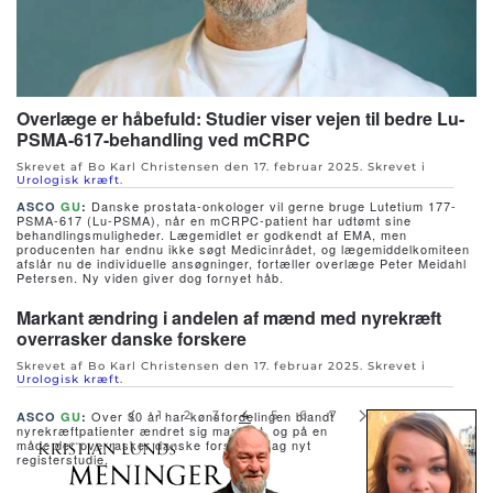
Overlæge er håbefuld: Studier viser vejen til bedre Lu-
PSMA-617-behandling ved mCRPC
Skrevet af Bo Karl Christensen den
17. februar 2025
. Skrevet i
Urologisk kræft
.
Danske prostata-onkologer vil gerne bruge Lutetium 177-
ASCO
GU
:
PSMA-617 (Lu-PSMA), når en mCRPC-patient har udtømt sine
behandlingsmuligheder. Lægemidlet er godkendt af EMA, men
producenten har endnu ikke søgt Medicinrådet, og lægemiddelkomiteen
afslår nu de individuelle ansøgninger, fortæller overlæge Peter Meidahl
Petersen. Ny viden giver dog fornyet håb.
Markant ændring i andelen af mænd med nyrekræft
overrasker danske forskere
Skrevet af Bo Karl Christensen den
17. februar 2025
. Skrevet i
Urologisk kræft
.
Over 30 år har kønsfordelingen blandt
1
2
3
4
5
6
7
ASCO
GU
:
nyrekræftpatienter ændret sig markant, og på en
måde der overrasker danske forskere bag nyt
registerstudie.