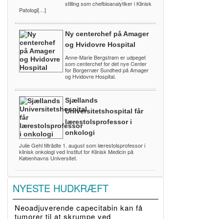
stilling som chefbioanalytiker i Klinisk
Patologi[…]
Ny centerchef på Amager
og Hvidovre Hospital
Anne-Marie Bergstrøm er udpeget
som centerchef for det nye Center
for Borgernær Sundhed på Amager
og Hvidovre Hospital.
Sjællands
Universitetshospital får
lærestolsprofessor i
onkologi
Julie Gehl tiltrådte 1. august som lærestolsprofessor i
klinisk onkologi ved Institut for Klinisk Medicin på
Københavns Universitet.
NYESTE HUDKRÆFT
Neoadjuverende capecitabin kan få
tumorer til at skrumpe ved