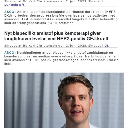
Skrevet af Bo Karl Christensen den
2. juni 2025
. Skrevet i
Lungekræft
.
Antistoflægemiddelkonjugatet patritumab deruxtecan (HER3-
ASCO:
DXd) forbedrer den progressionsfrie overlevelse hos patienter med
avanceret EGFR-muteret ikke-småcellet lungekræft efter behandling
med en tredje­generations EGFR-hæmmer.
Nyt bispecifikt antistof plus kemoterapi giver
langtidsoverlevelse ved HER2-positiv GEJ-kræft
Skrevet af Bo Karl Christensen den
2. juni 2025
. Skrevet i
GI
.
Kombinationen af det bispecifikke antistof zanidatamab og
ASCO:
kemoterapi giver en median overlevelse på over tre år hos patienter
med avanceret HER2-positiv gastroøsofageal adenokarcinom i første
linje.