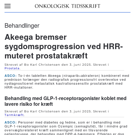
Skip to main content
Behandlinger
Akeega bremser
sygdomsprogression ved HRR-
muteret prostatakræft
Skrevet af Bo Karl Christensen den
3. juni 2025
. Skrevet i
Prostata
.
To-i-én tabletten Akeega (niraparib+abirateron) kombineret med
ASCO:
prednison forlænger den radiografisk progressionsfri overlevelse ved
nydiagnosticeret metastatisk kastrationssensitiv prostatakræft med
HRR-mutationer.
Behandling med GLP-1-receptoragonister koblet med
lavere risiko for kræft
Skrevet af Bo Karl Christensen den
3. juni 2025
. Skrevet i
Tarmkræft
.
Personer med diabetes og fedme, som er i behandling med
ASCO:
GLP-1-receptoragonister som Ozempic (semaglutid), får i mindre grad
overvægtsrelateret kræft sammenlignet med en tilsvarende
patientgruppe, der behandles med DPP-4-hæmmere. Effekten er dog