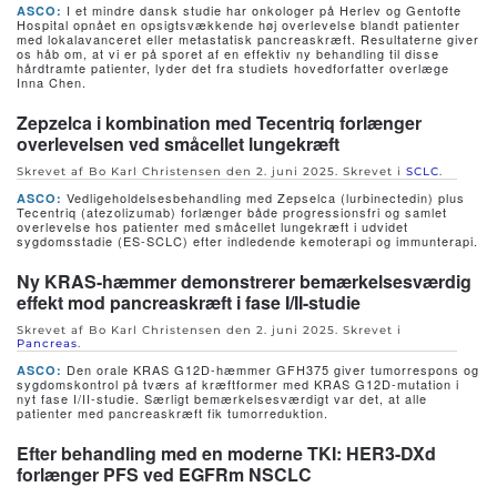
I et mindre dansk studie har onkologer på Herlev og Gentofte
ASCO:
Hospital opnået en opsigtsvækkende høj overlevelse blandt patienter
med lokalavanceret eller metastatisk pancreaskræft. Resultaterne giver
os håb om, at vi er på sporet af en effektiv ny behandling til disse
hårdtramte patienter, lyder det fra studiets hovedforfatter overlæge
Inna Chen.
Zepzelca i kombination med Tecentriq forlænger
overlevelsen ved småcellet lungekræft
Skrevet af Bo Karl Christensen den
2. juni 2025
. Skrevet i
SCLC
.
Vedligeholdelsesbehandling med Zepselca (lurbinectedin) plus
ASCO:
Tecentriq (atezolizumab) forlænger både progressionsfri og samlet
overlevelse hos patienter med småcellet lungekræft i udvidet
sygdomsstadie (ES-SCLC) efter indledende kemoterapi og immunterapi.
Ny KRAS-hæmmer demonstrerer bemærkelsesværdig
effekt mod pancreaskræft i fase I/II-studie
Skrevet af Bo Karl Christensen den
2. juni 2025
. Skrevet i
Pancreas
.
Den orale KRAS G12D-hæmmer GFH375 giver tumorrespons og
ASCO:
sygdomskontrol på tværs af kræftformer med KRAS G12D-mutation i
nyt fase I/II-studie. Særligt bemærkelsesværdigt var det, at alle
patienter med pancreaskræft fik tumorreduktion.
Efter behandling med en moderne TKI: HER3-DXd
forlænger PFS ved EGFRm NSCLC