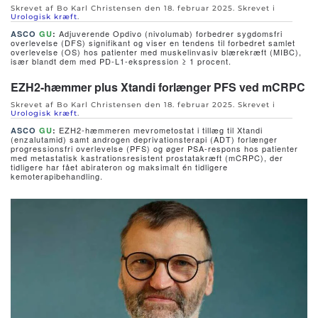
Skrevet af Bo Karl Christensen den
18. februar 2025
. Skrevet i
Urologisk kræft
.
Adjuverende Opdivo (nivolumab) forbedrer sygdomsfri
ASCO
GU
:
overlevelse (DFS) signifikant og viser en tendens til forbedret samlet
overlevelse (OS) hos patienter med muskelinvasiv blærekræft (MIBC),
især blandt dem med PD-L1-ekspression ≥ 1 procent.
EZH2-hæmmer plus Xtandi forlænger PFS ved mCRPC
Skrevet af Bo Karl Christensen den
18. februar 2025
. Skrevet i
Urologisk kræft
.
EZH2-hæmmeren mevrometostat i tillæg til Xtandi
ASCO
GU
:
(enzalutamid) samt androgen deprivationsterapi (ADT) forlænger
progressionsfri overlevelse (PFS) og øger PSA-respons hos patienter
med metastatisk kastrationsresistent prostatakræft (mCRPC), der
tidligere har fået abirateron og maksimalt én tidligere
kemoterapibehandling.