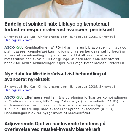
Endelig et spinkelt håb: Libtayo og kemoterapi
forbedrer responsrater ved avanceret peniskræft
Skrevet af Bo Karl Christensen den
18. februar 2025
. Skrevet i
Urologisk kræft
.
Kombinationen af PD-1-hæmmeren Libtayo (cemiplimab) og
ASCO
GU
:
platinbaseret kemoterapi kan muligvis blive en længeventet forbedring
af førstelinjebehandling for patienter med lokalt avanceret eller
metastatisk peniskræft. Det er gruppe af patienter, som har stærkt
behov for bedre behandlinger, siger overlæge Peter Meidahl Petersen.
Nye data for Medicinråds-afvist behandling af
avanceret nyrekræft
Skrevet af Bo Karl Christensen den
18. februar 2025
. Skrevet i
Urologisk kræft
.
Efter mere end fem års opfølgning fortsætter kombinationen
ASCO
GU
:
af Opdivo (nivolumab, NIVO) og Cabometyx (cabozantinib, CABO) med
at demonstrere forbedrede overlevelsesdata sammenlignet med
sunitinib i første linje mod avanceret nyrecellekarcinom (aRCC).
Behandlingen blev for nyligt afvist af Medicinrådet.
Adjuverende Opdivo har lovende tendens på
overlevelse ved muskel-invasiv blærekræft